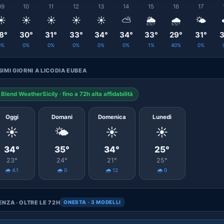
09
10
11
12
13
14
15
16
17
☀️
☀️
☀️
☀️
☀️
⛅
🌦️
🌧️
🌤️
8°
30°
31°
33°
34°
34°
33°
29°
31°
3
0%
0%
0%
0%
0%
0%
1%
40%
0%
IMI GIORNI A LICODIA EUBEA
Blend WeatherSicily · fino a 72h alta affidabilità
Oggi
Domani
Domenica
Lunedì
☀️
🌤️
☀️
☀️
34°
35°
34°
25°
23°
24°
21°
25°
🌧️ 4.1
🌧️ 0
🌧️ 12
🌧️ 0
NZA · OLTRE LE 72H
ONESTA · 3 MODELLI