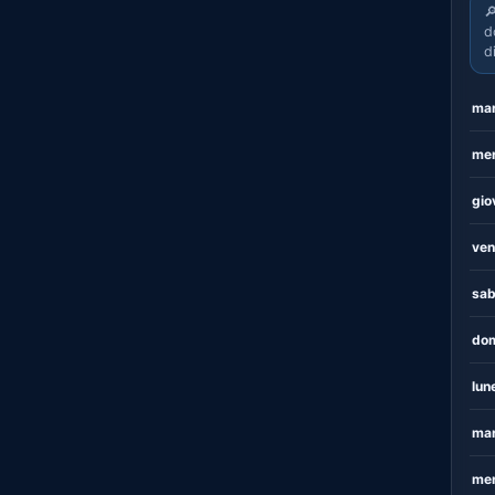

d
d
mar
mer
gio
ven
sab
dom
lun
mar
mer