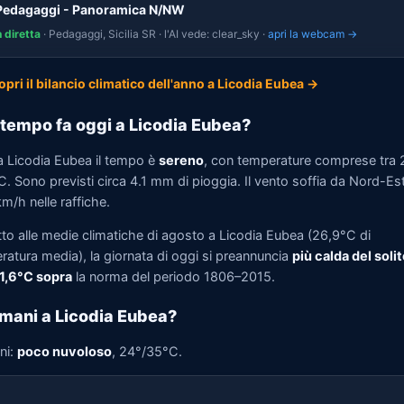
Pedagaggi - Panoramica N/NW
n diretta
· Pedagaggi, Sicilia SR · l'AI vede: clear_sky ·
apri la webcam →
opri il bilancio climatico dell'anno a Licodia Eubea →
tempo fa oggi a Licodia Eubea?
a Licodia Eubea il tempo è
sereno
, con temperature comprese tra
. Sono previsti circa 4.1 mm di pioggia. Il vento soffia da Nord-Est
m/h nelle raffiche.
tto alle medie climatiche di agosto a Licodia Eubea (26,9°C di
ratura media), la giornata di oggi si preannuncia
più calda del solit
 1,6°C sopra
la norma del periodo 1806–2015.
mani a Licodia Eubea?
ni:
poco nuvoloso
, 24°/35°C.