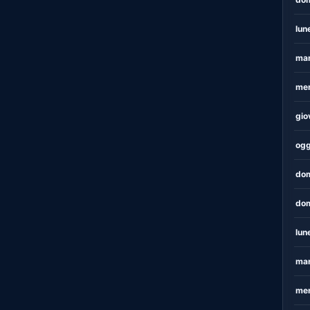
lun
mar
mer
gio
ogg
dom
dom
lun
mar
mer