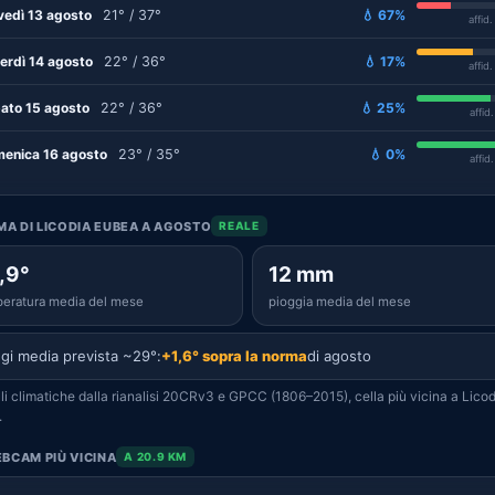
vedì 13 agosto
21° / 37°
💧 67%
affid
erdì 14 agosto
22° / 36°
💧 17%
affid
ato 15 agosto
22° / 36°
💧 25%
affid
enica 16 agosto
23° / 35°
💧 0%
affid
IMA DI LICODIA EUBEA A AGOSTO
REALE
,9°
12 mm
eratura media del mese
pioggia media del mese
gi media prevista ~29°:
+1,6° sopra la norma
di agosto
i climatiche dalla rianalisi 20CRv3 e GPCC (1806–2015), cella più vicina a Licod
.
BCAM PIÙ VICINA
A 20.9 KM