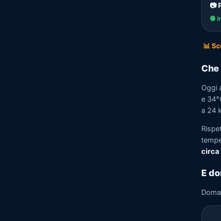
📷 
🟢 i
📊 Sc
Che 
Oggi 
e 34°C
a 24 k
Rispe
tempe
circa
E do
Doma