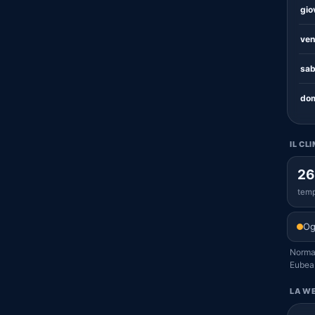
gio
ven
sab
dom
IL CL
26
temp
Og
Normal
Eubea
LA WE