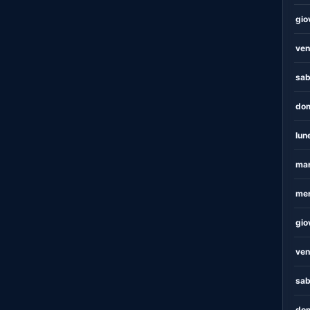
gio
ven
sab
dom
lun
mar
mer
gio
ven
sab
dom