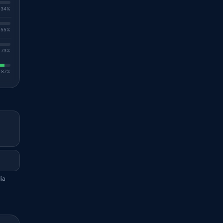
. 34%
. 55%
. 73%
. 87%
ia