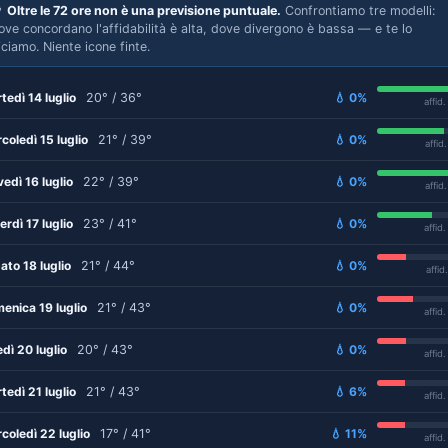

Oltre le 72 ore non è una previsione puntuale.
Confrontiamo tre modelli:
ove concordano l'affidabilità è alta, dove divergono è bassa — e te lo
iciamo. Niente icone finte.
tedì 14 luglio
20° / 36°
💧 0%
affid
coledì 15 luglio
21° / 39°
💧 0%
affid
vedì 16 luglio
22° / 39°
💧 0%
affid
erdì 17 luglio
23° / 41°
💧 0%
affid
ato 18 luglio
21° / 44°
💧 0%
affid
enica 19 luglio
21° / 43°
💧 0%
affid
edì 20 luglio
20° / 43°
💧 0%
affid
tedì 21 luglio
21° / 43°
💧 6%
affid
coledì 22 luglio
17° / 41°
💧 11%
affid