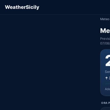
WeatherSicily
Meteo 
Me
Previs
07/08
Ser
↑ 
Ad
ORA P