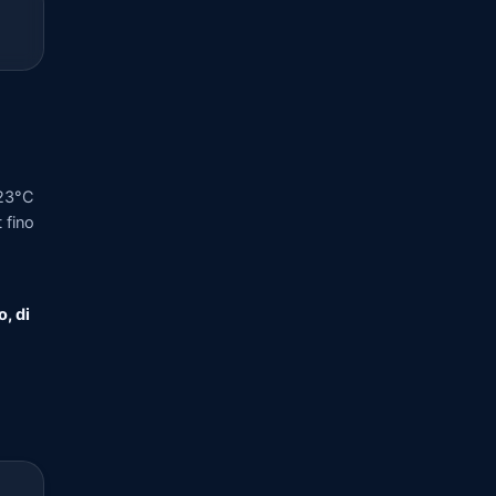
 23°C
 fino
o, di