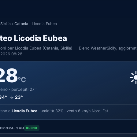
Sicilia
›
Catania
›
Licodia Eubea
teo Licodia Eubea
ioni per Licodia Eubea (Catania, Sicilia) — Blend WeatherSicily, aggiornat
/2026 08:28.
28
☀
°C
eno · percepiti 27°
34° ↓ 23°
esso a
Licodia Eubea
· umidità 32% · vento 6 km/h Nord-Est
ER ORA · 24H
BLEND