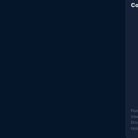
Co
Fon
(ri
Dro
ric