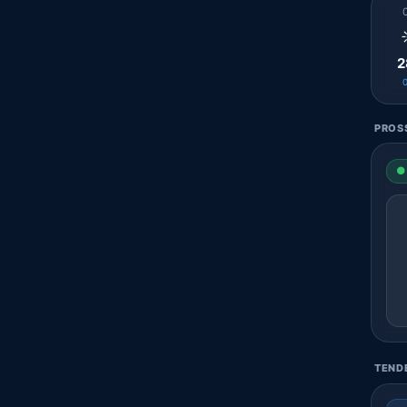
2
PROSS
● 
TENDE