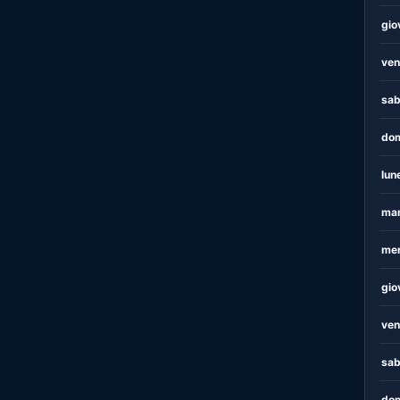
gio
ven
sab
dom
lun
mar
mer
gio
ven
sab
dom