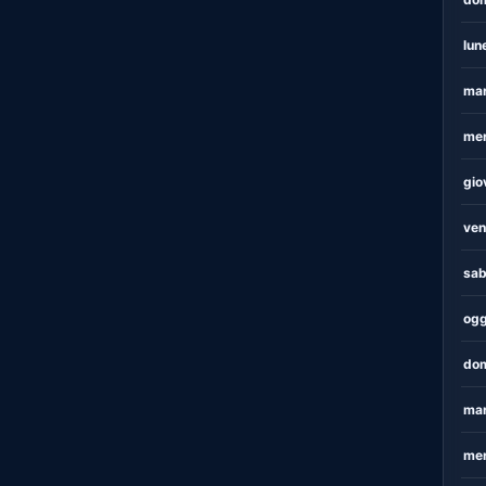
lun
mar
mer
gio
ven
sab
ogg
dom
mar
mer