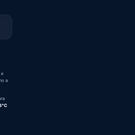
 e
no a
ura
,3°C