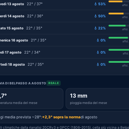
vedì 13 agosto
22° / 37°
💧 53%
affid
erdì 14 agosto
22° / 36°
💧 50%
affid
ato 15 agosto
22° / 35°
💧 22%
affid
enica 16 agosto
21° / 35°
💧 0%
affid
edì 17 agosto
22° / 34°
💧 0%
affid
tedì 18 agosto
22° / 35°
💧 0%
affid
IMA DI BELPASSO A AGOSTO
REALE
,7°
13 mm
eratura media del mese
pioggia media del mese
gi media prevista ~28°:
+2,3° sopra la norma
di agosto
i climatiche dalla rianalisi 20CRv3 e GPCC (1806–2015), cella più vicina a Belp