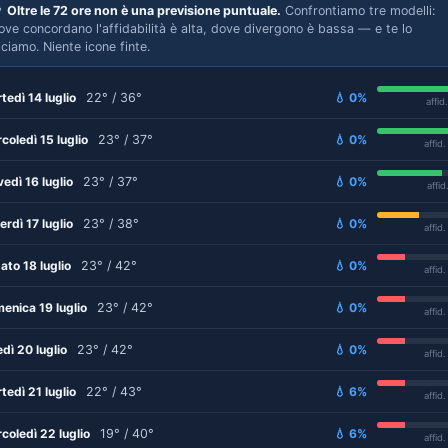

Oltre le 72 ore non è una previsione puntuale.
Confrontiamo tre modelli:
ove concordano l'affidabilità è alta, dove divergono è bassa — e te lo
iciamo. Niente icone finte.
tedì 14 luglio
22° / 36°
💧 0%
affid
coledì 15 luglio
23° / 37°
💧 0%
affid
vedì 16 luglio
23° / 37°
💧 0%
affid
erdì 17 luglio
23° / 38°
💧 0%
affid
ato 18 luglio
23° / 42°
💧 0%
affid
enica 19 luglio
23° / 42°
💧 0%
affid
edì 20 luglio
23° / 42°
💧 0%
affid
tedì 21 luglio
22° / 43°
💧 6%
affid
coledì 22 luglio
19° / 40°
💧 6%
affid