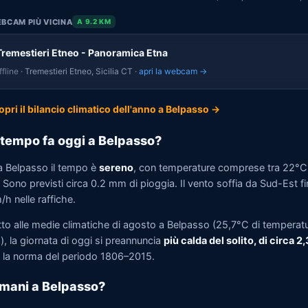
BCAM PIÙ VICINA
A 9.2 KM
Tremestieri Etneo - Panoramica Etna
fline
· Tremestieri Etneo, Sicilia CT ·
apri la webcam →
opri il bilancio climatico dell'anno a Belpasso →
tempo fa oggi a Belpasso?
a Belpasso il tempo è
sereno
, con temperature comprese tra 22°C
Sono previsti circa 0.2 mm di pioggia. Il vento soffia da Sud-Est fi
h nelle raffiche.
tto alle medie climatiche di agosto a Belpasso (25,7°C di temperat
, la giornata di oggi si preannuncia
più calda del solito, di circa 2
la norma del periodo 1806–2015.
mani a Belpasso?