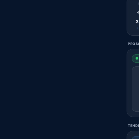
3
PROSS
● 
TENDE