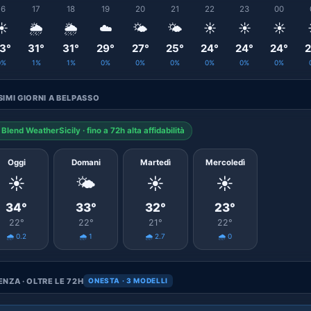
16
17
18
19
20
21
22
23
00
☀️
🌦️
🌦️
☁️
🌤️
🌤️
☀️
☀️
☀️
3°
31°
31°
29°
27°
25°
24°
24°
24°
2
0%
1%
1%
0%
0%
0%
0%
0%
0%
IMI GIORNI A BELPASSO
Blend WeatherSicily · fino a 72h alta affidabilità
Oggi
Domani
Martedì
Mercoledì
☀️
🌤️
☀️
☀️
34°
33°
32°
23°
22°
22°
21°
22°
🌧️ 0.2
🌧️ 1
🌧️ 2.7
🌧️ 0
NZA · OLTRE LE 72H
ONESTA · 3 MODELLI