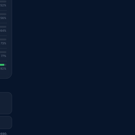
. 52%
. 56%
. 64%
. 73%
. 77%
. 92%
asso.