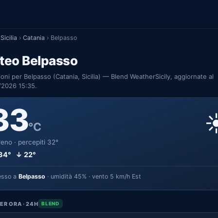
Sicilia
›
Catania
›
Belpasso
teo Belpasso
ioni per Belpasso (Catania, Sicilia) — Blend WeatherSicily, aggiornate al
/2026 15:35.
33
☀
°C
eno · percepiti 32°
34° ↓ 22°
esso a
Belpasso
· umidità 45% · vento 5 km/h Est
ER ORA · 24H
BLEND