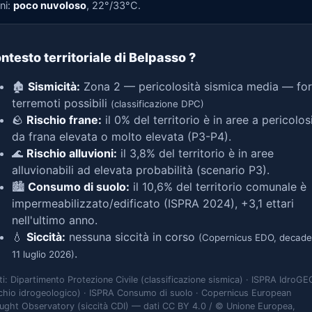
ni:
poco nuvoloso
, 22°/33°C.
ntesto territoriale di Belpasso
?
🏚️
Sismicità:
Zona 2 — pericolosità sismica media — for
terremoti possibili
(classificazione DPC)
🪨
Rischio frane:
il 0% del territorio è in aree a pericolos
da frana elevata o molto elevata (P3-P4).
🌊
Rischio alluvioni:
il 3,8% del territorio è in aree
alluvionabili ad elevata probabilità (scenario P3).
🏙️
Consumo di suolo:
il 10,6% del territorio comunale è
impermeabilizzato/edificato (ISPRA 2024), +3,1 ettari
nell'ultimo anno.
💧
Siccità:
nessuna siccità in corso
(Copernicus EDO, decade
.
11 luglio 2026)
ti: Dipartimento Protezione Civile (classificazione sismica) · ISPRA IdroGE
schio idrogeologico) · ISPRA Consumo di suolo · Copernicus European
ught Observatory (siccità CDI) — dati CC BY 4.0 / © Unione Europea,