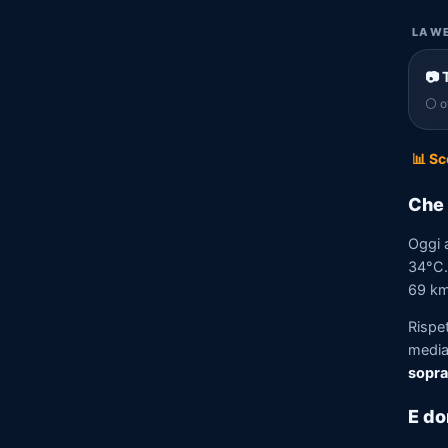
LA WE
📷 
⚪ of
📊 Sc
Che 
Oggi 
34°C. 
69 km/
Rispe
media)
sopra
E do