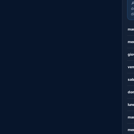

d
d
mar
mer
gio
ven
sab
dom
lun
mar
mer