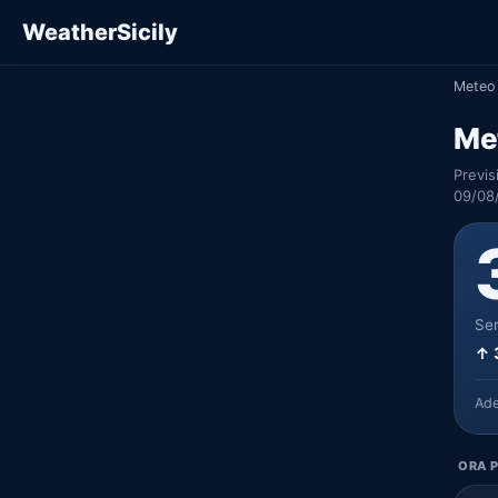
WeatherSicily
Meteo 
Me
Previs
09/08
Ser
↑ 
Ad
ORA P