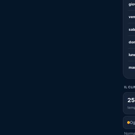
gio
ven
sab
dom
lun
mar
IL CL
25
temp
Og
Normal