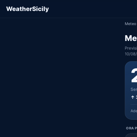
WeatherSicily
Meteo 
Me
Previs
10/08/
Ser
↑ 
Ad
ORA P