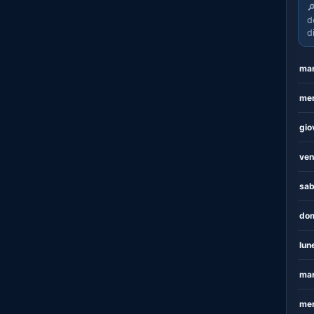

d
d
mar
mer
gio
ven
sab
dom
lun
mar
mer