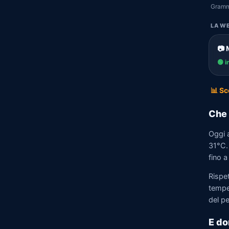
Gramm
LA WE
📷 
🟢 i
📊 Sc
Che 
Oggi 
31°C.
fino a
Rispe
tempe
del p
E d