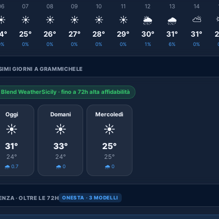
06
07
08
09
10
11
12
13
14
☀️
☀️
☀️
☀️
☀️
☀️
🌦️
🌧️
⛅
4°
25°
26°
27°
28°
29°
30°
31°
31°
2
0%
0%
0%
0%
0%
0%
1%
6%
0%
IMI GIORNI A GRAMMICHELE
Blend WeatherSicily · fino a 72h alta affidabilità
Oggi
Domani
Mercoledì
☀️
☀️
☀️
31°
33°
25°
24°
24°
25°
🌧️ 0.7
🌧️ 0
🌧️ 0
NZA · OLTRE LE 72H
ONESTA · 3 MODELLI