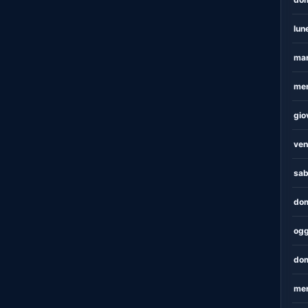
lun
mar
mer
gio
ven
sab
dom
ogg
dom
mer