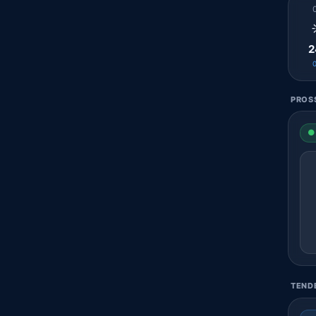
2
PROSS
● 
TENDE