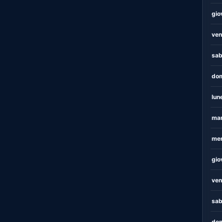
gio
ven
sab
dom
lun
mar
mer
gio
ven
sab
dom