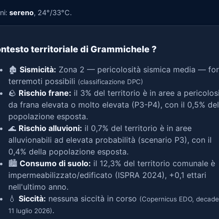
ni:
sereno
, 24°/33°C.
ntesto territoriale di Grammichele
?
🏚️
Sismicità:
Zona 2 — pericolosità sismica media — for
terremoti possibili
(classificazione DPC)
🪨
Rischio frane:
il 3% del territorio è in aree a pericolos
da frana elevata o molto elevata (P3-P4), con il 0,5% del
popolazione esposta.
🌊
Rischio alluvioni:
il 0,7% del territorio è in aree
alluvionabili ad elevata probabilità (scenario P3), con il
0,4% della popolazione esposta.
🏙️
Consumo di suolo:
il 12,3% del territorio comunale è
impermeabilizzato/edificato (ISPRA 2024), +0,1 ettari
nell'ultimo anno.
💧
Siccità:
nessuna siccità in corso
(Copernicus EDO, decade
.
11 luglio 2026)