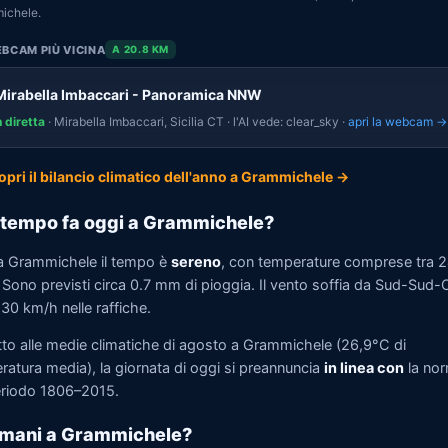
ichele.
BCAM PIÙ VICINA
A 20.8 KM
Mirabella Imbaccari - Panoramica NNW
n diretta
· Mirabella Imbaccari, Sicilia CT · l'AI vede: clear_sky ·
apri la webcam →
opri il bilancio climatico dell'anno a Grammichele →
tempo fa oggi a Grammichele?
a Grammichele il tempo è
sereno
, con temperature comprese tra 
 Sono previsti circa 0.7 mm di pioggia. Il vento soffia da Sud-Sud-
 30 km/h nelle raffiche.
tto alle medie climatiche di agosto a Grammichele (26,9°C di
ratura media), la giornata di oggi si preannuncia
in linea con
la no
eriodo 1806–2015.
omani a Grammichele?