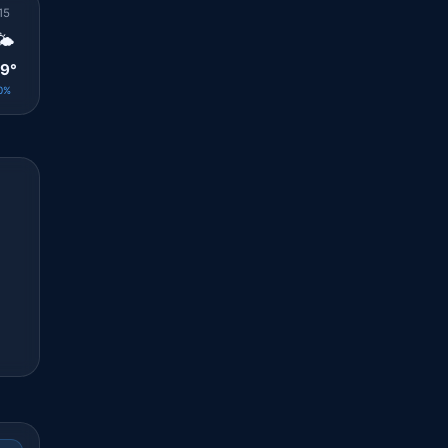
15
16
17
18
19
20
21
22
23
🌤️
⛅
🌤️
⛅
⛅
⛅
☀️
☀️
☀️
9°
31°
30°
25°
26°
26°
25°
25°
25°
0%
0%
0%
0%
0%
0%
0%
0%
0%