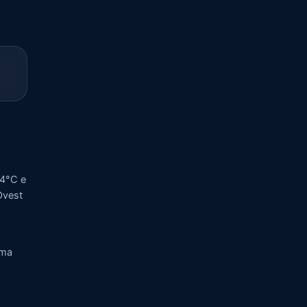
24°C e
Ovest
rma