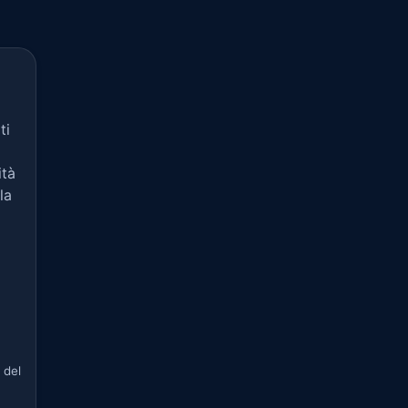
ti
ità
la
 del