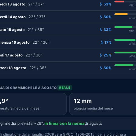
vedì 13 agosto
21° / 37°
💧 53%
affid
erdì 14 agosto
22° / 37°
💧 50%
affid
ato 15 agosto
21° / 36°
💧 33%
affid
enica 16 agosto
22° / 36°
💧 17%
affid
edì 17 agosto
22° / 36°
💧 25%
affid
tedì 18 agosto
22° / 36°
💧 50%
affid
IMA DI GRAMMICHELE A AGOSTO
REALE
,9°
12 mm
eratura media del mese
pioggia media del mese
gi media prevista ~28°:
in linea con la norma
di agosto
i climatiche dalla rianalisi 20CRv3 e GPCC (1806–2015), cella più vicina a