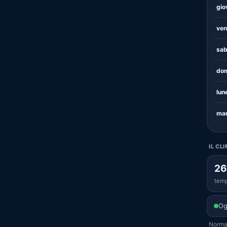
gio
ven
sab
dom
lun
mar
IL CL
26
temp
Og
Normal