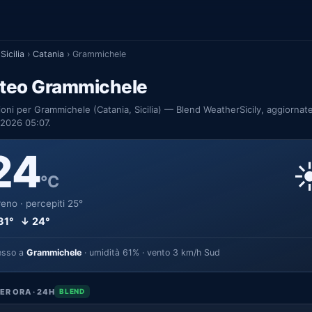
Sicilia
›
Catania
›
Grammichele
teo Grammichele
ioni per Grammichele (Catania, Sicilia) — Blend WeatherSicily, aggiornate
2026 05:07.
24
☀
°C
eno · percepiti 25°
31° ↓ 24°
esso a
Grammichele
· umidità 61% · vento 3 km/h Sud
ER ORA · 24H
BLEND