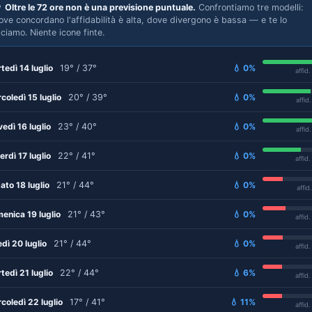

Oltre le 72 ore non è una previsione puntuale.
Confrontiamo tre modelli:
ove concordano l'affidabilità è alta, dove divergono è bassa — e te lo
iciamo. Niente icone finte.
tedì 14 luglio
19° / 37°
💧 0%
affid
coledì 15 luglio
20° / 39°
💧 0%
affid
vedì 16 luglio
23° / 40°
💧 0%
affid
erdì 17 luglio
22° / 41°
💧 0%
affid
ato 18 luglio
21° / 44°
💧 0%
affid
enica 19 luglio
21° / 43°
💧 0%
affid
edì 20 luglio
21° / 44°
💧 0%
affid
tedì 21 luglio
22° / 44°
💧 6%
affid
coledì 22 luglio
17° / 41°
💧 11%
affid