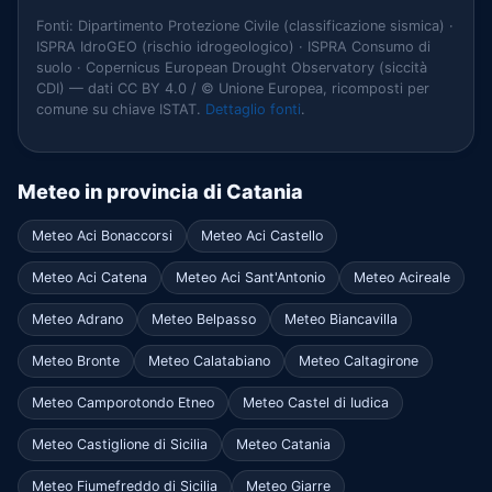
Fonti: Dipartimento Protezione Civile (classificazione sismica) ·
ISPRA IdroGEO (rischio idrogeologico) · ISPRA Consumo di
suolo · Copernicus European Drought Observatory (siccità
CDI) — dati CC BY 4.0 / © Unione Europea, ricomposti per
comune su chiave ISTAT.
Dettaglio fonti
.
Meteo in provincia di Catania
Meteo Aci Bonaccorsi
Meteo Aci Castello
Meteo Aci Catena
Meteo Aci Sant'Antonio
Meteo Acireale
Meteo Adrano
Meteo Belpasso
Meteo Biancavilla
Meteo Bronte
Meteo Calatabiano
Meteo Caltagirone
Meteo Camporotondo Etneo
Meteo Castel di Iudica
Meteo Castiglione di Sicilia
Meteo Catania
Meteo Fiumefreddo di Sicilia
Meteo Giarre