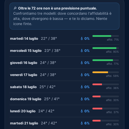
🔎
Oltre le 72 ore non è una previsione puntuale.
Confrontiamo tre modelli: dove concordano l'affidabilità è
alta, dove divergono è bassa — e te lo diciamo. Niente
icone finte.
martedì 14 luglio
22° / 38°
💧 0%
affid. 71%
mercoledì 15 luglio
23° / 38°
💧 0%
affid. 90%
giovedì 16 luglio
24° / 38°
💧 0%
affid. 77%
venerdì 17 luglio
24° / 38°
💧 0%
affid. 59%
sabato 18 luglio
25° / 42°
💧 0%
affid. 36%
domenica 19 luglio
25° / 41°
💧 0%
affid. 30%
lunedì 20 luglio
24° / 42°
💧 0%
affid. 37%
martedì 21 luglio
24° / 42°
💧 6%
affid. 30%