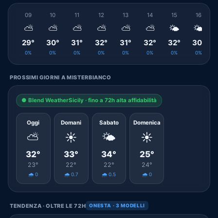
09
10
11
12
13
14
15
16
⛅
⛅
⛅
⛅
⛅
⛅
🌤️
🌤️
29°
30°
31°
32°
31°
32°
32°
30°
0%
0%
0%
0%
0%
0%
0%
0%
PROSSIMI GIORNI A MISTERBIANCO
● Blend WeatherSicily · fino a 72h alta affidabilità
Oggi
Domani
Sabato
Domenica
⛅
☀️
🌤️
☀️
32°
33°
34°
25°
23°
22°
22°
24°
🌧️ 0
🌧️ 0.7
🌧️ 0.5
🌧️ 0
TENDENZA · OLTRE LE 72H
ONESTA · 3 MODELLI