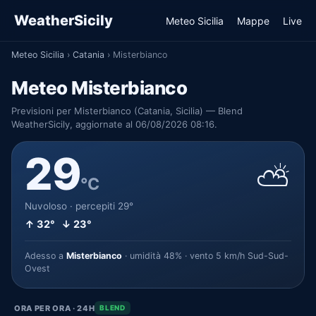
WeatherSicily
Meteo Sicilia
Mappe
Live
Meteo Sicilia
›
Catania
›
Misterbianco
Meteo Misterbianco
Previsioni per Misterbianco (Catania, Sicilia) — Blend
WeatherSicily, aggiornate al 06/08/2026 08:16.
29
⛅
°C
Nuvoloso · percepiti 29°
↑ 32° ↓ 23°
Adesso a
Misterbianco
· umidità 48% · vento 5 km/h Sud-Sud-
Ovest
ORA PER ORA · 24H
BLEND