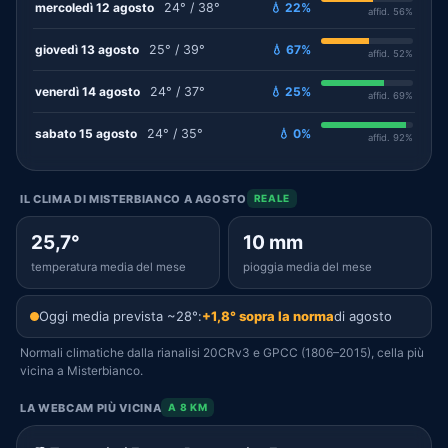
mercoledì 12 agosto
24° / 38°
💧 22%
affid. 56%
giovedì 13 agosto
25° / 39°
💧 67%
affid. 52%
venerdì 14 agosto
24° / 37°
💧 25%
affid. 69%
sabato 15 agosto
24° / 35°
💧 0%
affid. 92%
IL CLIMA DI MISTERBIANCO A AGOSTO
REALE
25,7°
10 mm
temperatura media del mese
pioggia media del mese
Oggi media prevista ~28°:
+1,8° sopra la norma
di agosto
Normali climatiche dalla rianalisi 20CRv3 e GPCC (1806–2015), cella più
vicina a Misterbianco.
LA WEBCAM PIÙ VICINA
A 8 KM