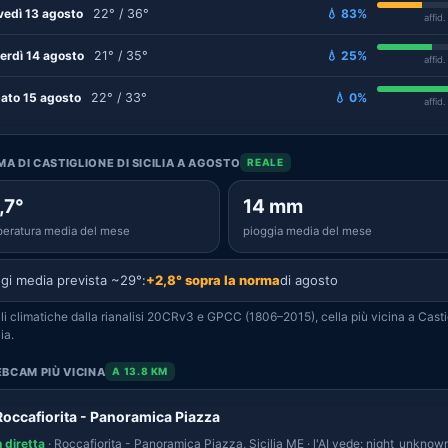
vedì 13 agosto
22° / 36°
💧 83%
affid
erdì 14 agosto
21° / 35°
💧 25%
affid
ato 15 agosto
22° / 33°
💧 0%
affid
IMA DI CASTIGLIONE DI SICILIA A AGOSTO
REALE
,7°
14 mm
eratura media del mese
pioggia media del mese
gi media prevista ~29°:
+2,8° sopra la norma
di agosto
i climatiche dalla rianalisi 20CRv3 e GPCC (1806–2015), cella più vicina a Casti
lia.
BCAM PIÙ VICINA
A 13.8 KM
Roccafiorita - Panoramica Piazza
n diretta
· Roccafiorita - Panoramica Piazza, Sicilia ME · l'AI vede: night_unknown