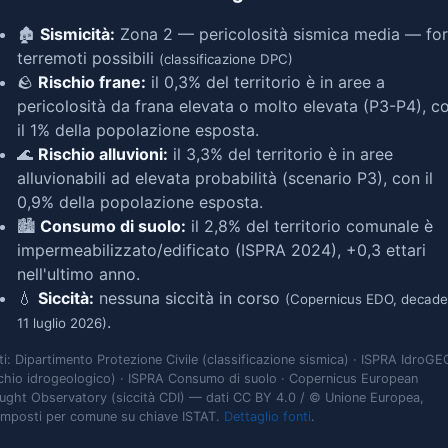
🏚️
Sismicità:
Zona 2 — pericolosità sismica media — for
terremoti possibili
(classificazione DPC)
🪨
Rischio frane:
il 0,3% del territorio è in aree a
pericolosità da frana elevata o molto elevata (P3-P4), c
il 1% della popolazione esposta.
🌊
Rischio alluvioni:
il 3,3% del territorio è in aree
alluvionabili ad elevata probabilità (scenario P3), con il
0,9% della popolazione esposta.
🏙️
Consumo di suolo:
il 2,8% del territorio comunale è
impermeabilizzato/edificato (ISPRA 2024), +0,3 ettari
nell'ultimo anno.
💧
Siccità:
nessuna siccità in corso
(Copernicus EDO, decade
.
11 luglio 2026)
ti: Dipartimento Protezione Civile (classificazione sismica) · ISPRA IdroGE
schio idrogeologico) · ISPRA Consumo di suolo · Copernicus European
ught Observatory (siccità CDI) — dati CC BY 4.0 / © Unione Europea,
omposti per comune su chiave ISTAT.
Dettaglio fonti
.