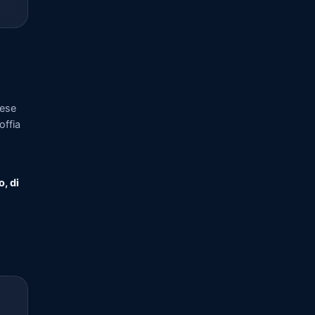
rese
offia
o, di