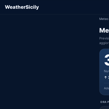
WeatherSicily
Meteo 
Met
Previs
aggior
Nuv
↑ 
Ad
ORA P