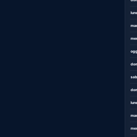
lun
mar
mer
ogg
dom
sab
dom
lun
mar
mer