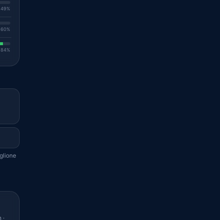
. 49%
. 60%
. 84%
glione
 ·