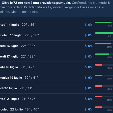

Oltre le 72 ore non è una previsione puntuale.
Confrontiamo tre modelli:
ove concordano l'affidabilità è alta, dove divergono è bassa — e te lo
iciamo. Niente icone finte.
tedì 14 luglio
20° / 36°
💧 0%
affid
coledì 15 luglio
22° / 38°
💧 0%
affid
vedì 16 luglio
22° / 38°
💧 0%
affid
erdì 17 luglio
22° / 38°
💧 0%
affid
ato 18 luglio
21° / 42°
💧 0%
affid
enica 19 luglio
20° / 41°
💧 6%
affid
edì 20 luglio
21° / 41°
💧 0%
affid
tedì 21 luglio
21° / 42°
💧 6%
affid
coledì 22 luglio
18° / 40°
💧 6%
affid