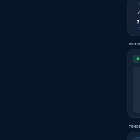
3
PROSS
● 
TENDE