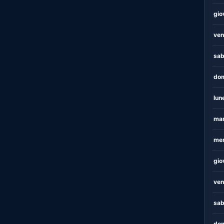
gio
ven
sab
dom
lun
mar
mer
gio
ven
sab
dom