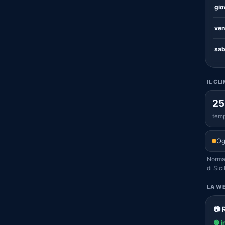
gio
ven
sab
IL CL
25
temp
Og
Normal
di Sici
LA WE
📷 
🟢 i