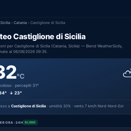
Sicilia
›
Catania
›
Castiglione di Sicilia
eo Castiglione di Sicilia
ioni per Castiglione di Sicilia (Catania, Sicilia) — Blend WeatherSicily,
nate al 06/08/2026 09:35.
32
°C
oloso · percepiti 31°
34° ↓ 23°
esso a
Castiglione di Sicilia
· umidità 30% · vento 7 km/h Nord-Nord-Est
ER ORA · 24H
BLEND