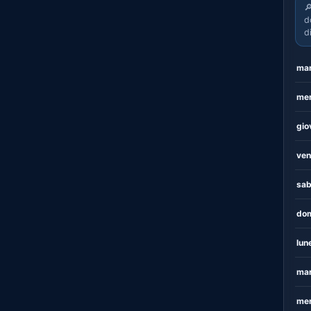

d
d
mar
mer
gio
ven
sab
dom
lun
mar
mer