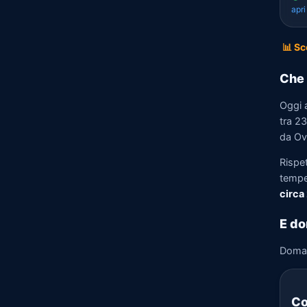
apr
📊 Sc
Che 
Oggi a
tra 23
da Ov
Rispet
tempe
circa
E do
Doma
Co