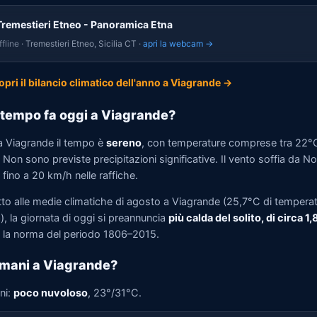
Tremestieri Etneo - Panoramica Etna
fline
· Tremestieri Etneo, Sicilia CT ·
apri la webcam →
opri il bilancio climatico dell'anno a Viagrande →
tempo fa oggi a Viagrande?
a Viagrande il tempo è
sereno
, con temperature comprese tra 22°
Non sono previste precipitazioni significative. Il vento soffia da N
fino a 20 km/h nelle raffiche.
tto alle medie climatiche di agosto a Viagrande (25,7°C di tempera
, la giornata di oggi si preannuncia
più calda del solito, di circa 1
la norma del periodo 1806–2015.
mani a Viagrande?
ni:
poco nuvoloso
, 23°/31°C.