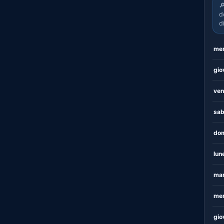

d
d
mer
gio
ven
sab
dom
lun
mar
mer
gio