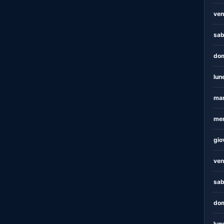
ven
sab
dom
lun
mar
mer
gio
ven
sab
dom
lun