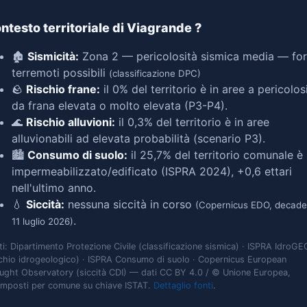
ntesto territoriale di Viagrande
?
🏚️
Sismicità:
Zona 2 — pericolosità sismica media — for
terremoti possibili
(classificazione DPC)
🪨
Rischio frane:
il 0% del territorio è in aree a pericolos
da frana elevata o molto elevata (P3-P4).
🌊
Rischio alluvioni:
il 0,3% del territorio è in aree
alluvionabili ad elevata probabilità (scenario P3).
🏙️
Consumo di suolo:
il 25,7% del territorio comunale è
impermeabilizzato/edificato (ISPRA 2024), +0,6 ettari
nell'ultimo anno.
💧
Siccità:
nessuna siccità in corso
(Copernicus EDO, decade
.
11 luglio 2026)
ti: Dipartimento Protezione Civile (classificazione sismica) · ISPRA IdroGE
schio idrogeologico) · ISPRA Consumo di suolo · Copernicus European
ught Observatory (siccità CDI) — dati CC BY 4.0 / © Unione Europea,
omposti per comune su chiave ISTAT.
Dettaglio fonti
.