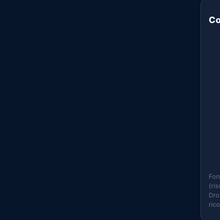
Co
Fon
(ri
Dro
ric