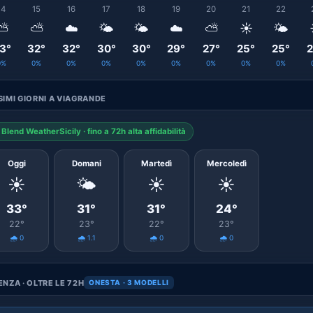
14
15
16
17
18
19
20
21
22
⛅
⛅
☁️
🌤️
🌤️
☁️
⛅
☀️
🌤️
3°
32°
32°
30°
30°
29°
27°
25°
25°
2
0%
0%
0%
0%
0%
0%
0%
0%
0%
IMI GIORNI A VIAGRANDE
Blend WeatherSicily · fino a 72h alta affidabilità
Oggi
Domani
Martedì
Mercoledì
☀️
🌤️
☀️
☀️
33°
31°
31°
24°
22°
23°
22°
23°
🌧️ 0
🌧️ 1.1
🌧️ 0
🌧️ 0
NZA · OLTRE LE 72H
ONESTA · 3 MODELLI