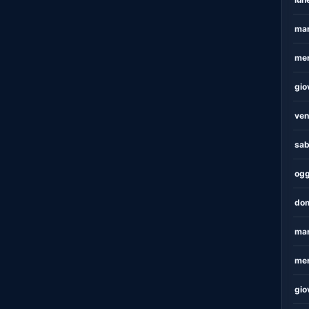
mar
mer
gio
ven
sab
ogg
dom
mar
mer
gio