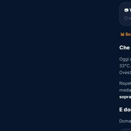
📷 
⚪ of
📊 Sc
Che 
Oggi 
33°C. 
Ovest 
Rispe
media)
sopra
E do
Doma