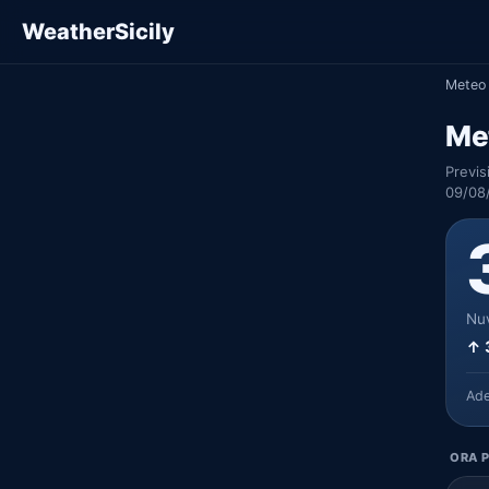
WeatherSicily
Meteo 
Me
Previs
09/08
Nuv
↑ 
Ad
ORA P