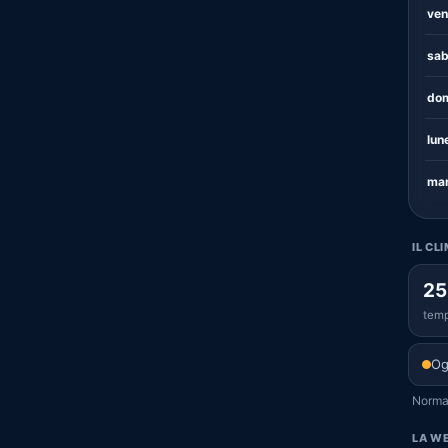
ven
sab
dom
lun
mar
IL CL
25
temp
Og
Normal
LA WE