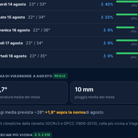
erdì 14 agosto
23° / 33°
💧 42%
affid
ato 15 agosto
22° / 34°
💧 22%
affid
enica 16 agosto
22° / 36°
💧 0%
affid
edì 17 agosto
23° / 34°
💧 0%
affid
tedì 18 agosto
23° / 35°
💧 0%
affid
IMA DI VIAGRANDE A AGOSTO
REALE
,7°
10 mm
eratura media del mese
pioggia media del mese
gi media prevista ~28°:
+1,8° sopra la norma
di agosto
i climatiche dalla rianalisi 20CRv3 e GPCC (1806–2015), cella più vicina a Viag
BCAM PIÙ VICINA
A 5.3 KM