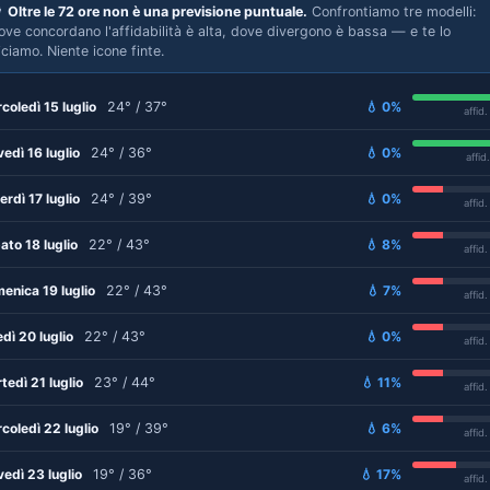

Oltre le 72 ore non è una previsione puntuale.
Confrontiamo tre modelli:
ove concordano l'affidabilità è alta, dove divergono è bassa — e te lo
iciamo. Niente icone finte.
coledì 15 luglio
24° / 37°
💧 0%
affid
vedì 16 luglio
24° / 36°
💧 0%
affid
erdì 17 luglio
24° / 39°
💧 0%
affid
ato 18 luglio
22° / 43°
💧 8%
affid
enica 19 luglio
22° / 43°
💧 7%
affid
edì 20 luglio
22° / 43°
💧 0%
affid
tedì 21 luglio
23° / 44°
💧 11%
affid
coledì 22 luglio
19° / 39°
💧 6%
affid
vedì 23 luglio
19° / 36°
💧 17%
affid