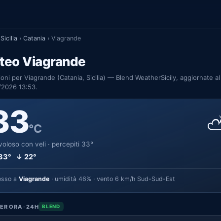
Sicilia
›
Catania
›
Viagrande
teo Viagrande
ioni per Viagrande (Catania, Sicilia) — Blend WeatherSicily, aggiornate al
/2026 13:53.
33
°C
oloso con veli · percepiti 33°
33° ↓ 22°
esso a
Viagrande
· umidità 46% · vento 6 km/h Sud-Sud-Est
ER ORA · 24H
BLEND