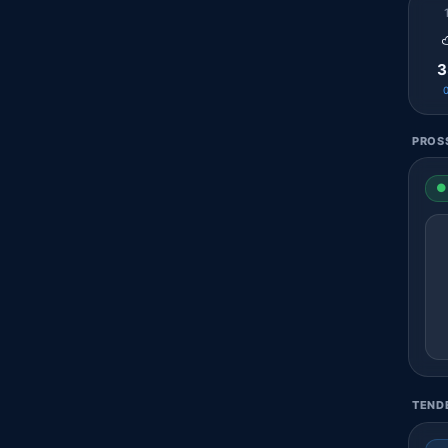
3
PROSS
● 
TENDE