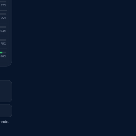
. 77%
. 75%
. 64%
. 75%
. 86%
rande.