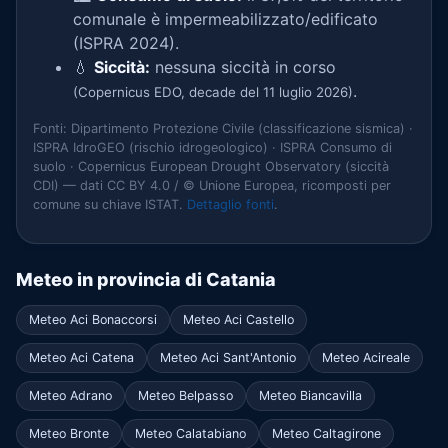
comunale è impermeabilizzato/edificato
(ISPRA 2024).
💧
Siccità:
nessuna siccità in corso
.
(Copernicus EDO, decade del 11 luglio 2026)
Fonti: Dipartimento Protezione Civile (classificazione sismica) ·
ISPRA IdroGEO (rischio idrogeologico) · ISPRA Consumo di
suolo · Copernicus European Drought Observatory (siccità
CDI) — dati CC BY 4.0 / © Unione Europea, ricomposti per
comune su chiave ISTAT.
Dettaglio fonti
.
Meteo in provincia di Catania
Meteo Aci Bonaccorsi
Meteo Aci Castello
Meteo Aci Catena
Meteo Aci Sant'Antonio
Meteo Acireale
Meteo Adrano
Meteo Belpasso
Meteo Biancavilla
Meteo Bronte
Meteo Calatabiano
Meteo Caltagirone