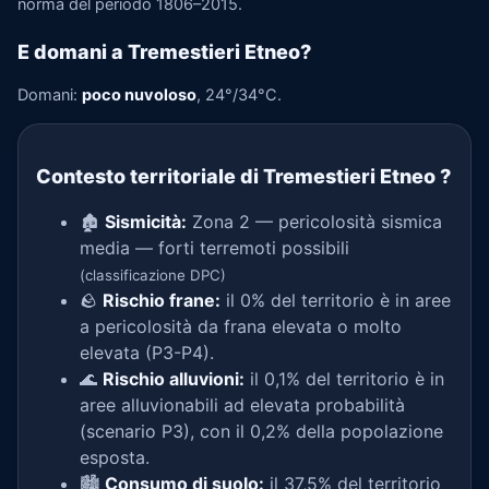
norma del periodo 1806–2015.
E domani a Tremestieri Etneo?
Domani:
poco nuvoloso
, 24°/34°C.
Contesto territoriale di Tremestieri Etneo
?
🏚️
Sismicità:
Zona 2 — pericolosità sismica
media — forti terremoti possibili
(classificazione DPC)
🪨
Rischio frane:
il 0% del territorio è in aree
a pericolosità da frana elevata o molto
elevata (P3-P4).
🌊
Rischio alluvioni:
il 0,1% del territorio è in
aree alluvionabili ad elevata probabilità
(scenario P3), con il 0,2% della popolazione
esposta.
🏙️
Consumo di suolo:
il 37,5% del territorio