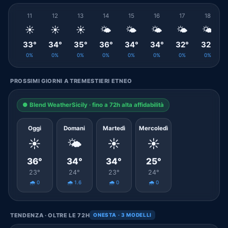
11
12
13
14
15
16
17
18
☀️
☀️
☀️
🌤️
🌤️
🌤️
🌤️
🌤️
33°
34°
35°
36°
34°
34°
32°
32°
0%
0%
0%
0%
0%
0%
0%
0%
PROSSIMI GIORNI A TREMESTIERI ETNEO
● Blend WeatherSicily · fino a 72h alta affidabilità
Oggi
Domani
Martedì
Mercoledì
☀️
🌤️
☀️
☀️
36°
34°
34°
25°
23°
24°
23°
24°
🌧️ 0
🌧️ 1.6
🌧️ 0
🌧️ 0
TENDENZA · OLTRE LE 72H
ONESTA · 3 MODELLI