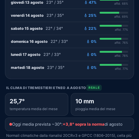
giovedì 13 agosto
23° / 35°
💧 47%
affid. 68%
venerdì 14 agosto
23° / 35°
💧 25%
affid. 69%
sabato 15 agosto
22° / 34°
💧 22%
affid. 77%
domenica 16 agosto
22° / 33°
💧 0%
affid. 76%
lunedì 17 agosto
23° / 33°
💧 0%
affid. 78%
martedì 18 agosto
23° / 35°
💧 0%
affid. 77%
IL CLIMA DI TREMESTIERI ETNEO A AGOSTO
REALE
25,7°
10 mm
temperatura media del mese
pioggia media del mese
Oggi media prevista ~30°:
+3,8° sopra la norma
di agosto
Normali climatiche dalla rianalisi 20CRv3 e GPCC (1806–2015), cella più