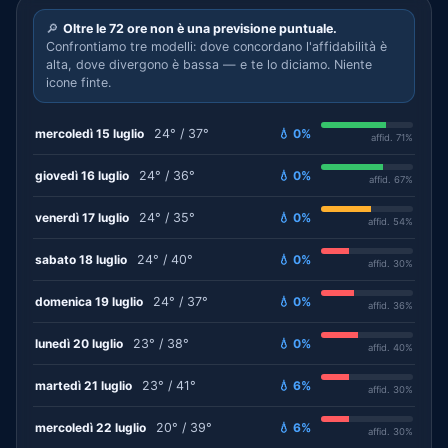
🔎
Oltre le 72 ore non è una previsione puntuale.
Confrontiamo tre modelli: dove concordano l'affidabilità è
alta, dove divergono è bassa — e te lo diciamo. Niente
icone finte.
mercoledì 15 luglio
24° / 37°
💧 0%
affid. 71%
giovedì 16 luglio
24° / 36°
💧 0%
affid. 67%
venerdì 17 luglio
24° / 35°
💧 0%
affid. 54%
sabato 18 luglio
24° / 40°
💧 0%
affid. 30%
domenica 19 luglio
24° / 37°
💧 0%
affid. 36%
lunedì 20 luglio
23° / 38°
💧 0%
affid. 40%
martedì 21 luglio
23° / 41°
💧 6%
affid. 30%
mercoledì 22 luglio
20° / 39°
💧 6%
affid. 30%