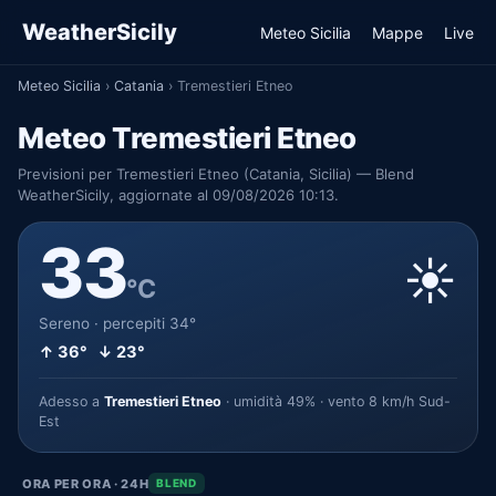
WeatherSicily
Meteo Sicilia
Mappe
Live
Meteo Sicilia
›
Catania
›
Tremestieri Etneo
Meteo Tremestieri Etneo
Previsioni per Tremestieri Etneo (Catania, Sicilia) — Blend
WeatherSicily, aggiornate al 09/08/2026 10:13.
33
☀️
°C
Sereno · percepiti 34°
↑ 36° ↓ 23°
Adesso a
Tremestieri Etneo
· umidità 49% · vento 8 km/h Sud-
Est
ORA PER ORA · 24H
BLEND