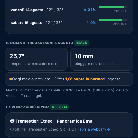
venerdì 14 agosto
22° / 32°
💧 25%
affid. 87%
sabato 15 agosto
22° / 33°
💧 0%
affid. 82%
IL CLIMA DI TRECASTAGNI A AGOSTO
REALE
25,7°
10 mm
temperatura media del mese
pioggia media del mese
Oggi media prevista ~28°:
+1,8° sopra la norma
di agosto
Normali climatiche dalla rianalisi 20CRv3 e GPCC (1806–2015), cella più
vicina a Trecastagni.
LA WEBCAM PIÙ VICINA
A 5.7 KM
📷 Tremestieri Etneo - Panoramica Etna
⚪ offline
· Tremestieri Etneo, Sicilia CT ·
apri la webcam →