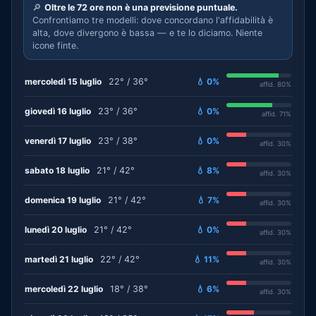
🔎
Oltre le 72 ore non è una previsione puntuale.
Confrontiamo tre modelli: dove concordano l'affidabilità è
alta, dove divergono è bassa — e te lo diciamo. Niente
icone finte.
mercoledì 15 luglio
22° / 36°
💧 0%
affid. 80%
giovedì 16 luglio
23° / 36°
💧 0%
affid. 71%
venerdì 17 luglio
23° / 38°
💧 0%
affid. 30%
sabato 18 luglio
21° / 42°
💧 8%
affid. 30%
domenica 19 luglio
21° / 42°
💧 7%
affid. 30%
lunedì 20 luglio
21° / 42°
💧 0%
affid. 30%
martedì 21 luglio
22° / 42°
💧 11%
affid. 30%
mercoledì 22 luglio
18° / 38°
💧 6%
affid. 30%