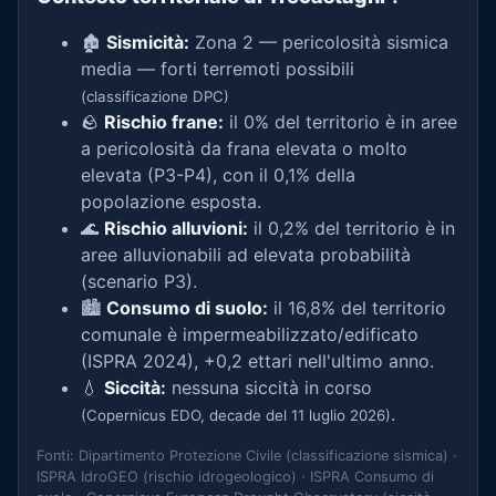
🏚️
Sismicità:
Zona 2 — pericolosità sismica
media — forti terremoti possibili
(classificazione DPC)
🪨
Rischio frane:
il 0% del territorio è in aree
a pericolosità da frana elevata o molto
elevata (P3-P4), con il 0,1% della
popolazione esposta.
🌊
Rischio alluvioni:
il 0,2% del territorio è in
aree alluvionabili ad elevata probabilità
(scenario P3).
🏙️
Consumo di suolo:
il 16,8% del territorio
comunale è impermeabilizzato/edificato
(ISPRA 2024), +0,2 ettari nell'ultimo anno.
💧
Siccità:
nessuna siccità in corso
.
(Copernicus EDO, decade del 11 luglio 2026)
Fonti: Dipartimento Protezione Civile (classificazione sismica) ·
ISPRA IdroGEO (rischio idrogeologico) · ISPRA Consumo di