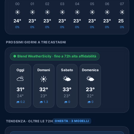
00
01
02
03
04
05
06
07
☀️
☀️
☀️
☀️
☀️
☀️
☀️
☀️
24°
23°
23°
23°
23°
23°
23°
25°
0%
0%
0%
0%
0%
0%
0%
0%
PROSSIMI GIORNI A TRECASTAGNI
● Blend WeatherSicily · fino a 72h alta affidabilità
Oggi
Domani
Sabato
Domenica
⛅
☀️
🌤️
🌤️
31°
32°
33°
23°
24°
23°
23°
22°
🌧️ 0.2
🌧️ 1.3
🌧️ 0
🌧️ 0
TENDENZA · OLTRE LE 72H
ONESTA · 3 MODELLI