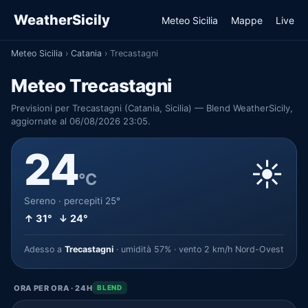
WeatherSicily
Meteo Sicilia
Mappe
Live
Meteo Sicilia
›
Catania
›
Trecastagni
Meteo Trecastagni
Previsioni per Trecastagni (Catania, Sicilia) — Blend WeatherSicily,
aggiornate al 06/08/2026 23:05.
24
☀️
°C
Sereno · percepiti 25°
↑ 31° ↓ 24°
Adesso a
Trecastagni
· umidità 57% · vento 2 km/h Nord-Ovest
ORA PER ORA · 24H
BLEND