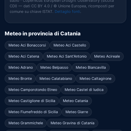
suolo · Copernicus European Drought Observatory (siccità
CDI) — dati CC BY 4.0 / © Unione Europea, ricomposti per
comune su chiave ISTAT.
Dettaglio fonti
.
Meteo in provincia di Catania
Meteo Aci Bonaccorsi
Meteo Aci Castello
Meteo Aci Catena
Meteo Aci Sant'Antonio
Meteo Acireale
Meteo Adrano
Meteo Belpasso
Meteo Biancavilla
Meteo Bronte
Meteo Calatabiano
Meteo Caltagirone
Meteo Camporotondo Etneo
Meteo Castel di Iudica
Meteo Castiglione di Sicilia
Meteo Catania
Meteo Fiumefreddo di Sicilia
Meteo Giarre
Meteo Grammichele
Meteo Gravina di Catania