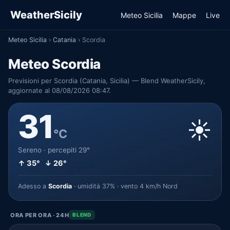
WeatherSicily
Meteo Sicilia
Mappe
Live
Meteo Sicilia
›
Catania
›
Scordia
Meteo Scordia
Previsioni per Scordia (Catania, Sicilia) — Blend WeatherSicily,
aggiornate al 08/08/2026 08:47.
31
☀️
°C
Sereno · percepiti 29°
↑ 35° ↓ 26°
Adesso a
Scordia
· umidità 37% · vento 4 km/h Nord
ORA PER ORA · 24H
BLEND