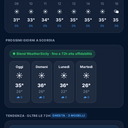
09
10
11
12
13
14
15
16
☀️
☀️
☀️
☀️
☀️
☀️
☀️
🌤️
31°
33°
34°
35°
35°
35°
35°
35°
0%
0%
0%
0%
0%
0%
0%
0%
PROSSIMI GIORNI A SCORDIA
● Blend WeatherSicily · fino a 72h alta affidabilità
Oggi
Domani
Lunedì
Martedì
☀️
☀️
☀️
☀️
35°
36°
36°
26°
26°
26°
22°
26°
🌧️ 0
🌧️ 0
🌧️ 0
🌧️ 0
TENDENZA · OLTRE LE 72H
ONESTA · 3 MODELLI