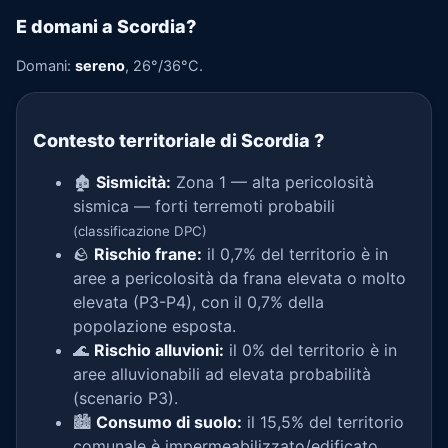
E domani a Scordia?
Domani:
sereno
, 26°/36°C.
Contesto territoriale di Scordia
?
🏚️
Sismicità:
Zona 1 — alta pericolosità
sismica — forti terremoti probabili
(classificazione DPC)
🪨
Rischio frane:
il 0,7% del territorio è in
aree a pericolosità da frana elevata o molto
elevata (P3-P4), con il 0,7% della
popolazione esposta.
🌊
Rischio alluvioni:
il 0% del territorio è in
aree alluvionabili ad elevata probabilità
(scenario P3).
🏙️
Consumo di suolo:
il 15,5% del territorio
comunale è impermeabilizzato/edificato