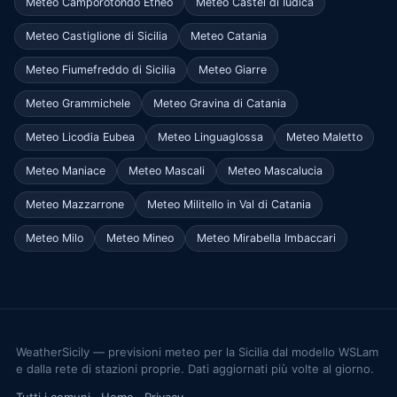
Meteo Camporotondo Etneo
Meteo Castel di Iudica
Meteo Castiglione di Sicilia
Meteo Catania
Meteo Fiumefreddo di Sicilia
Meteo Giarre
Meteo Grammichele
Meteo Gravina di Catania
Meteo Licodia Eubea
Meteo Linguaglossa
Meteo Maletto
Meteo Maniace
Meteo Mascali
Meteo Mascalucia
Meteo Mazzarrone
Meteo Militello in Val di Catania
Meteo Milo
Meteo Mineo
Meteo Mirabella Imbaccari
WeatherSicily — previsioni meteo per la Sicilia dal modello WSLam
e dalla rete di stazioni proprie. Dati aggiornati più volte al giorno.
Tutti i comuni
·
Home
·
Privacy