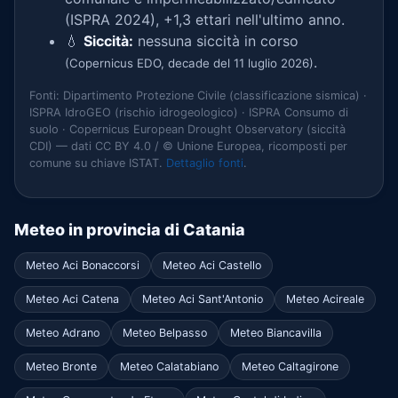
(ISPRA 2024), +1,3 ettari nell'ultimo anno.
💧
Siccità:
nessuna siccità in corso
.
(Copernicus EDO, decade del 11 luglio 2026)
Fonti: Dipartimento Protezione Civile (classificazione sismica) ·
ISPRA IdroGEO (rischio idrogeologico) · ISPRA Consumo di
suolo · Copernicus European Drought Observatory (siccità
CDI) — dati CC BY 4.0 / © Unione Europea, ricomposti per
comune su chiave ISTAT.
Dettaglio fonti
.
Meteo in provincia di Catania
Meteo Aci Bonaccorsi
Meteo Aci Castello
Meteo Aci Catena
Meteo Aci Sant'Antonio
Meteo Acireale
Meteo Adrano
Meteo Belpasso
Meteo Biancavilla
Meteo Bronte
Meteo Calatabiano
Meteo Caltagirone