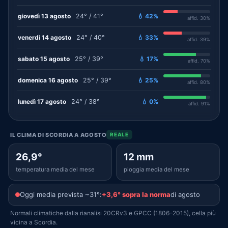
giovedì 13 agosto
24° / 41°
💧 42%
affid. 30%
venerdì 14 agosto
24° / 40°
💧 33%
affid. 39%
sabato 15 agosto
25° / 39°
💧 17%
affid. 70%
domenica 16 agosto
25° / 39°
💧 25%
affid. 80%
lunedì 17 agosto
24° / 38°
💧 0%
affid. 91%
IL CLIMA DI SCORDIA A AGOSTO
REALE
26,9°
12 mm
temperatura media del mese
pioggia media del mese
Oggi media prevista ~31°:
+3,6° sopra la norma
di agosto
Normali climatiche dalla rianalisi 20CRv3 e GPCC (1806–2015), cella più
vicina a Scordia.