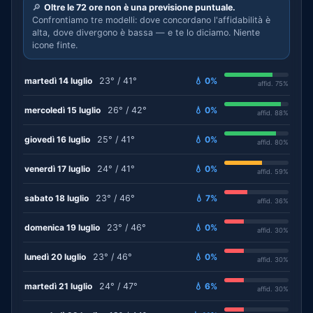
🔎
Oltre le 72 ore non è una previsione puntuale.
Confrontiamo tre modelli: dove concordano l'affidabilità è
alta, dove divergono è bassa — e te lo diciamo. Niente
icone finte.
martedì 14 luglio
23° / 41°
💧 0%
affid. 75%
mercoledì 15 luglio
26° / 42°
💧 0%
affid. 88%
giovedì 16 luglio
25° / 41°
💧 0%
affid. 80%
venerdì 17 luglio
24° / 41°
💧 0%
affid. 59%
sabato 18 luglio
23° / 46°
💧 7%
affid. 36%
domenica 19 luglio
23° / 46°
💧 0%
affid. 30%
lunedì 20 luglio
23° / 46°
💧 0%
affid. 30%
martedì 21 luglio
24° / 47°
💧 6%
affid. 30%