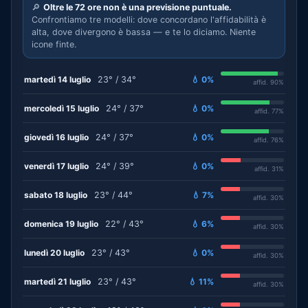
🔎
Oltre le 72 ore non è una previsione puntuale.
Confrontiamo tre modelli: dove concordano l'affidabilità è
alta, dove divergono è bassa — e te lo diciamo. Niente
icone finte.
martedì 14 luglio
23° / 34°
💧 0%
affid. 90%
mercoledì 15 luglio
24° / 37°
💧 0%
affid. 77%
giovedì 16 luglio
24° / 37°
💧 0%
affid. 76%
venerdì 17 luglio
24° / 39°
💧 0%
affid. 31%
sabato 18 luglio
23° / 44°
💧 7%
affid. 30%
domenica 19 luglio
22° / 43°
💧 6%
affid. 30%
lunedì 20 luglio
23° / 43°
💧 0%
affid. 30%
martedì 21 luglio
23° / 43°
💧 11%
affid. 30%