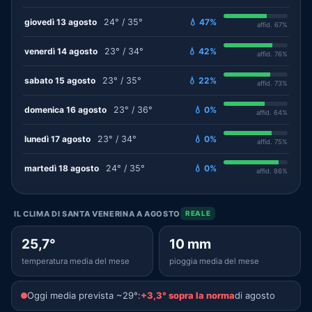
giovedì 13 agosto
24° / 35°
💧 47%
affid. 67%
venerdì 14 agosto
23° / 34°
💧 42%
affid. 76%
sabato 15 agosto
23° / 35°
💧 22%
affid. 73%
domenica 16 agosto
23° / 36°
💧 0%
affid. 64%
lunedì 17 agosto
23° / 34°
💧 0%
affid. 75%
martedì 18 agosto
24° / 35°
💧 0%
affid. 86%
IL CLIMA DI SANTA VENERINA A AGOSTO
REALE
25,7°
10 mm
temperatura media del mese
pioggia media del mese
Oggi media prevista ~29°:
+3,3° sopra la norma
di agosto