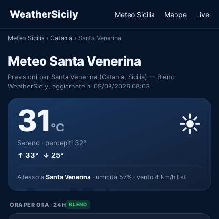
WeatherSicily
Meteo Sicilia
Mappe
Live
Meteo Sicilia
›
Catania
›
Santa Venerina
Meteo Santa Venerina
Previsioni per Santa Venerina (Catania, Sicilia) — Blend
WeatherSicily, aggiornate al 09/08/2026 08:03.
31
☀️
°C
Sereno · percepiti 32°
↑ 33° ↓ 25°
Adesso a
Santa Venerina
· umidità 57% · vento 4 km/h Est
ORA PER ORA · 24H
BLEND