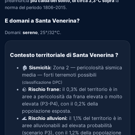
preannuncia
più calda del solito, di circa 3,3°C sopra
la
norma del periodo 1806–2015.
E domani a Santa Venerina?
Domani:
sereno
, 25°/32°C.
Contesto territoriale di Santa Venerina
?
🏚️
Sismicità:
Zona 2 — pericolosità sismica
media — forti terremoti possibili
(classificazione DPC)
🪨
Rischio frane:
il 0,3% del territorio è in
aree a pericolosità da frana elevata o molto
elevata (P3-P4), con il 0,2% della
popolazione esposta.
🌊
Rischio alluvioni:
il 1,1% del territorio è in
aree alluvionabili ad elevata probabilità
(scenario P3), con il 1,2% della popolazione