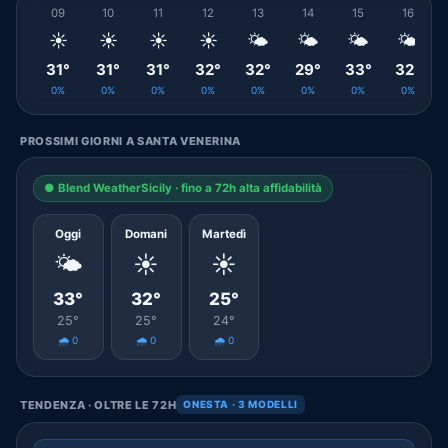
09
10
11
12
13
14
15
16
☀️
☀️
☀️
☀️
🌤️
🌤️
🌤️
🌤️
31°
31°
31°
32°
32°
29°
33°
32°
0%
0%
0%
0%
0%
0%
0%
0%
PROSSIMI GIORNI A SANTA VENERINA
● Blend WeatherSicily · fino a 72h alta affidabilità
Oggi
Domani
Martedì
🌤️
☀️
☀️
33°
32°
25°
25°
25°
24°
🌧️ 0
🌧️ 0
🌧️ 0
TENDENZA · OLTRE LE 72H
ONESTA · 3 MODELLI