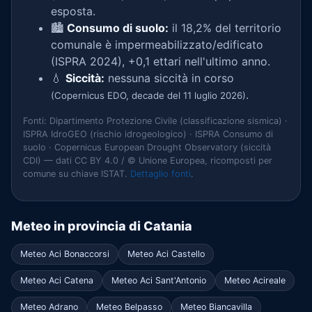
esposta.
🏙️
Consumo di suolo:
il 18,2% del territorio
comunale è impermeabilizzato/edificato
(ISPRA 2024), +0,1 ettari nell'ultimo anno.
💧
Siccità:
nessuna siccità in corso
.
(Copernicus EDO, decade del 11 luglio 2026)
Fonti: Dipartimento Protezione Civile (classificazione sismica) ·
ISPRA IdroGEO (rischio idrogeologico) · ISPRA Consumo di
suolo · Copernicus European Drought Observatory (siccità
CDI) — dati CC BY 4.0 / © Unione Europea, ricomposti per
comune su chiave ISTAT.
Dettaglio fonti
.
Meteo in provincia di Catania
Meteo Aci Bonaccorsi
Meteo Aci Castello
Meteo Aci Catena
Meteo Aci Sant'Antonio
Meteo Acireale
Meteo Adrano
Meteo Belpasso
Meteo Biancavilla