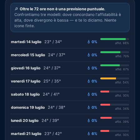
🔎
Oltre le 72 ore non è una previsione puntuale.
Confrontiamo tre modelli: dove concordano l'affidabilità è
alta, dove divergono è bassa — e te lo diciamo. Niente
icone finte.
martedì 14 luglio
23° / 34°
💧 0%
affid. 88%
mercoledì 15 luglio
24° / 37°
💧 0%
affid. 70%
giovedì 16 luglio
24° / 37°
💧 0%
affid. 67%
venerdì 17 luglio
25° / 35°
💧 0%
affid. 54%
sabato 18 luglio
24° / 41°
💧 0%
affid. 30%
domenica 19 luglio
24° / 38°
💧 0%
affid. 34%
lunedì 20 luglio
24° / 39°
💧 0%
affid. 39%
martedì 21 luglio
23° / 42°
💧 6%
affid. 30%