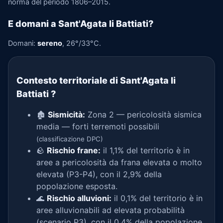
norma del periodo 1806–2015.
E domani a Sant'Agata li Battiati?
Domani:
sereno
, 26°/33°C.
Contesto territoriale di Sant'Agata li
Battiati
?
🏚️
Sismicità:
Zona 2 — pericolosità sismica
media — forti terremoti possibili
(classificazione DPC)
🪨
Rischio frane:
il 1,1% del territorio è in
aree a pericolosità da frana elevata o molto
elevata (P3-P4), con il 2,9% della
popolazione esposta.
🌊
Rischio alluvioni:
il 0,1% del territorio è in
aree alluvionabili ad elevata probabilità
(scenario P3), con il 0,4% della popolazione