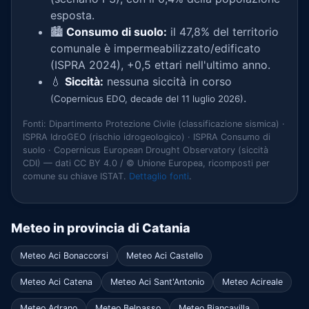
esposta.
🏙️
Consumo di suolo:
il 47,8% del territorio
comunale è impermeabilizzato/edificato
(ISPRA 2024), +0,5 ettari nell'ultimo anno.
💧
Siccità:
nessuna siccità in corso
.
(Copernicus EDO, decade del 11 luglio 2026)
Fonti: Dipartimento Protezione Civile (classificazione sismica) ·
ISPRA IdroGEO (rischio idrogeologico) · ISPRA Consumo di
suolo · Copernicus European Drought Observatory (siccità
CDI) — dati CC BY 4.0 / © Unione Europea, ricomposti per
comune su chiave ISTAT.
Dettaglio fonti
.
Meteo in provincia di Catania
Meteo Aci Bonaccorsi
Meteo Aci Castello
Meteo Aci Catena
Meteo Aci Sant'Antonio
Meteo Acireale
Meteo Adrano
Meteo Belpasso
Meteo Biancavilla