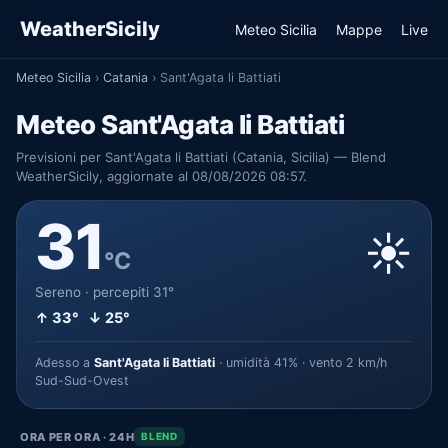
WeatherSicily
Meteo Sicilia
Mappe
Live
Meteo Sicilia
›
Catania
›
Sant'Agata li Battiati
Meteo Sant'Agata li Battiati
Previsioni per Sant'Agata li Battiati (Catania, Sicilia) — Blend
WeatherSicily, aggiornate al 08/08/2026 08:57.
31
☀️
°C
Sereno · percepiti 31°
↑ 33° ↓ 25°
Adesso a
Sant'Agata li Battiati
· umidità 41% · vento 2 km/h
Sud-Sud-Ovest
ORA PER ORA · 24H
BLEND