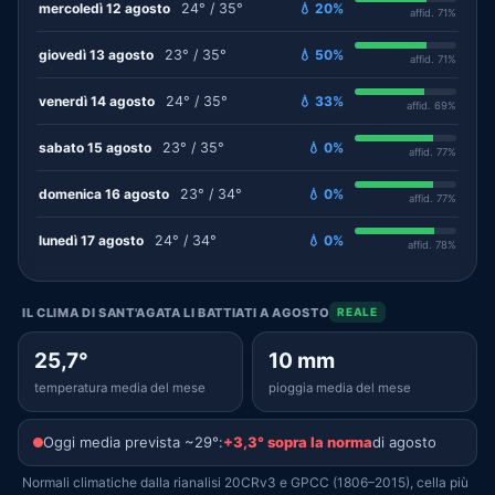
mercoledì 12 agosto
24° / 35°
💧 20%
affid. 71%
giovedì 13 agosto
23° / 35°
💧 50%
affid. 71%
venerdì 14 agosto
24° / 35°
💧 33%
affid. 69%
sabato 15 agosto
23° / 35°
💧 0%
affid. 77%
domenica 16 agosto
23° / 34°
💧 0%
affid. 77%
lunedì 17 agosto
24° / 34°
💧 0%
affid. 78%
IL CLIMA DI SANT'AGATA LI BATTIATI A AGOSTO
REALE
25,7°
10 mm
temperatura media del mese
pioggia media del mese
Oggi media prevista ~29°:
+3,3° sopra la norma
di agosto
Normali climatiche dalla rianalisi 20CRv3 e GPCC (1806–2015), cella più