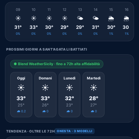
09
10
11
12
13
14
15
16
☀️
☀️
☀️
☀️
🌤️
🌤️
🌦️
🌦️
31°
33°
30°
29°
29°
31°
30°
30°
0%
0%
0%
0%
0%
0%
1%
1%
PROSSIMI GIORNI A SANT'AGATA LI BATTIATI
● Blend WeatherSicily · fino a 72h alta affidabilità
Oggi
Domani
Lunedì
Martedì
☀️
☀️
☀️
☀️
33°
33°
32°
28°
25°
26°
23°
27°
🌧️ 0.2
🌧️ 0
🌧️ 0
🌧️ 0
TENDENZA · OLTRE LE 72H
ONESTA · 3 MODELLI