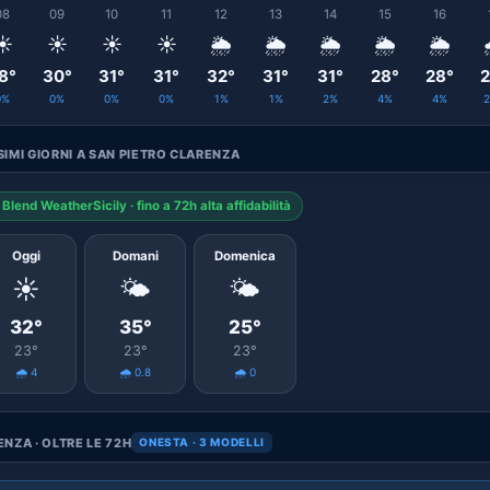
08
09
10
11
12
13
14
15
16
☀️
☀️
☀️
☀️
🌦️
🌦️
🌦️
🌦️
🌦️
8°
30°
31°
31°
32°
31°
31°
28°
28°
2
0%
0%
0%
0%
1%
1%
2%
4%
4%
IMI GIORNI A SAN PIETRO CLARENZA
Blend WeatherSicily · fino a 72h alta affidabilità
Oggi
Domani
Domenica
☀️
🌤️
🌤️
32°
35°
25°
23°
23°
23°
🌧️ 4
🌧️ 0.8
🌧️ 0
NZA · OLTRE LE 72H
ONESTA · 3 MODELLI