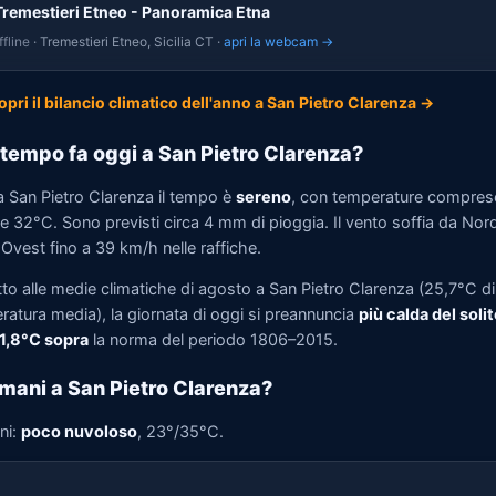
Tremestieri Etneo - Panoramica Etna
fline
· Tremestieri Etneo, Sicilia CT ·
apri la webcam →
opri il bilancio climatico dell'anno a San Pietro Clarenza →
tempo fa oggi a San Pietro Clarenza?
a San Pietro Clarenza il tempo è
sereno
, con temperature comprese
e 32°C. Sono previsti circa 4 mm di pioggia. Il vento soffia da Nor
Ovest fino a 39 km/h nelle raffiche.
tto alle medie climatiche di agosto a San Pietro Clarenza (25,7°C di
ratura media), la giornata di oggi si preannuncia
più calda del solit
 1,8°C sopra
la norma del periodo 1806–2015.
mani a San Pietro Clarenza?
ni:
poco nuvoloso
, 23°/35°C.