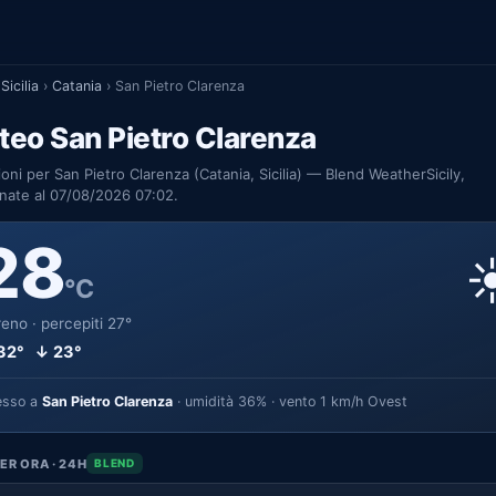
Sicilia
›
Catania
›
San Pietro Clarenza
eo San Pietro Clarenza
ioni per San Pietro Clarenza (Catania, Sicilia) — Blend WeatherSicily,
nate al 07/08/2026 07:02.
28
☀
°C
eno · percepiti 27°
32° ↓ 23°
esso a
San Pietro Clarenza
· umidità 36% · vento 1 km/h Ovest
ER ORA · 24H
BLEND