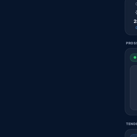
2
PROSS
● 
TENDE