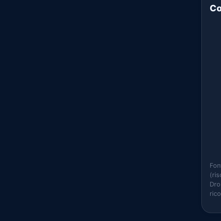
Co
Fon
(ri
Dro
ric