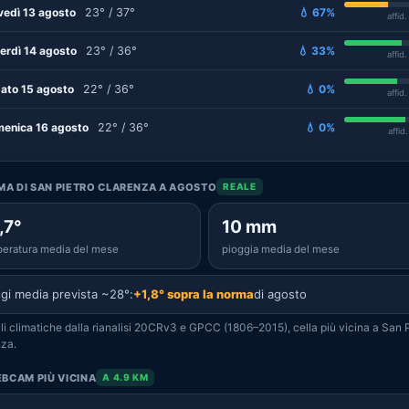
vedì 13 agosto
23° / 37°
💧 67%
affid
erdì 14 agosto
23° / 36°
💧 33%
affid
ato 15 agosto
22° / 36°
💧 0%
affid
enica 16 agosto
22° / 36°
💧 0%
affid
IMA DI SAN PIETRO CLARENZA A AGOSTO
REALE
,7°
10 mm
eratura media del mese
pioggia media del mese
gi media prevista ~28°:
+1,8° sopra la norma
di agosto
i climatiche dalla rianalisi 20CRv3 e GPCC (1806–2015), cella più vicina a San P
za.
BCAM PIÙ VICINA
A 4.9 KM