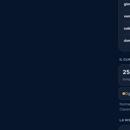
gio
ven
sab
dom
IL CL
25
temp
Og
Normal
Claren
LA WE