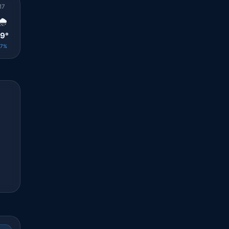
17
18
19
20
21
22
23
00
01
🌧️
🌦️
🌤️
🌤️
☀️
☀️
☀️
☀️
☀️
9°
28°
28°
26°
26°
25°
24°
24°
23°
27%
1%
0%
0%
0%
0%
0%
0%
0%