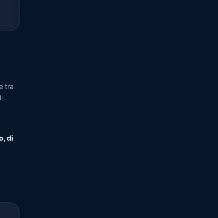
 tra
d-
o, di