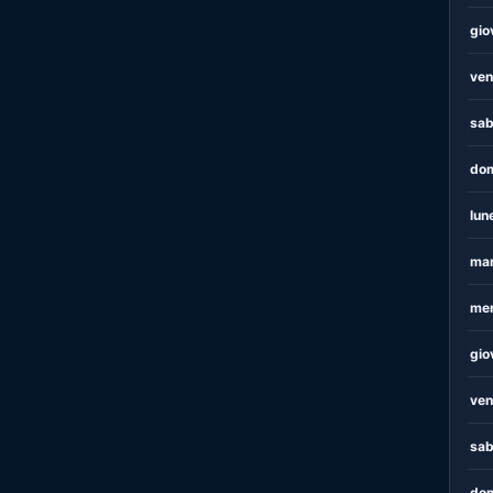
gio
ven
sab
dom
lun
mar
mer
gio
ven
sab
dom