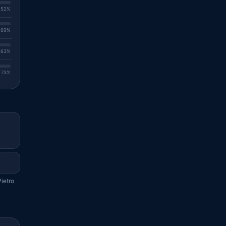
. 52%
. 69%
. 63%
. 73%
ietro