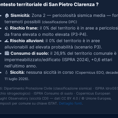
ntesto territoriale di San Pietro Clarenza
?
🏚️
Sismicità:
Zona 2 — pericolosità sismica media — for
terremoti possibili
(classificazione DPC)
🪨
Rischio frane:
il 0% del territorio è in aree a pericolos
da frana elevata o molto elevata (P3-P4).
🌊
Rischio alluvioni:
il 0% del territorio è in aree
alluvionabili ad elevata probabilità (scenario P3).
🏙️
Consumo di suolo:
il 26,9% del territorio comunale è
impermeabilizzato/edificato (ISPRA 2024), +0,6 ettari
nell'ultimo anno.
💧
Siccità:
nessuna siccità in corso
(Copernicus EDO, decade
.
11 luglio 2026)
ti: Dipartimento Protezione Civile (classificazione sismica) · ISPRA IdroGE
schio idrogeologico) · ISPRA Consumo di suolo · Copernicus European
ught Observatory (siccità CDI) — dati CC BY 4.0 / © Unione Europea,
omposti per comune su chiave ISTAT.
Dettaglio fonti
.