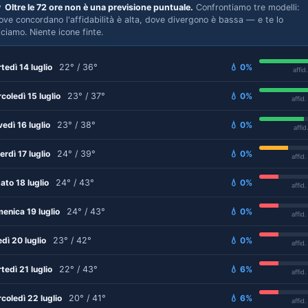

Oltre le 72 ore non è una previsione puntuale.
Confrontiamo tre modelli:
ove concordano l'affidabilità è alta, dove divergono è bassa — e te lo
iciamo. Niente icone finte.
tedì 14 luglio
22° / 36°
💧 0%
affid
coledì 15 luglio
23° / 37°
💧 0%
affid
vedì 16 luglio
23° / 38°
💧 0%
affid
erdì 17 luglio
24° / 39°
💧 0%
affid
ato 18 luglio
24° / 43°
💧 0%
affid
enica 19 luglio
24° / 43°
💧 0%
affid
edì 20 luglio
23° / 42°
💧 0%
affid
tedì 21 luglio
22° / 43°
💧 6%
affid
coledì 22 luglio
20° / 41°
💧 6%
affid