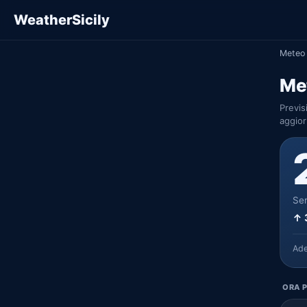
WeatherSicily
Meteo 
Met
Previs
aggior
Ser
↑ 
Ad
ORA P