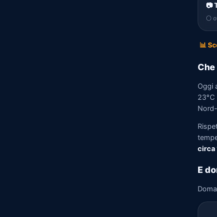
📷 
⚪ of
📊 Sc
Che 
Oggi 
23°C 
Nord-
Rispe
tempe
circa
E do
Doma