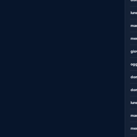
lun
mar
mer
gio
ogg
dom
dom
lun
mar
mer