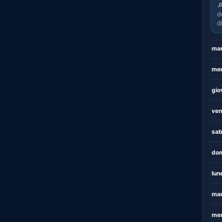

d
d
mar
mer
gio
ven
sab
dom
lun
mar
mer