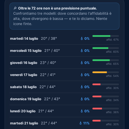
🔎
Oltre le 72 ore non è una previsione puntuale.
Confrontiamo tre modelli: dove concordano l'affidabilità è
alta, dove divergono è bassa — e te lo diciamo. Niente
icone finte.
martedì 14 luglio
20° / 38°
💧 0%
affid. 67%
mercoledì 15 luglio
21° / 40°
💧 0%
affid. 60%
giovedì 16 luglio
23° / 40°
💧 0%
affid. 65%
venerdì 17 luglio
22° / 41°
💧 0%
affid. 54%
sabato 18 luglio
22° / 44°
💧 0%
affid. 30%
domenica 19 luglio
22° / 43°
💧 0%
affid. 34%
lunedì 20 luglio
21° / 44°
💧 0%
affid. 36%
martedì 21 luglio
22° / 44°
💧 11%
affid. 30%