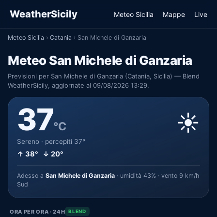
WeatherSicily
Meteo Sicilia
Mappe
Live
Meteo Sicilia
›
Catania
›
San Michele di Ganzaria
Meteo San Michele di Ganzaria
Previsioni per San Michele di Ganzaria (Catania, Sicilia) — Blend
WeatherSicily, aggiornate al 09/08/2026 13:29.
37
☀️
°C
Sereno · percepiti 37°
↑ 38° ↓ 20°
Adesso a
San Michele di Ganzaria
· umidità 43% · vento 9 km/h
Sud
ORA PER ORA · 24H
BLEND