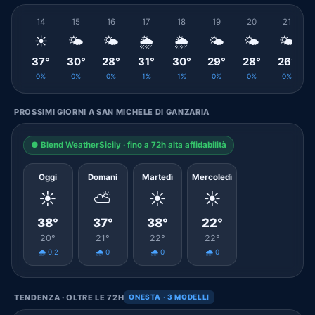
14
15
16
17
18
19
20
21
☀️
🌤️
🌤️
🌦️
🌦️
🌤️
🌤️
🌤️
37°
30°
28°
31°
30°
29°
28°
26°
0%
0%
0%
1%
1%
0%
0%
0%
PROSSIMI GIORNI A SAN MICHELE DI GANZARIA
● Blend WeatherSicily · fino a 72h alta affidabilità
Oggi
Domani
Martedì
Mercoledì
☀️
⛅
☀️
☀️
38°
37°
38°
22°
20°
21°
22°
22°
🌧️ 0.2
🌧️ 0
🌧️ 0
🌧️ 0
TENDENZA · OLTRE LE 72H
ONESTA · 3 MODELLI