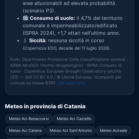
aree alluvionabili ad elevata probabilità
(scenario P3).
🏙️
Consumo di suolo:
il 4,7% del territorio
comunale è impermeabilizzato/edificato
(ISPRA 2024), +1,7 ettari nell'ultimo anno.
💧
Siccità:
nessuna siccità in corso
.
(Copernicus EDO, decade del 11 luglio 2026)
Fonti: Dipartimento Protezione Civile (classificazione sismica) ·
ISPRA IdroGEO (rischio idrogeologico) · ISPRA Consumo di
suolo · Copernicus European Drought Observatory (siccità
CDI) — dati CC BY 4.0 / © Unione Europea, ricomposti per
comune su chiave ISTAT.
Dettaglio fonti
.
Meteo in provincia di Catania
Meteo Aci Bonaccorsi
Meteo Aci Castello
Meteo Aci Catena
Meteo Aci Sant'Antonio
Meteo Acireale