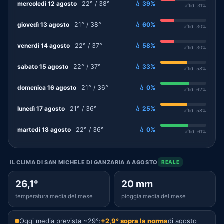
mercoledì 12 agosto
22° / 38°
💧 39%
affid. 31%
giovedì 13 agosto
21° / 38°
💧 60%
affid. 30%
venerdì 14 agosto
22° / 37°
💧 58%
affid. 30%
sabato 15 agosto
22° / 37°
💧 33%
affid. 58%
domenica 16 agosto
21° / 36°
💧 0%
affid. 62%
lunedì 17 agosto
21° / 36°
💧 25%
affid. 58%
martedì 18 agosto
22° / 36°
💧 0%
affid. 61%
IL CLIMA DI SAN MICHELE DI GANZARIA A AGOSTO
REALE
26,1°
20 mm
temperatura media del mese
pioggia media del mese
Oggi media prevista ~29°:
+2,9° sopra la norma
di agosto