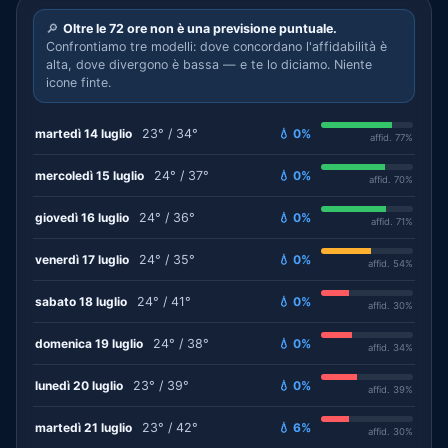
🔎
Oltre le 72 ore non è una previsione puntuale.
Confrontiamo tre modelli: dove concordano l'affidabilità è
alta, dove divergono è bassa — e te lo diciamo. Niente
icone finte.
martedì 14 luglio
23° / 34°
💧 0%
affid. 77%
mercoledì 15 luglio
24° / 37°
💧 0%
affid. 70%
giovedì 16 luglio
24° / 36°
💧 0%
affid. 71%
venerdì 17 luglio
24° / 35°
💧 0%
affid. 54%
sabato 18 luglio
24° / 41°
💧 0%
affid. 30%
domenica 19 luglio
24° / 38°
💧 0%
affid. 34%
lunedì 20 luglio
23° / 39°
💧 0%
affid. 39%
martedì 21 luglio
23° / 42°
💧 6%
affid. 30%