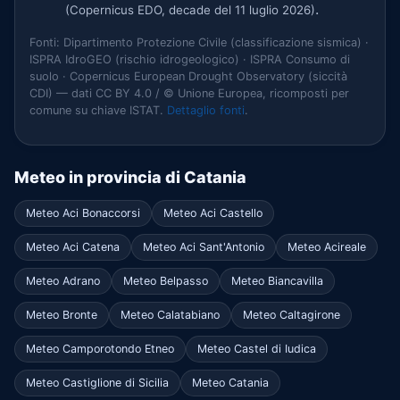
.
(Copernicus EDO, decade del 11 luglio 2026)
Fonti: Dipartimento Protezione Civile (classificazione sismica) ·
ISPRA IdroGEO (rischio idrogeologico) · ISPRA Consumo di
suolo · Copernicus European Drought Observatory (siccità
CDI) — dati CC BY 4.0 / © Unione Europea, ricomposti per
comune su chiave ISTAT.
Dettaglio fonti
.
Meteo in provincia di Catania
Meteo Aci Bonaccorsi
Meteo Aci Castello
Meteo Aci Catena
Meteo Aci Sant'Antonio
Meteo Acireale
Meteo Adrano
Meteo Belpasso
Meteo Biancavilla
Meteo Bronte
Meteo Calatabiano
Meteo Caltagirone
Meteo Camporotondo Etneo
Meteo Castel di Iudica
Meteo Castiglione di Sicilia
Meteo Catania