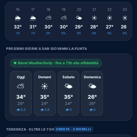
16
17
18
19
20
21
22
23
🌦️
🌦️
⛅
⛅
🌤️
☀️
☀️
☀️
32°
31°
30°
30°
29°
28°
27°
26°
1%
1%
0%
0%
0%
0%
0%
0%
PROSSIMI GIORNI A SAN GIOVANNI LA PUNTA
● Blend WeatherSicily · fino a 72h alta affidabilità
Oggi
Domani
Sabato
Domenica
⛅
☀️
🌤️
🌤️
34°
35°
35°
26°
26°
24°
24°
26°
🌧️ 0.2
🌧️ 0.8
🌧️ 0
🌧️ 0
TENDENZA · OLTRE LE 72H
ONESTA · 3 MODELLI