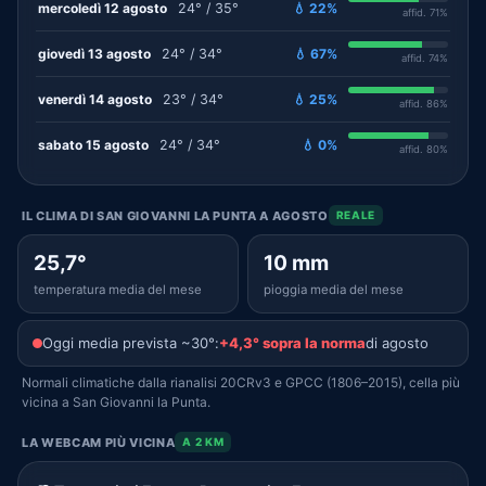
mercoledì 12 agosto
24° / 35°
💧 22%
affid. 71%
giovedì 13 agosto
24° / 34°
💧 67%
affid. 74%
venerdì 14 agosto
23° / 34°
💧 25%
affid. 86%
sabato 15 agosto
24° / 34°
💧 0%
affid. 80%
IL CLIMA DI SAN GIOVANNI LA PUNTA A AGOSTO
REALE
25,7°
10 mm
temperatura media del mese
pioggia media del mese
Oggi media prevista ~30°:
+4,3° sopra la norma
di agosto
Normali climatiche dalla rianalisi 20CRv3 e GPCC (1806–2015), cella più
vicina a San Giovanni la Punta.
LA WEBCAM PIÙ VICINA
A 2 KM