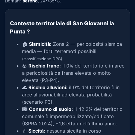
Domani:
sereno
, 24°/35°C.
Contesto territoriale di San Giovanni la
Punta
?
🏚️
Sismicità:
Zona 2 — pericolosità sismica
media — forti terremoti possibili
(classificazione DPC)
🪨
Rischio frane:
il 0% del territorio è in aree
a pericolosità da frana elevata o molto
elevata (P3-P4).
🌊
Rischio alluvioni:
il 0% del territorio è in
aree alluvionabili ad elevata probabilità
(scenario P3).
🏙️
Consumo di suolo:
il 42,2% del territorio
comunale è impermeabilizzato/edificato
(ISPRA 2024), +1,6 ettari nell'ultimo anno.
💧
Siccità:
nessuna siccità in corso