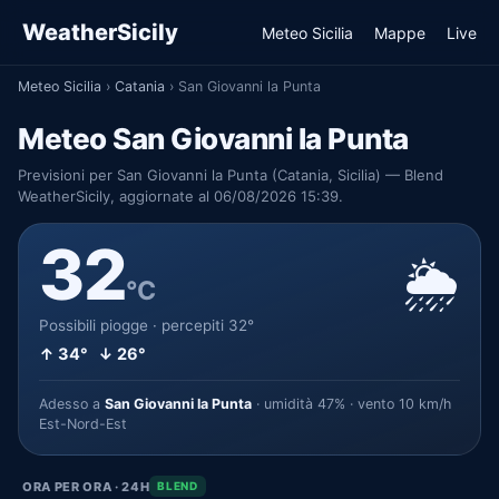
WeatherSicily
Meteo Sicilia
Mappe
Live
Meteo Sicilia
›
Catania
›
San Giovanni la Punta
Meteo San Giovanni la Punta
Previsioni per San Giovanni la Punta (Catania, Sicilia) — Blend
WeatherSicily, aggiornate al 06/08/2026 15:39.
32
🌦️
°C
Possibili piogge · percepiti 32°
↑ 34° ↓ 26°
Adesso a
San Giovanni la Punta
· umidità 47% · vento 10 km/h
Est-Nord-Est
ORA PER ORA · 24H
BLEND