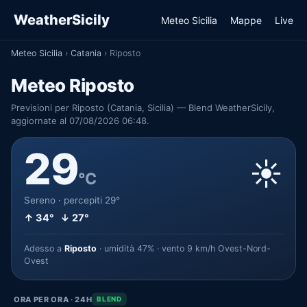
WeatherSicily
Meteo Sicilia
Mappe
Live
Meteo Sicilia
›
Catania
›
Riposto
Meteo Riposto
Previsioni per Riposto (Catania, Sicilia) — Blend WeatherSicily,
aggiornate al 07/08/2026 06:48.
29
☀️
°C
Sereno · percepiti 29°
↑ 34° ↓ 27°
Adesso a
Riposto
· umidità 47% · vento 9 km/h Ovest-Nord-
Ovest
ORA PER ORA · 24H
BLEND