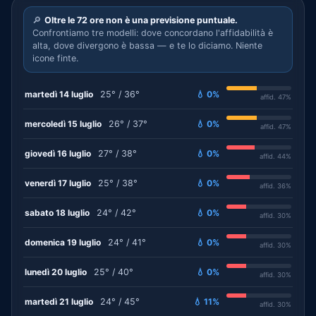
🔎
Oltre le 72 ore non è una previsione puntuale.
Confrontiamo tre modelli: dove concordano l'affidabilità è
alta, dove divergono è bassa — e te lo diciamo. Niente
icone finte.
martedì 14 luglio
25° / 36°
💧 0%
affid. 47%
mercoledì 15 luglio
26° / 37°
💧 0%
affid. 47%
giovedì 16 luglio
27° / 38°
💧 0%
affid. 44%
venerdì 17 luglio
25° / 38°
💧 0%
affid. 36%
sabato 18 luglio
24° / 42°
💧 0%
affid. 30%
domenica 19 luglio
24° / 41°
💧 0%
affid. 30%
lunedì 20 luglio
25° / 40°
💧 0%
affid. 30%
martedì 21 luglio
24° / 45°
💧 11%
affid. 30%