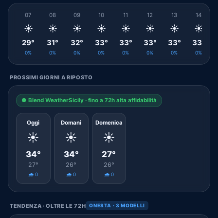
07
08
09
10
11
12
13
14
☀️
☀️
☀️
☀️
☀️
☀️
☀️
☀️
29°
31°
32°
33°
33°
33°
33°
33°
0%
0%
0%
0%
0%
0%
0%
0%
PROSSIMI GIORNI A RIPOSTO
● Blend WeatherSicily · fino a 72h alta affidabilità
Oggi
Domani
Domenica
☀️
☀️
☀️
34°
34°
27°
27°
26°
26°
🌧️ 0
🌧️ 0
🌧️ 0
TENDENZA · OLTRE LE 72H
ONESTA · 3 MODELLI