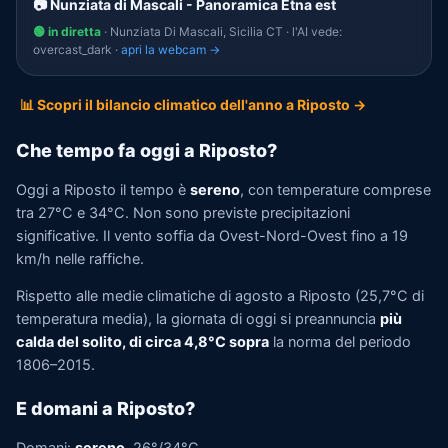
📷 Nunziata di Mascali - Panoramica Etna est
🟢 in diretta
· Nunziata Di Mascali, Sicilia CT · l'AI vede:
overcast_dark ·
apri la webcam →
📊 Scopri il bilancio climatico dell'anno a Riposto →
Che tempo fa oggi a Riposto?
Oggi a Riposto il tempo è
sereno
, con temperature comprese
tra 27°C e 34°C. Non sono previste precipitazioni
significative. Il vento soffia da Ovest-Nord-Ovest fino a 19
km/h nelle raffiche.
Rispetto alle medie climatiche di agosto a Riposto (25,7°C di
temperatura media), la giornata di oggi si preannuncia
più
calda del solito, di circa 4,8°C sopra
la norma del periodo
1806–2015.
E domani a Riposto?
Domani:
sereno
, 26°/34°C.