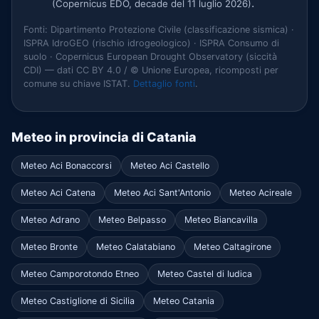
.
(Copernicus EDO, decade del 11 luglio 2026)
Fonti: Dipartimento Protezione Civile (classificazione sismica) ·
ISPRA IdroGEO (rischio idrogeologico) · ISPRA Consumo di
suolo · Copernicus European Drought Observatory (siccità
CDI) — dati CC BY 4.0 / © Unione Europea, ricomposti per
comune su chiave ISTAT.
Dettaglio fonti
.
Meteo in provincia di Catania
Meteo Aci Bonaccorsi
Meteo Aci Castello
Meteo Aci Catena
Meteo Aci Sant'Antonio
Meteo Acireale
Meteo Adrano
Meteo Belpasso
Meteo Biancavilla
Meteo Bronte
Meteo Calatabiano
Meteo Caltagirone
Meteo Camporotondo Etneo
Meteo Castel di Iudica
Meteo Castiglione di Sicilia
Meteo Catania