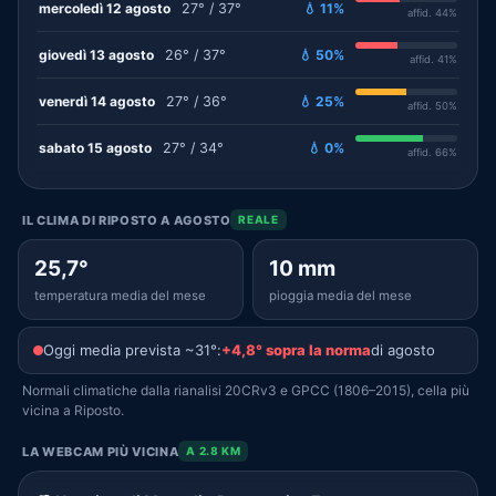
mercoledì 12 agosto
27° / 37°
💧 11%
affid. 44%
giovedì 13 agosto
26° / 37°
💧 50%
affid. 41%
venerdì 14 agosto
27° / 36°
💧 25%
affid. 50%
sabato 15 agosto
27° / 34°
💧 0%
affid. 66%
IL CLIMA DI RIPOSTO A AGOSTO
REALE
25,7°
10 mm
temperatura media del mese
pioggia media del mese
Oggi media prevista ~31°:
+4,8° sopra la norma
di agosto
Normali climatiche dalla rianalisi 20CRv3 e GPCC (1806–2015), cella più
vicina a Riposto.
LA WEBCAM PIÙ VICINA
A 2.8 KM