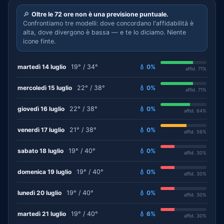
🔎
Oltre le 72 ore non è una previsione puntuale.
Confrontiamo tre modelli: dove concordano l'affidabilità è
alta, dove divergono è bassa — e te lo diciamo. Niente
icone finte.
martedì 14 luglio
19° / 34°
💧 0%
affid. 71%
mercoledì 15 luglio
22° / 38°
💧 0%
affid. 71%
giovedì 16 luglio
22° / 38°
💧 0%
affid. 64%
venerdì 17 luglio
21° / 38°
💧 0%
affid. 56%
sabato 18 luglio
19° / 40°
💧 0%
affid. 30%
domenica 19 luglio
19° / 40°
💧 0%
affid. 30%
lunedì 20 luglio
19° / 40°
💧 0%
affid. 30%
martedì 21 luglio
19° / 40°
💧 6%
affid. 30%