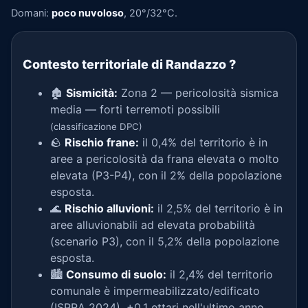
Domani:
poco nuvoloso
, 20°/32°C.
Contesto territoriale di Randazzo
?
🏚️
Sismicità:
Zona 2 — pericolosità sismica
media — forti terremoti possibili
(classificazione DPC)
🪨
Rischio frane:
il 0,4% del territorio è in
aree a pericolosità da frana elevata o molto
elevata (P3-P4), con il 2% della popolazione
esposta.
🌊
Rischio alluvioni:
il 2,5% del territorio è in
aree alluvionabili ad elevata probabilità
(scenario P3), con il 5,2% della popolazione
esposta.
🏙️
Consumo di suolo:
il 2,4% del territorio
comunale è impermeabilizzato/edificato
(ISPRA 2024), +0,1 ettari nell'ultimo anno.