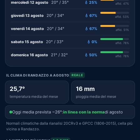
mercoledì 12 agosto
20° / 35°
💧 25%
affid. 47%
giovedì 13 agosto
20° / 34°
💧 67%
affid. 53%
venerdì 14 agosto
20° / 34°
💧 67%
affid. 51%
sabato 15 agosto
20° / 33°
💧 0%
affid. 78%
domenica 16 agosto
21° / 32°
💧 50%
affid. 78%
IL CLIMA DI RANDAZZO A AGOSTO
REALE
25,7°
16 mm
temperatura media del mese
pioggia media del mese
Oggi media prevista ~26°:
in linea con la norma
di agosto
Normali climatiche dalla rianalisi 20CRv3 e GPCC (1806–2015), cella più
vicina a Randazzo.