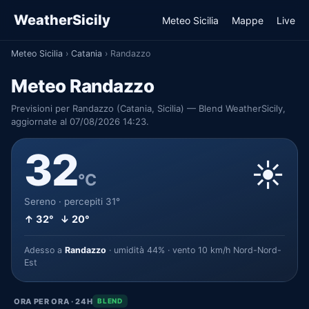
WeatherSicily
Meteo Sicilia
Mappe
Live
Meteo Sicilia
›
Catania
›
Randazzo
Meteo Randazzo
Previsioni per Randazzo (Catania, Sicilia) — Blend WeatherSicily,
aggiornate al 07/08/2026 14:23.
32
☀️
°C
Sereno · percepiti 31°
↑ 32° ↓ 20°
Adesso a
Randazzo
· umidità 44% · vento 10 km/h Nord-Nord-
Est
ORA PER ORA · 24H
BLEND