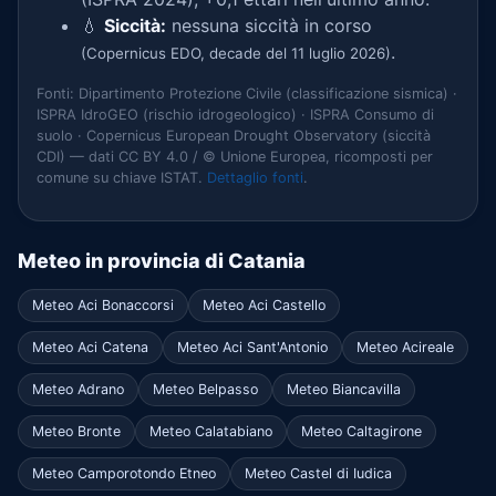
💧
Siccità:
nessuna siccità in corso
.
(Copernicus EDO, decade del 11 luglio 2026)
Fonti: Dipartimento Protezione Civile (classificazione sismica) ·
ISPRA IdroGEO (rischio idrogeologico) · ISPRA Consumo di
suolo · Copernicus European Drought Observatory (siccità
CDI) — dati CC BY 4.0 / © Unione Europea, ricomposti per
comune su chiave ISTAT.
Dettaglio fonti
.
Meteo in provincia di Catania
Meteo Aci Bonaccorsi
Meteo Aci Castello
Meteo Aci Catena
Meteo Aci Sant'Antonio
Meteo Acireale
Meteo Adrano
Meteo Belpasso
Meteo Biancavilla
Meteo Bronte
Meteo Calatabiano
Meteo Caltagirone
Meteo Camporotondo Etneo
Meteo Castel di Iudica