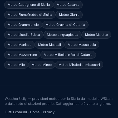
Meteo Castiglione di Sicilia
Meteo Catania
Meteo Fiumefreddo di Sicilia
Meteo Giarre
Meteo Grammichele
Meteo Gravina di Catania
Meteo Licodia Eubea
Meteo Linguaglossa
Meteo Maletto
Meteo Maniace
Meteo Mascali
Meteo Mascalucia
Meteo Mazzarrone
Meteo Militello in Val di Catania
Meteo Milo
Meteo Mineo
Meteo Mirabella Imbaccari
WeatherSicily — previsioni meteo per la Sicilia dal modello WSLam
e dalla rete di stazioni proprie. Dati aggiornati più volte al giorno.
Tutti i comuni
·
Home
·
Privacy