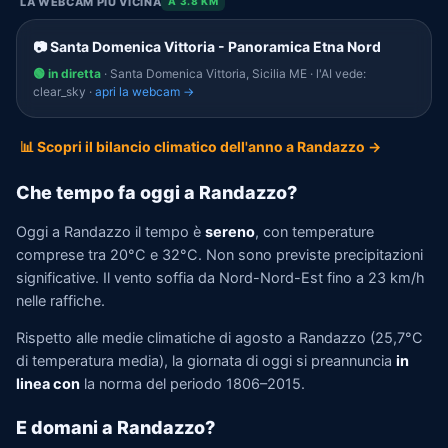
LA WEBCAM PIÙ VICINA
A 3.8 KM
📷 Santa Domenica Vittoria - Panoramica Etna Nord
🟢 in diretta
· Santa Domenica Vittoria, Sicilia ME · l'AI vede:
clear_sky ·
apri la webcam →
📊 Scopri il bilancio climatico dell'anno a Randazzo →
Che tempo fa oggi a Randazzo?
Oggi a Randazzo il tempo è
sereno
, con temperature
comprese tra 20°C e 32°C. Non sono previste precipitazioni
significative. Il vento soffia da Nord-Nord-Est fino a 23 km/h
nelle raffiche.
Rispetto alle medie climatiche di agosto a Randazzo (25,7°C
di temperatura media), la giornata di oggi si preannuncia
in
linea con
la norma del periodo 1806–2015.
E domani a Randazzo?