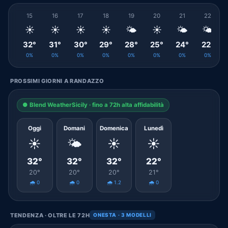
15
16
17
18
19
20
21
22
☀️
☀️
☀️
☀️
🌤️
☀️
🌤️
🌤️
32°
31°
30°
29°
28°
25°
24°
22°
0%
0%
0%
0%
0%
0%
0%
0%
PROSSIMI GIORNI A RANDAZZO
● Blend WeatherSicily · fino a 72h alta affidabilità
Oggi
Domani
Domenica
Lunedì
☀️
🌤️
☀️
☀️
32°
32°
32°
22°
20°
20°
20°
21°
🌧️ 0
🌧️ 0
🌧️ 1.2
🌧️ 0
TENDENZA · OLTRE LE 72H
ONESTA · 3 MODELLI