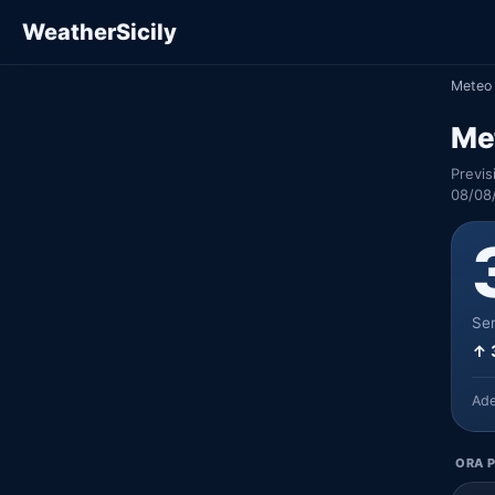
WeatherSicily
Meteo 
Me
Previs
08/08
Ser
↑ 
Ad
ORA P