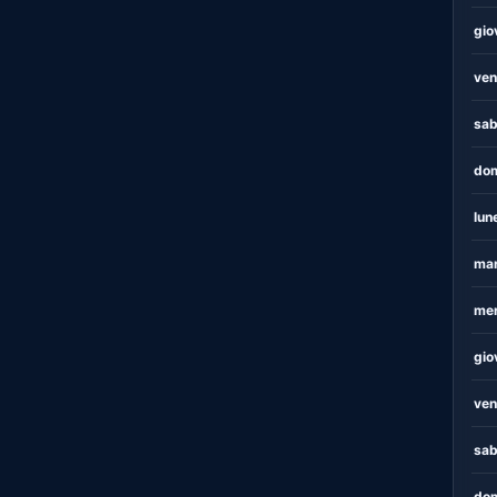
gio
ven
sab
dom
lun
mar
mer
gio
ven
sab
dom