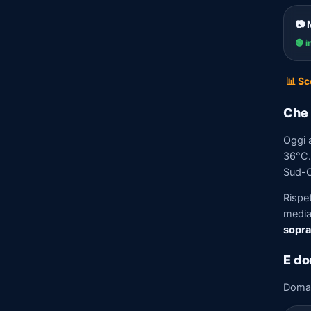
📷 
🟢 i
📊 Sc
Che 
Oggi 
36°C. 
Sud-O
Rispe
media)
sopra
E d
Doma