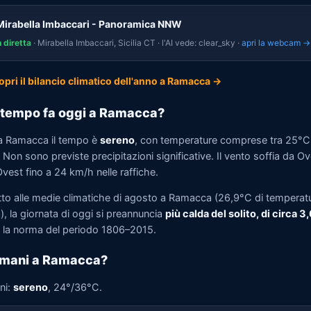
Mirabella Imbaccari - Panoramica NNW
n diretta
· Mirabella Imbaccari, Sicilia CT · l'AI vede: clear_sky ·
apri la webcam →
opri il bilancio climatico dell'anno a Ramacca →
tempo fa oggi a Ramacca?
a Ramacca il tempo è
sereno
, con temperature comprese tra 25°C
Non sono previste precipitazioni significative. Il vento soffia da O
vest fino a 24 km/h nelle raffiche.
tto alle medie climatiche di agosto a Ramacca (26,9°C di temperat
, la giornata di oggi si preannuncia
più calda del solito, di circa 3
la norma del periodo 1806–2015.
omani a Ramacca?
ni:
sereno
, 24°/36°C.