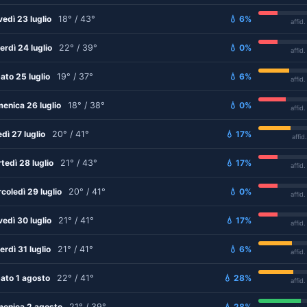
vedì 23 luglio
18° / 43°
💧 6%
affid
erdì 24 luglio
22° / 39°
💧 0%
affid
ato 25 luglio
19° / 37°
💧 6%
affid
enica 26 luglio
18° / 38°
💧 0%
affid
edì 27 luglio
20° / 41°
💧 17%
affid
tedì 28 luglio
21° / 43°
💧 17%
affid
coledì 29 luglio
20° / 41°
💧 0%
affid
vedì 30 luglio
21° / 41°
💧 17%
affid
erdì 31 luglio
21° / 41°
💧 6%
affid
ato 1 agosto
22° / 41°
💧 28%
affid
enica 2 agosto
21° / 39°
💧 28%