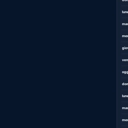
lun
mar
mer
gio
ven
ogg
dom
lun
mar
mer