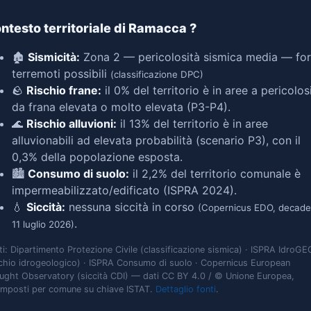
ntesto territoriale di Ramacca
?
🏚️
Sismicità:
Zona 2 — pericolosità sismica media — for
terremoti possibili
(classificazione DPC)
🪨
Rischio frane:
il 0% del territorio è in aree a pericolos
da frana elevata o molto elevata (P3-P4).
🌊
Rischio alluvioni:
il 13% del territorio è in aree
alluvionabili ad elevata probabilità (scenario P3), con il
0,3% della popolazione esposta.
🏙️
Consumo di suolo:
il 2,2% del territorio comunale è
impermeabilizzato/edificato (ISPRA 2024).
💧
Siccità:
nessuna siccità in corso
(Copernicus EDO, decade
.
11 luglio 2026)
ti: Dipartimento Protezione Civile (classificazione sismica) · ISPRA IdroGE
schio idrogeologico) · ISPRA Consumo di suolo · Copernicus European
ught Observatory (siccità CDI) — dati CC BY 4.0 / © Unione Europea,
omposti per comune su chiave ISTAT.
Dettaglio fonti
.