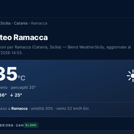
Sicilia
›
Catania
›
Ramacca
teo Ramacca
ioni per Ramacca (Catania, Sicilia) — Blend WeatherSicily, aggiornate al
/2026 14:53.
35
☀
°C
eno · percepiti 35°
36° ↓ 25°
esso a
Ramacca
· umidità 30% · vento 22 km/h Est
ER ORA · 24H
BLEND