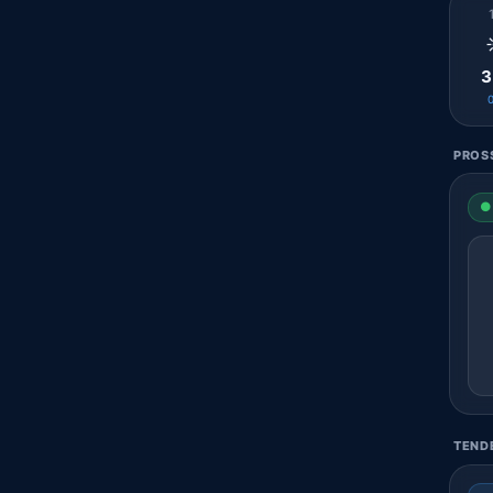
3
PROSS
● 
TENDE