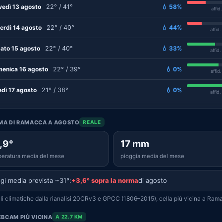
vedì 13 agosto
22° / 41°
💧 58%
affid
erdì 14 agosto
22° / 40°
💧 44%
affid
ato 15 agosto
22° / 40°
💧 33%
affid
enica 16 agosto
22° / 39°
💧 0%
affid
edì 17 agosto
21° / 38°
💧 0%
affid
IMA DI RAMACCA A AGOSTO
REALE
,9°
17 mm
eratura media del mese
pioggia media del mese
gi media prevista ~31°:
+3,6° sopra la norma
di agosto
i climatiche dalla rianalisi 20CRv3 e GPCC (1806–2015), cella più vicina a Ram
BCAM PIÙ VICINA
A 22.7 KM