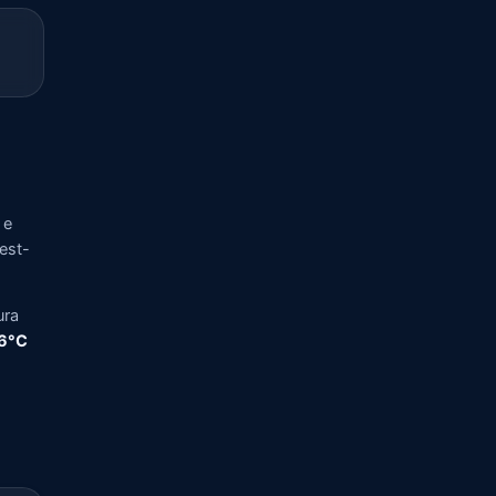
 e
vest-
ura
,6°C