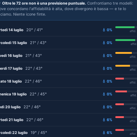

Oltre le 72 ore non è una previsione puntuale.
Confrontiamo tre modelli:
ove concordano l'affidabilità è alta, dove divergono è bassa — e te lo
iciamo. Niente icone finte.
tedì 14 luglio
20° / 41°
💧 0%
affid
coledì 15 luglio
21° / 43°
💧 0%
affid
vedì 16 luglio
21° / 43°
💧 0%
affid
erdì 17 luglio
22° / 43°
💧 0%
affid
ato 18 luglio
22° / 46°
💧 0%
affid
enica 19 luglio
22° / 45°
💧 0%
affid
edì 20 luglio
22° / 46°
💧 0%
affid
tedì 21 luglio
22° / 46°
💧 6%
affid
coledì 22 luglio
19° / 45°
💧 6%
affid