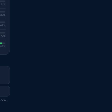
. 41%
. 33%
. 62%
. 70%
. 85%
acca.