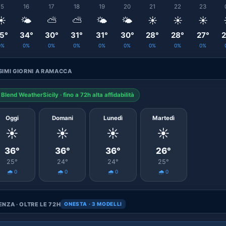
15
16
17
18
19
20
21
22
23
☀️
🌤️
⛅
⛅
🌤️
🌤️
☀️
☀️
☀️
5°
34°
30°
31°
31°
30°
28°
28°
27°
2
0%
0%
0%
0%
0%
0%
0%
0%
0%
IMI GIORNI A RAMACCA
Blend WeatherSicily · fino a 72h alta affidabilità
Oggi
Domani
Lunedì
Martedì
☀️
☀️
☀️
☀️
36°
36°
36°
26°
25°
24°
24°
25°
🌧️ 0
🌧️ 0
🌧️ 0
🌧️ 0
NZA · OLTRE LE 72H
ONESTA · 3 MODELLI