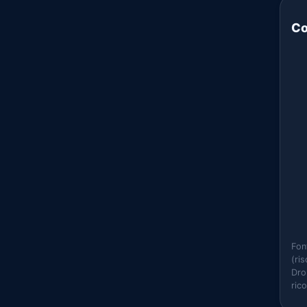
Co
Fon
(ri
Dro
ric