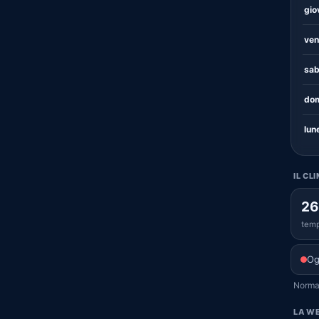
gio
ven
sab
dom
lun
IL CL
26
temp
Og
Normal
LA WE