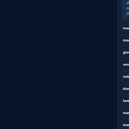

d
d
mar
mer
gio
ven
sab
dom
lun
mar
mer