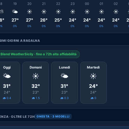
18
19
20
21
22
23
00
01
02
⛅
🌤️
☀️
☀️
☀️
☀️
☀️
☀️
☀️
8°
27°
27°
26°
25°
24°
24°
24°
24°
2
0%
0%
0%
0%
0%
0%
0%
0%
0%
IMI GIORNI A RAGALNA
Blend WeatherSicily · fino a 72h alta affidabilità
Oggi
Domani
Lunedì
Martedì
🌤️
☀️
🌤️
☀️
31°
32°
31°
24°
24°
23°
23°
24°
🌧️ 0.4
🌧️ 1.5
🌧️ 0.3
🌧️ 0
NZA · OLTRE LE 72H
ONESTA · 3 MODELLI