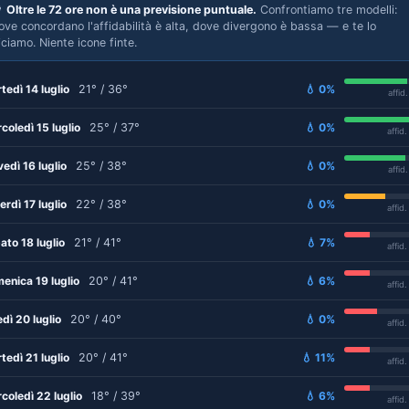

Oltre le 72 ore non è una previsione puntuale.
Confrontiamo tre modelli:
ove concordano l'affidabilità è alta, dove divergono è bassa — e te lo
iciamo. Niente icone finte.
tedì 14 luglio
21° / 36°
💧 0%
affid
coledì 15 luglio
25° / 37°
💧 0%
affid
vedì 16 luglio
25° / 38°
💧 0%
affid
erdì 17 luglio
22° / 38°
💧 0%
affid
ato 18 luglio
21° / 41°
💧 7%
affid
enica 19 luglio
20° / 41°
💧 6%
affid
edì 20 luglio
20° / 40°
💧 0%
affid
tedì 21 luglio
20° / 41°
💧 11%
affid
coledì 22 luglio
18° / 39°
💧 6%
affid