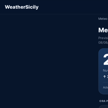
WeatherSicily
Meteo 
Me
Previs
08/08
Nuv
↑ 
Ad
ORA P