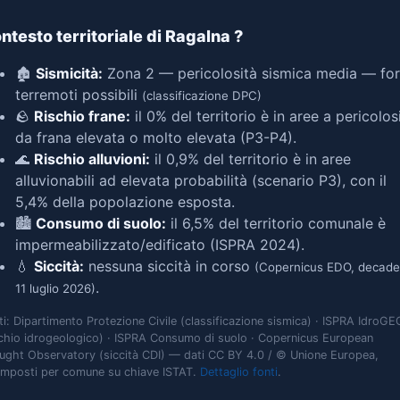
ntesto territoriale di Ragalna
?
🏚️
Sismicità:
Zona 2 — pericolosità sismica media — for
terremoti possibili
(classificazione DPC)
🪨
Rischio frane:
il 0% del territorio è in aree a pericolos
da frana elevata o molto elevata (P3-P4).
🌊
Rischio alluvioni:
il 0,9% del territorio è in aree
alluvionabili ad elevata probabilità (scenario P3), con il
5,4% della popolazione esposta.
🏙️
Consumo di suolo:
il 6,5% del territorio comunale è
impermeabilizzato/edificato (ISPRA 2024).
💧
Siccità:
nessuna siccità in corso
(Copernicus EDO, decade
.
11 luglio 2026)
ti: Dipartimento Protezione Civile (classificazione sismica) · ISPRA IdroGE
schio idrogeologico) · ISPRA Consumo di suolo · Copernicus European
ught Observatory (siccità CDI) — dati CC BY 4.0 / © Unione Europea,
omposti per comune su chiave ISTAT.
Dettaglio fonti
.