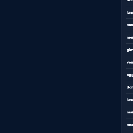
lun
mar
mer
gio
ven
ogg
dom
lun
mar
mer