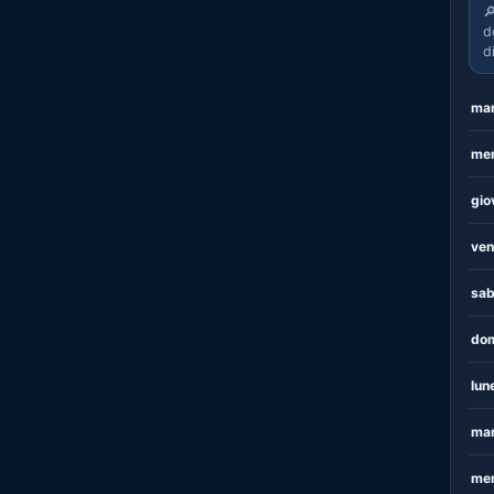

d
d
mar
mer
gio
ven
sab
dom
lun
mar
mer