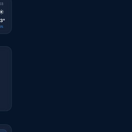
03
04
05
06
07
08
09
10
11
☀️
☀️
🌤️
☀️
☀️
☀️
☀️
☀️
☀️
3°
26°
26°
25°
26°
27°
27°
29°
30°
0%
0%
0%
0%
0%
0%
0%
0%
0%