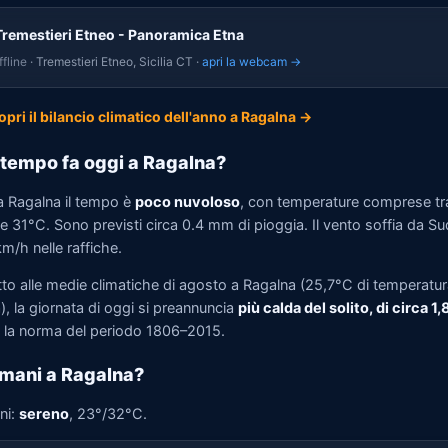
Tremestieri Etneo - Panoramica Etna
fline
· Tremestieri Etneo, Sicilia CT ·
apri la webcam →
opri il bilancio climatico dell'anno a Ragalna →
tempo fa oggi a Ragalna?
a Ragalna il tempo è
poco nuvoloso
, con temperature comprese tr
 31°C. Sono previsti circa 0.4 mm di pioggia. Il vento soffia da Su
m/h nelle raffiche.
tto alle medie climatiche di agosto a Ragalna (25,7°C di temperatu
, la giornata di oggi si preannuncia
più calda del solito, di circa 1
la norma del periodo 1806–2015.
mani a Ragalna?
ni:
sereno
, 23°/32°C.