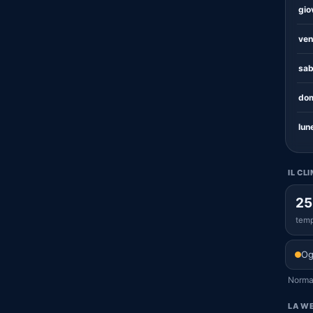
gio
ven
sab
dom
lun
IL CL
25
temp
Og
Normal
LA WE