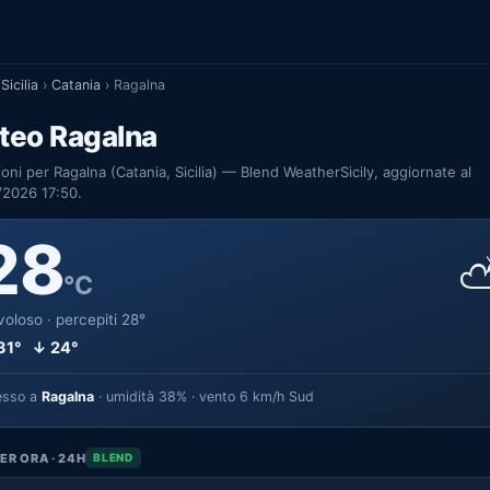
Sicilia
›
Catania
›
Ragalna
teo Ragalna
ioni per Ragalna (Catania, Sicilia) — Blend WeatherSicily, aggiornate al
/2026 17:50.
28
°C
oloso · percepiti 28°
31° ↓ 24°
esso a
Ragalna
· umidità 38% · vento 6 km/h Sud
ER ORA · 24H
BLEND