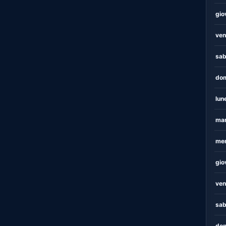
gio
ven
sab
dom
lun
mar
mer
gio
ven
sab
dom