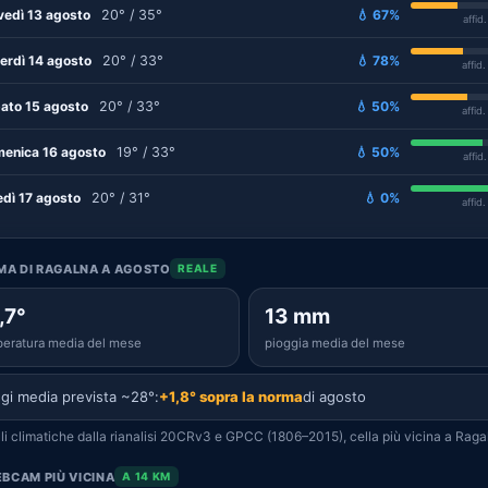
vedì 13 agosto
20° / 35°
💧 67%
affid
erdì 14 agosto
20° / 33°
💧 78%
affid
ato 15 agosto
20° / 33°
💧 50%
affid
enica 16 agosto
19° / 33°
💧 50%
affid
edì 17 agosto
20° / 31°
💧 0%
affid
IMA DI RAGALNA A AGOSTO
REALE
,7°
13 mm
eratura media del mese
pioggia media del mese
gi media prevista ~28°:
+1,8° sopra la norma
di agosto
i climatiche dalla rianalisi 20CRv3 e GPCC (1806–2015), cella più vicina a Raga
BCAM PIÙ VICINA
A 14 KM