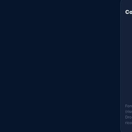
Co
Fon
(ri
Dro
ric