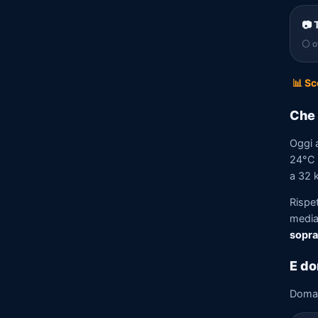
📷 
⚪ of
📊 Sc
Che 
Oggi 
24°C e
a 32 k
Rispe
media)
sopra
E do
Doma