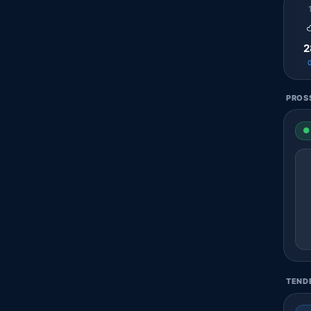
2
PROSS
● 
TENDE