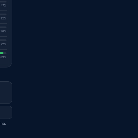
. 47%
. 52%
. 56%
. 72%
. 89%
lna.