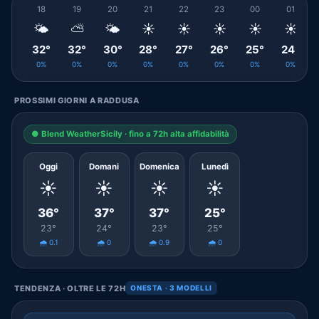
18
19
20
21
22
23
00
01
🌤️
⛅
🌤️
☀️
☀️
☀️
☀️
☀️
32°
32°
30°
28°
27°
26°
25°
24°
0%
0%
0%
0%
0%
0%
0%
0%
PROSSIMI GIORNI A RADDUSA
● Blend WeatherSicily · fino a 72h alta affidabilità
Oggi
Domani
Domenica
Lunedì
☀️
☀️
☀️
☀️
36°
37°
37°
25°
23°
24°
23°
25°
🌧️ 0.1
🌧️ 0
🌧️ 0.9
🌧️ 0
TENDENZA · OLTRE LE 72H
ONESTA · 3 MODELLI