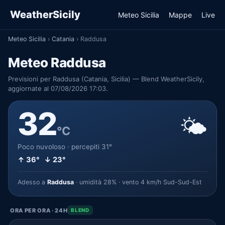
WeatherSicily
Meteo Sicilia
Mappe
Live
Meteo Sicilia
›
Catania
›
Raddusa
Meteo Raddusa
Previsioni per Raddusa (Catania, Sicilia) — Blend WeatherSicily,
aggiornate al 07/08/2026 17:03.
32
🌤️
°C
Poco nuvoloso · percepiti 31°
↑ 36° ↓ 23°
Adesso a
Raddusa
· umidità 28% · vento 4 km/h Sud-Sud-Est
ORA PER ORA · 24H
BLEND