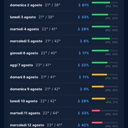
domenica 2 agosto
21° / 38°
💧 61%
affid. 70%
lunedì 3 agosto
21° / 39°
💧 33%
affid. 62%
martedì 4 agosto
22° / 41°
💧 28%
affid. 69%
mercoledì 5 agosto
21° / 42°
💧 6%
affid. 69%
giovedì 6 agosto
22° / 40°
💧 17%
affid. 64%
oggi 7 agosto
23° / 41°
💧 22%
affid. 60%
domani 8 agosto
21° / 41°
💧 11%
affid. 58%
domenica 9 agosto
21° / 42°
💧 0%
affid. 46%
lunedì 10 agosto
22° / 42°
💧 28%
affid. 51%
martedì 11 agosto
22° / 44°
💧 33%
affid. 30%
mercoledì 12 agosto
23° / 41°
💧 42%
affid. 40%