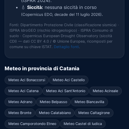
(ISPRA 2024).
💧
Siccità:
nessuna siccità in corso
.
(Copernicus EDO, decade del 11 luglio 2026)
Fonti: Dipartimento Protezione Civile (classificazione sismica) ·
ISPRA IdroGEO (rischio idrogeologico) · ISPRA Consumo di
suolo · Copernicus European Drought Observatory (siccità
CDI) — dati CC BY 4.0 / © Unione Europea, ricomposti per
comune su chiave ISTAT.
Dettaglio fonti
.
Meteo in provincia di Catania
Meteo Aci Bonaccorsi
Meteo Aci Castello
Meteo Aci Catena
Meteo Aci Sant'Antonio
Meteo Acireale
Meteo Adrano
Meteo Belpasso
Meteo Biancavilla
Meteo Bronte
Meteo Calatabiano
Meteo Caltagirone
Meteo Camporotondo Etneo
Meteo Castel di Iudica