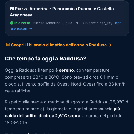
📷 Piazza Armerina - Panoramica Duomo e Castello
Aragonese
🟢 in diretta
· Piazza Armerina, Sicilia EN · l'AI vede: clear_sky ·
apri
la webcam →
📊 Scopri il bilancio climatico dell'anno a Raddusa →
Che tempo fa oggi a Raddusa?
Oggi a Raddusa il tempo è
sereno
, con temperature
comprese tra 23°C e 36°C. Sono previsti circa 0.1 mm di
pioggia. Il vento soffia da Ovest-Nord-Ovest fino a 38 km/h
nelle raffiche.
Rispetto alle medie climatiche di agosto a Raddusa (26,9°C di
temperatura media), la giornata di oggi si preannuncia
più
calda del solito, di circa 2,6°C sopra
la norma del periodo
1806–2015.