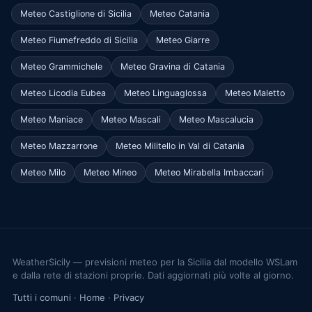
Meteo Castiglione di Sicilia
Meteo Catania
Meteo Fiumefreddo di Sicilia
Meteo Giarre
Meteo Grammichele
Meteo Gravina di Catania
Meteo Licodia Eubea
Meteo Linguaglossa
Meteo Maletto
Meteo Maniace
Meteo Mascali
Meteo Mascalucia
Meteo Mazzarrone
Meteo Militello in Val di Catania
Meteo Milo
Meteo Mineo
Meteo Mirabella Imbaccari
WeatherSicily — previsioni meteo per la Sicilia dal modello WSLam
e dalla rete di stazioni proprie. Dati aggiornati più volte al giorno.
Tutti i comuni
·
Home
·
Privacy