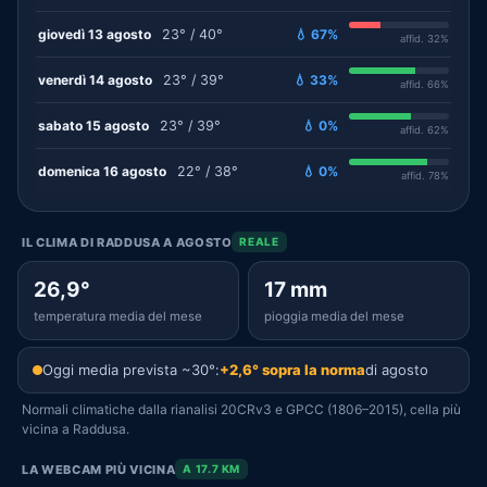
giovedì 13 agosto
23° / 40°
💧 67%
affid. 32%
venerdì 14 agosto
23° / 39°
💧 33%
affid. 66%
sabato 15 agosto
23° / 39°
💧 0%
affid. 62%
domenica 16 agosto
22° / 38°
💧 0%
affid. 78%
IL CLIMA DI RADDUSA A AGOSTO
REALE
26,9°
17 mm
temperatura media del mese
pioggia media del mese
Oggi media prevista ~30°:
+2,6° sopra la norma
di agosto
Normali climatiche dalla rianalisi 20CRv3 e GPCC (1806–2015), cella più
vicina a Raddusa.
LA WEBCAM PIÙ VICINA
A 17.7 KM