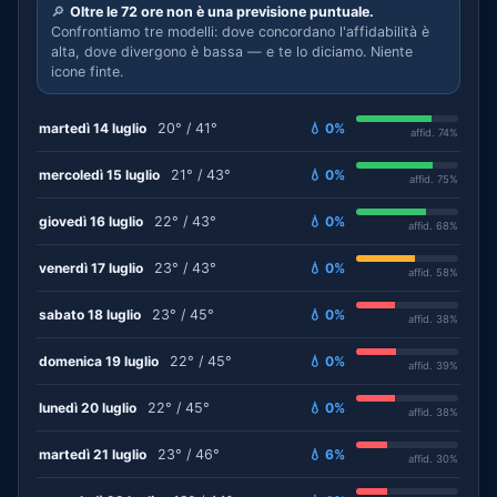
🔎
Oltre le 72 ore non è una previsione puntuale.
Confrontiamo tre modelli: dove concordano l'affidabilità è
alta, dove divergono è bassa — e te lo diciamo. Niente
icone finte.
martedì 14 luglio
20° / 41°
💧 0%
affid. 74%
mercoledì 15 luglio
21° / 43°
💧 0%
affid. 75%
giovedì 16 luglio
22° / 43°
💧 0%
affid. 68%
venerdì 17 luglio
23° / 43°
💧 0%
affid. 58%
sabato 18 luglio
23° / 45°
💧 0%
affid. 38%
domenica 19 luglio
22° / 45°
💧 0%
affid. 39%
lunedì 20 luglio
22° / 45°
💧 0%
affid. 38%
martedì 21 luglio
23° / 46°
💧 6%
affid. 30%