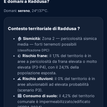
E domani a Raddusa?
Domani:
sereno
, 24°/37°C.
Contesto territoriale di Raddusa
?
🏚️
Sismicità:
Zona 2 — pericolosità sismica
media — forti terremoti possibili
(classificazione DPC)
🪨
Rischio frane:
il 1,1% del territorio è in
aree a pericolosità da frana elevata o molto
elevata (P3-P4), con il 24,1% della
popolazione esposta.
🌊
Rischio alluvioni:
il 0% del territorio è in
aree alluvionabili ad elevata probabilità
(scenario P3).
🏙️
Consumo di suolo:
il 4,2% del territorio
comunale è impermeabilizzato/edificato