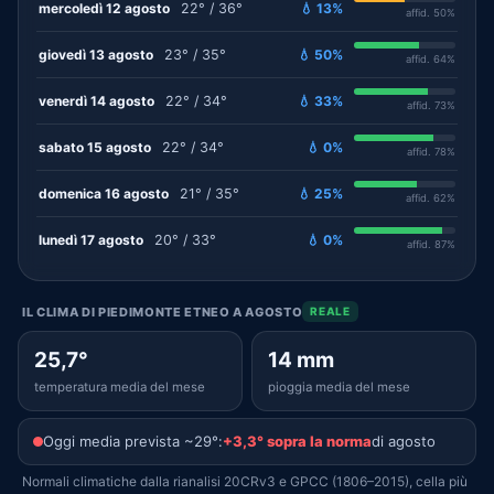
mercoledì 12 agosto
22° / 36°
💧 13%
affid. 50%
giovedì 13 agosto
23° / 35°
💧 50%
affid. 64%
venerdì 14 agosto
22° / 34°
💧 33%
affid. 73%
sabato 15 agosto
22° / 34°
💧 0%
affid. 78%
domenica 16 agosto
21° / 35°
💧 25%
affid. 62%
lunedì 17 agosto
20° / 33°
💧 0%
affid. 87%
IL CLIMA DI PIEDIMONTE ETNEO A AGOSTO
REALE
25,7°
14 mm
temperatura media del mese
pioggia media del mese
Oggi media prevista ~29°:
+3,3° sopra la norma
di agosto
Normali climatiche dalla rianalisi 20CRv3 e GPCC (1806–2015), cella più