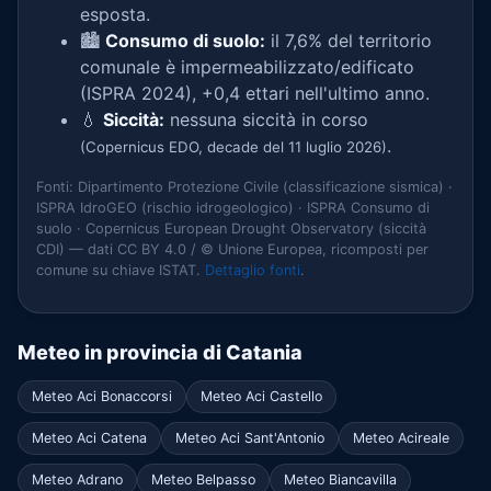
esposta.
🏙️
Consumo di suolo:
il 7,6% del territorio
comunale è impermeabilizzato/edificato
(ISPRA 2024), +0,4 ettari nell'ultimo anno.
💧
Siccità:
nessuna siccità in corso
.
(Copernicus EDO, decade del 11 luglio 2026)
Fonti: Dipartimento Protezione Civile (classificazione sismica) ·
ISPRA IdroGEO (rischio idrogeologico) · ISPRA Consumo di
suolo · Copernicus European Drought Observatory (siccità
CDI) — dati CC BY 4.0 / © Unione Europea, ricomposti per
comune su chiave ISTAT.
Dettaglio fonti
.
Meteo in provincia di Catania
Meteo Aci Bonaccorsi
Meteo Aci Castello
Meteo Aci Catena
Meteo Aci Sant'Antonio
Meteo Acireale
Meteo Adrano
Meteo Belpasso
Meteo Biancavilla