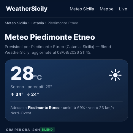
WeatherSicily
Meteo Sicilia
Mappe
Live
Meteo Sicilia
›
Catania
›
Piedimonte Etneo
Meteo Piedimonte Etneo
Previsioni per Piedimonte Etneo (Catania, Sicilia) — Blend
WeatherSicily, aggiornate al 08/08/2026 21:45.
28
☀️
°C
Sereno · percepiti 29°
↑ 34° ↓ 24°
Adesso a
Piedimonte Etneo
· umidità 69% · vento 23 km/h
Nord-Ovest
ORA PER ORA · 24H
BLEND