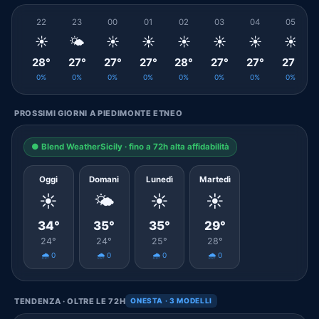
22
23
00
01
02
03
04
05
☀️
🌤️
☀️
☀️
☀️
☀️
☀️
☀️
28°
27°
27°
27°
28°
27°
27°
27°
0%
0%
0%
0%
0%
0%
0%
0%
PROSSIMI GIORNI A PIEDIMONTE ETNEO
● Blend WeatherSicily · fino a 72h alta affidabilità
Oggi
Domani
Lunedì
Martedì
☀️
🌤️
☀️
☀️
34°
35°
35°
29°
24°
24°
25°
28°
🌧️ 0
🌧️ 0
🌧️ 0
🌧️ 0
TENDENZA · OLTRE LE 72H
ONESTA · 3 MODELLI