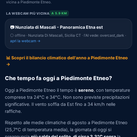
vicina a Piedimonte Etneo.
LA WEBCAM PIÙ VICINA
A 5.9 KM
📷 Nunziata di Mascali - Panoramica Etna est
⚪ offline
· Nunziata Di Mascali, Sicilia CT · l'AI vede: overcast_dark ·
apri la webcam →
📊 Scopri il bilancio climatico dell'anno a Piedimonte Etneo
→
Che tempo fa oggi a Piedimonte Etneo?
Oggi a Piedimonte Etneo il tempo è
sereno
, con temperature
comprese tra 24°C e 34°C. Non sono previste precipitazioni
significative. Il vento soffia da Est fino a 34 km/h nelle
raffiche.
Rispetto alle medie climatiche di agosto a Piedimonte Etneo
(25,7°C di temperatura media), la giornata di oggi si
preannuncia
più calda del solito, di circa 3,3°C sopra
la