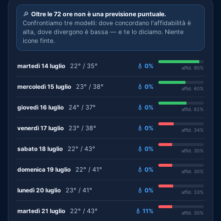
🔎
Oltre le 72 ore non è una previsione puntuale.
Confrontiamo tre modelli: dove concordano l'affidabilità è
alta, dove divergono è bassa — e te lo diciamo. Niente
icone finte.
martedì 14 luglio
22° / 35°
💧 0%
affid. 90%
mercoledì 15 luglio
23° / 38°
💧 0%
affid. 60%
giovedì 16 luglio
24° / 37°
💧 0%
affid. 62%
venerdì 17 luglio
23° / 38°
💧 0%
affid. 34%
sabato 18 luglio
22° / 43°
💧 0%
affid. 30%
domenica 19 luglio
22° / 41°
💧 0%
affid. 30%
lunedì 20 luglio
23° / 41°
💧 0%
affid. 33%
martedì 21 luglio
22° / 43°
💧 11%
affid. 30%