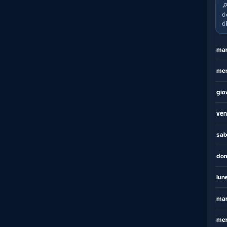

d
d
mar
mer
gio
ven
sab
dom
lun
mar
mer