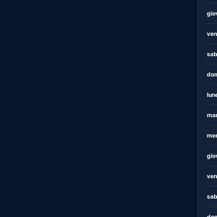
gio
ven
sab
dom
lun
mar
mer
gio
ven
sab
dom