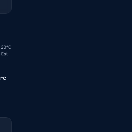
a 23°C
-Est
a
,8°C