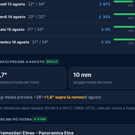
vedì 13 agosto
22° / 34°
💧 67%
affid
erdì 14 agosto
22° / 32°
💧 33%
affid
ato 15 agosto
21° / 33°
💧 0%
affid
enica 16 agosto
21° / 34°
💧 0%
affid
IMA DI PEDARA A AGOSTO
REALE
,7°
10 mm
eratura media del mese
pioggia media del mese
gi media prevista ~28°:
+1,8° sopra la norma
di agosto
i climatiche dalla rianalisi 20CRv3 e GPCC (1806–2015), cella più vicina a Peda
BCAM PIÙ VICINA
A 6 KM
Tremestieri Etneo - Panoramica Etna