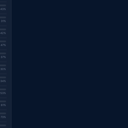
. 43%
. 31%
. 42%
. 47%
. 37%
. 30%
. 34%
. 53%
. 61%
. 73%