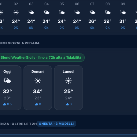
01
02
03
04
05
06
07
08
09
☀️
☀️
🌤️
🌤️
🌤️
🌤️
🌤️
🌤️
🌤️
3°
24°
24°
24°
24°
24°
26°
29°
31°
3
0%
0%
0%
0%
0%
0%
0%
0%
0%
IMI GIORNI A PEDARA
Blend WeatherSicily · fino a 72h alta affidabilità
Oggi
Domani
Lunedì
🌤️
☀️
☀️
32°
34°
25°
23°
23°
24°
🌧️ 0.5
🌧️ 0
🌧️ 0
NZA · OLTRE LE 72H
ONESTA · 3 MODELLI