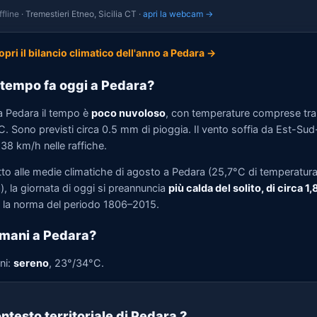
fline
· Tremestieri Etneo, Sicilia CT ·
apri la webcam →
opri il bilancio climatico dell'anno a Pedara →
tempo fa oggi a Pedara?
a Pedara il tempo è
poco nuvoloso
, con temperature comprese tr
C. Sono previsti circa 0.5 mm di pioggia. Il vento soffia da Est-Sud
 38 km/h nelle raffiche.
tto alle medie climatiche di agosto a Pedara (25,7°C di temperatur
, la giornata di oggi si preannuncia
più calda del solito, di circa 1
la norma del periodo 1806–2015.
mani a Pedara?
ni:
sereno
, 23°/34°C.
ntesto territoriale di Pedara
?