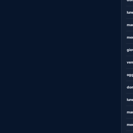
lun
mar
mer
gio
ven
ogg
dom
lun
mar
mer