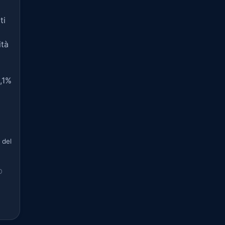
ti
ità
0,1%
 del
O