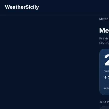
WeatherSicily
Meteo 
Me
Previs
08/08
Ser
↑ 
Ad
ORA P