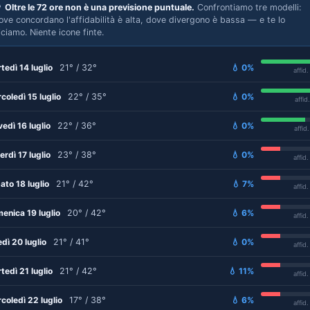

Oltre le 72 ore non è una previsione puntuale.
Confrontiamo tre modelli:
ove concordano l'affidabilità è alta, dove divergono è bassa — e te lo
iciamo. Niente icone finte.
tedì 14 luglio
21° / 32°
💧 0%
affid
coledì 15 luglio
22° / 35°
💧 0%
affid
vedì 16 luglio
22° / 36°
💧 0%
affid
erdì 17 luglio
23° / 38°
💧 0%
affid
ato 18 luglio
21° / 42°
💧 7%
affid
enica 19 luglio
20° / 42°
💧 6%
affid
edì 20 luglio
21° / 41°
💧 0%
affid
tedì 21 luglio
21° / 42°
💧 11%
affid
coledì 22 luglio
17° / 38°
💧 6%
affid