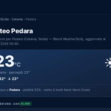
Sicilia
›
Catania
›
Pedara
teo Pedara
ioni per Pedara (Catania, Sicilia) — Blend WeatherSicily, aggiornate al
/2026 00:40.
23
☀
°C
eno · percepiti 23°
32° ↓ 23°
esso a
Pedara
· umidità 52% · vento 4 km/h Nord-Nord-Ovest
ER ORA · 24H
BLEND