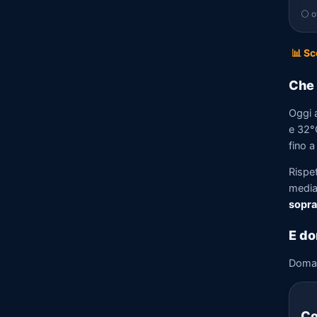
⚪ of
📊 Sc
Che 
Oggi 
e 32°
fino a
Rispe
media)
sopra
E do
Doma
Co