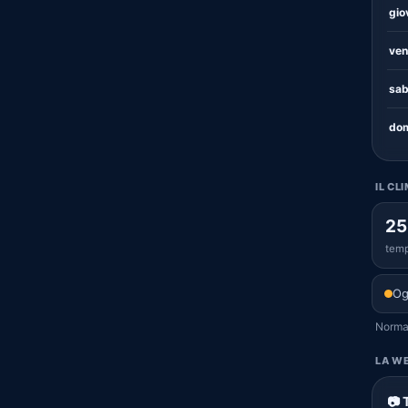
gio
ven
sab
dom
IL CL
25
temp
Og
Normal
LA WE
📷 