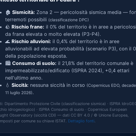
🏚️
Sismicità:
Zona 2 — pericolosità sismica media — for
terremoti possibili
(classificazione DPC)
🪨
Rischio frane:
il 0% del territorio è in aree a pericolos
da frana elevata o molto elevata (P3-P4).
🌊
Rischio alluvioni:
il 0,4% del territorio è in aree
alluvionabili ad elevata probabilità (scenario P3), con il 
della popolazione esposta.
🏙️
Consumo di suolo:
il 21,8% del territorio comunale è
impermeabilizzato/edificato (ISPRA 2024), +0,4 ettari
nell'ultimo anno.
💧
Siccità:
nessuna siccità in corso
(Copernicus EDO, decade
.
11 luglio 2026)
ti: Dipartimento Protezione Civile (classificazione sismica) · ISPRA IdroGE
schio idrogeologico) · ISPRA Consumo di suolo · Copernicus European
ught Observatory (siccità CDI) — dati CC BY 4.0 / © Unione Europea,
omposti per comune su chiave ISTAT.
Dettaglio fonti
.