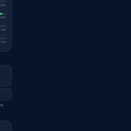
. 69%
. 86%
. 76%
. 76%
ra.