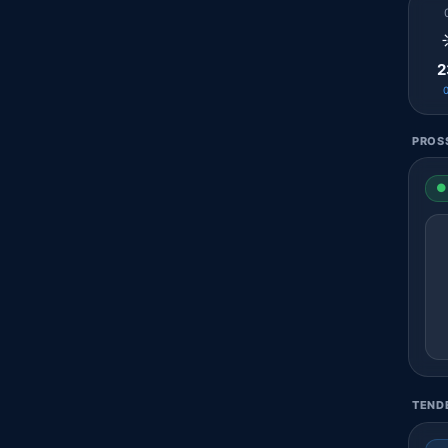
2
PROSS
● 
TENDE