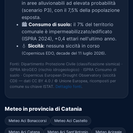
in aree alluvionabili ad elevata probabilità
(scenario P3), con il 7,5% della popolazione
esposta.
🏙️
Consumo di suolo:
il 7% del territorio
comunale è impermeabilizzato/edificato
(ISPRA 2024), +0,4 ettari nell'ultimo anno.
💧
Siccità:
nessuna siccità in corso
.
(Copernicus EDO, decade del 11 luglio 2026)
Fonti: Dipartimento Protezione Civile (classificazione sismica) ·
ISPRA IdroGEO (rischio idrogeologico) · ISPRA Consumo di
suolo · Copernicus European Drought Observatory (siccità
CDI) — dati CC BY 4.0 / © Unione Europea, ricomposti per
comune su chiave ISTAT.
Dettaglio fonti
.
Meteo in provincia di Catania
Meteo Aci Bonaccorsi
Meteo Aci Castello
Meteo Aci Catena
Meteo Aci Sant'Antonio
Meteo Acireale