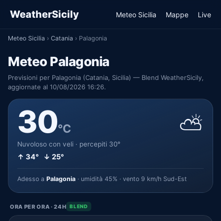
WeatherSicily
Meteo Sicilia
Mappe
Live
Meteo Sicilia
›
Catania
›
Palagonia
Meteo Palagonia
Previsioni per Palagonia (Catania, Sicilia) — Blend WeatherSicily,
aggiornate al 10/08/2026 16:26.
30
⛅
°C
Nuvoloso con veli · percepiti 30°
↑ 34° ↓ 25°
Adesso a
Palagonia
· umidità 45% · vento 9 km/h Sud-Est
ORA PER ORA · 24H
BLEND