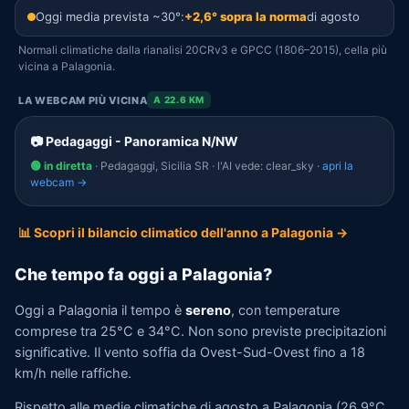
Oggi media prevista ~30°:
+2,6° sopra la norma
di agosto
Normali climatiche dalla rianalisi 20CRv3 e GPCC (1806–2015), cella più
vicina a Palagonia.
LA WEBCAM PIÙ VICINA
A 22.6 KM
📷 Pedagaggi - Panoramica N/NW
🟢 in diretta
· Pedagaggi, Sicilia SR · l'AI vede: clear_sky ·
apri la
webcam →
📊 Scopri il bilancio climatico dell'anno a Palagonia →
Che tempo fa oggi a Palagonia?
Oggi a Palagonia il tempo è
sereno
, con temperature
comprese tra 25°C e 34°C. Non sono previste precipitazioni
significative. Il vento soffia da Ovest-Sud-Ovest fino a 18
km/h nelle raffiche.
Rispetto alle medie climatiche di agosto a Palagonia (26,9°C