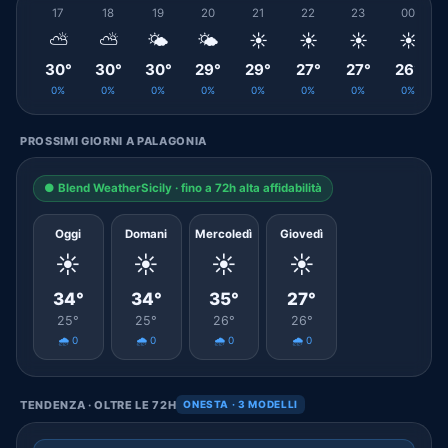
17
18
19
20
21
22
23
00
⛅
⛅
🌤️
🌤️
☀️
☀️
☀️
☀️
30°
30°
30°
29°
29°
27°
27°
26°
0%
0%
0%
0%
0%
0%
0%
0%
PROSSIMI GIORNI A PALAGONIA
● Blend WeatherSicily · fino a 72h alta affidabilità
Oggi
Domani
Mercoledì
Giovedì
☀️
☀️
☀️
☀️
34°
34°
35°
27°
25°
25°
26°
26°
🌧️ 0
🌧️ 0
🌧️ 0
🌧️ 0
TENDENZA · OLTRE LE 72H
ONESTA · 3 MODELLI