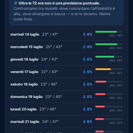
🔎
Oltre le 72 ore non è una previsione puntuale.
Confrontiamo tre modelli: dove concordano l'affidabilità è
alta, dove divergono è bassa — e te lo diciamo. Niente
icone finte.
martedì 14 luglio
23° / 41°
💧 0%
affid. 78%
mercoledì 15 luglio
25° / 43°
💧 0%
affid. 80%
giovedì 16 luglio
24° / 43°
💧 0%
affid. 69%
venerdì 17 luglio
22° / 43°
💧 0%
affid. 56%
sabato 18 luglio
23° / 46°
💧 0%
affid. 39%
domenica 19 luglio
23° / 45°
💧 0%
affid. 36%
lunedì 20 luglio
23° / 46°
💧 0%
affid. 34%
martedì 21 luglio
24° / 47°
💧 6%
affid. 30%