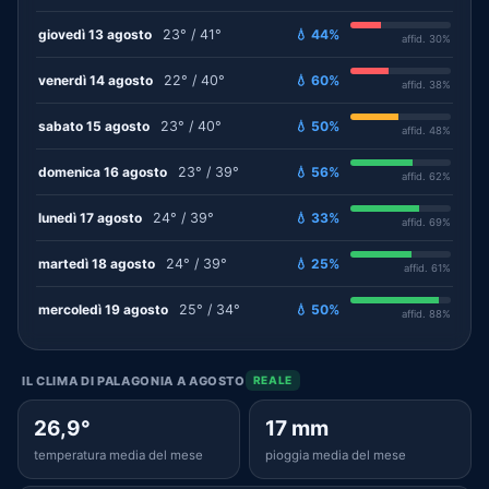
giovedì 13 agosto
23° / 41°
💧 44%
affid. 30%
venerdì 14 agosto
22° / 40°
💧 60%
affid. 38%
sabato 15 agosto
23° / 40°
💧 50%
affid. 48%
domenica 16 agosto
23° / 39°
💧 56%
affid. 62%
lunedì 17 agosto
24° / 39°
💧 33%
affid. 69%
martedì 18 agosto
24° / 39°
💧 25%
affid. 61%
mercoledì 19 agosto
25° / 34°
💧 50%
affid. 88%
IL CLIMA DI PALAGONIA A AGOSTO
REALE
26,9°
17 mm
temperatura media del mese
pioggia media del mese