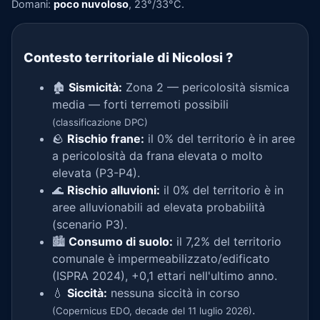
Domani:
poco nuvoloso
, 23°/33°C.
Contesto territoriale di Nicolosi
?
🏚️
Sismicità:
Zona 2 — pericolosità sismica
media — forti terremoti possibili
(classificazione DPC)
🪨
Rischio frane:
il 0% del territorio è in aree
a pericolosità da frana elevata o molto
elevata (P3-P4).
🌊
Rischio alluvioni:
il 0% del territorio è in
aree alluvionabili ad elevata probabilità
(scenario P3).
🏙️
Consumo di suolo:
il 7,2% del territorio
comunale è impermeabilizzato/edificato
(ISPRA 2024), +0,1 ettari nell'ultimo anno.
💧
Siccità:
nessuna siccità in corso
.
(Copernicus EDO, decade del 11 luglio 2026)