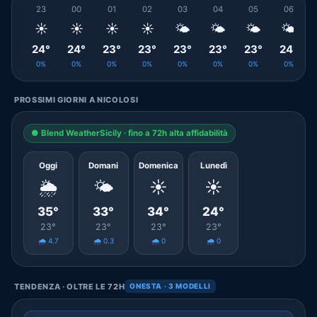
23
00
01
02
03
04
05
06
☀️
☀️
☀️
☀️
🌤️
🌤️
🌤️
🌤️
24°
24°
23°
23°
23°
23°
23°
24°
0%
0%
0%
0%
0%
0%
0%
0%
PROSSIMI GIORNI A NICOLOSI
● Blend WeatherSicily · fino a 72h alta affidabilità
Oggi
Domani
Domenica
Lunedì
🌦️
🌤️
☀️
☀️
35°
33°
34°
24°
23°
23°
23°
23°
🌧️ 4.7
🌧️ 0.3
🌧️ 0
🌧️ 0
TENDENZA · OLTRE LE 72H
ONESTA · 3 MODELLI