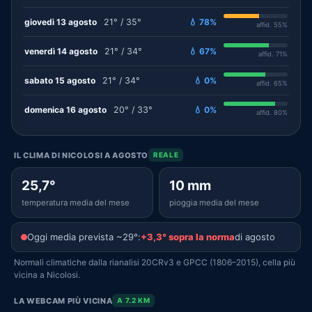
giovedì 13 agosto
21° / 35°
💧 78%
affid. 55%
venerdì 14 agosto
21° / 34°
💧 67%
affid. 71%
sabato 15 agosto
21° / 34°
💧 0%
affid. 65%
domenica 16 agosto
20° / 33°
💧 0%
affid. 80%
IL CLIMA DI NICOLOSI A AGOSTO
REALE
25,7°
10 mm
temperatura media del mese
pioggia media del mese
Oggi media prevista ~29°:
+3,3° sopra la norma
di agosto
Normali climatiche dalla rianalisi 20CRv3 e GPCC (1806–2015), cella più
vicina a Nicolosi.
LA WEBCAM PIÙ VICINA
A 7.2 KM