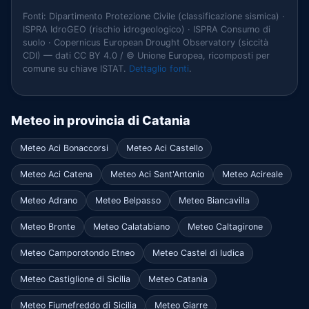
Fonti: Dipartimento Protezione Civile (classificazione sismica) ·
ISPRA IdroGEO (rischio idrogeologico) · ISPRA Consumo di
suolo · Copernicus European Drought Observatory (siccità
CDI) — dati CC BY 4.0 / © Unione Europea, ricomposti per
comune su chiave ISTAT.
Dettaglio fonti
.
Meteo in provincia di Catania
Meteo Aci Bonaccorsi
Meteo Aci Castello
Meteo Aci Catena
Meteo Aci Sant'Antonio
Meteo Acireale
Meteo Adrano
Meteo Belpasso
Meteo Biancavilla
Meteo Bronte
Meteo Calatabiano
Meteo Caltagirone
Meteo Camporotondo Etneo
Meteo Castel di Iudica
Meteo Castiglione di Sicilia
Meteo Catania
Meteo Fiumefreddo di Sicilia
Meteo Giarre