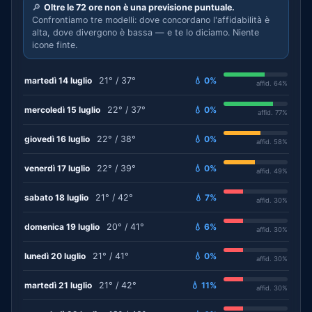
🔎
Oltre le 72 ore non è una previsione puntuale.
Confrontiamo tre modelli: dove concordano l'affidabilità è
alta, dove divergono è bassa — e te lo diciamo. Niente
icone finte.
martedì 14 luglio
21° / 37°
💧 0%
affid. 64%
mercoledì 15 luglio
22° / 37°
💧 0%
affid. 77%
giovedì 16 luglio
22° / 38°
💧 0%
affid. 58%
venerdì 17 luglio
22° / 39°
💧 0%
affid. 49%
sabato 18 luglio
21° / 42°
💧 7%
affid. 30%
domenica 19 luglio
20° / 41°
💧 6%
affid. 30%
lunedì 20 luglio
21° / 41°
💧 0%
affid. 30%
martedì 21 luglio
21° / 42°
💧 11%
affid. 30%