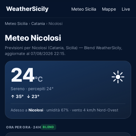
WeatherSicily
Meteo Sicilia
Mappe
Live
Meteo Sicilia
›
Catania
›
Nicolosi
Meteo Nicolosi
Previsioni per Nicolosi (Catania, Sicilia) — Blend WeatherSicily,
aggiornate al 07/08/2026 22:15.
24
☀️
°C
Sereno · percepiti 24°
↑ 35° ↓ 23°
Adesso a
Nicolosi
· umidità 67% · vento 4 km/h Nord-Ovest
ORA PER ORA · 24H
BLEND