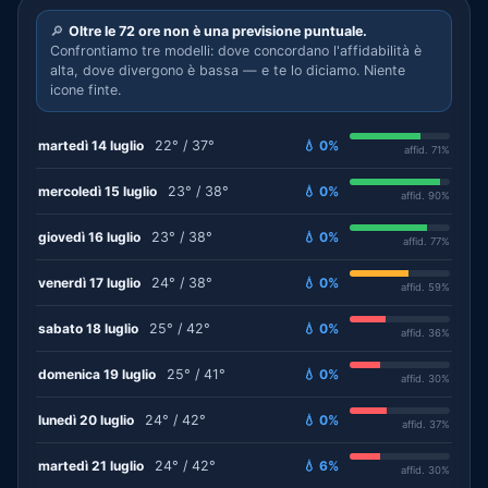
🔎
Oltre le 72 ore non è una previsione puntuale.
Confrontiamo tre modelli: dove concordano l'affidabilità è
alta, dove divergono è bassa — e te lo diciamo. Niente
icone finte.
martedì 14 luglio
22° / 37°
💧 0%
affid. 71%
mercoledì 15 luglio
23° / 38°
💧 0%
affid. 90%
giovedì 16 luglio
23° / 38°
💧 0%
affid. 77%
venerdì 17 luglio
24° / 38°
💧 0%
affid. 59%
sabato 18 luglio
25° / 42°
💧 0%
affid. 36%
domenica 19 luglio
25° / 41°
💧 0%
affid. 30%
lunedì 20 luglio
24° / 42°
💧 0%
affid. 37%
martedì 21 luglio
24° / 42°
💧 6%
affid. 30%