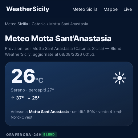
WeatherSicily
Meteo Sicilia
Mappe
Live
Meteo Sicilia
›
Catania
›
Motta Sant'Anastasia
Meteo Motta Sant'Anastasia
Previsioni per Motta Sant'Anastasia (Catania, Sicilia) — Blend
WeatherSicily, aggiornate al 08/08/2026 00:53.
26
☀️
°C
Sereno · percepiti 27°
↑ 37° ↓ 25°
Adesso a
Motta Sant'Anastasia
· umidità 80% · vento 4 km/h
Nord-Ovest
ORA PER ORA · 24H
BLEND