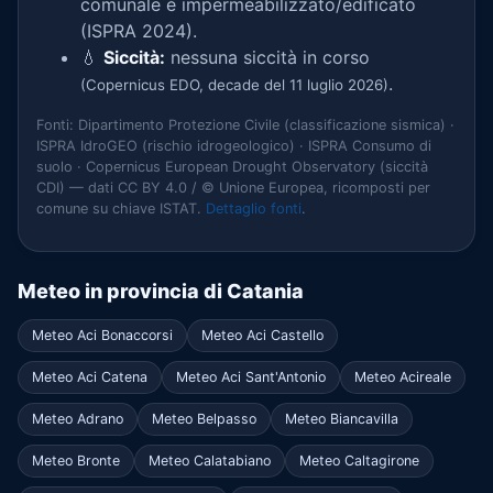
comunale è impermeabilizzato/edificato
(ISPRA 2024).
💧
Siccità:
nessuna siccità in corso
.
(Copernicus EDO, decade del 11 luglio 2026)
Fonti: Dipartimento Protezione Civile (classificazione sismica) ·
ISPRA IdroGEO (rischio idrogeologico) · ISPRA Consumo di
suolo · Copernicus European Drought Observatory (siccità
CDI) — dati CC BY 4.0 / © Unione Europea, ricomposti per
comune su chiave ISTAT.
Dettaglio fonti
.
Meteo in provincia di Catania
Meteo Aci Bonaccorsi
Meteo Aci Castello
Meteo Aci Catena
Meteo Aci Sant'Antonio
Meteo Acireale
Meteo Adrano
Meteo Belpasso
Meteo Biancavilla
Meteo Bronte
Meteo Calatabiano
Meteo Caltagirone