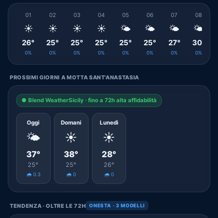
01
02
03
04
05
06
07
08
☀️
☀️
☀️
☀️
🌤️
🌤️
🌤️
🌤️
26°
25°
25°
25°
25°
25°
27°
30°
0%
0%
0%
0%
0%
0%
0%
0%
PROSSIMI GIORNI A MOTTA SANT'ANASTASIA
● Blend WeatherSicily · fino a 72h alta affidabilità
Oggi
Domani
Lunedì
🌤️
☀️
☀️
37°
38°
28°
25°
25°
26°
🌧️ 0.3
🌧️ 0
🌧️ 0
TENDENZA · OLTRE LE 72H
ONESTA · 3 MODELLI