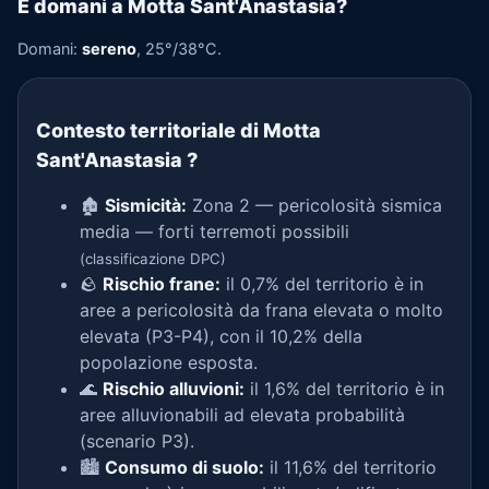
E domani a Motta Sant'Anastasia?
Domani:
sereno
, 25°/38°C.
Contesto territoriale di Motta
Sant'Anastasia
?
🏚️
Sismicità:
Zona 2 — pericolosità sismica
media — forti terremoti possibili
(classificazione DPC)
🪨
Rischio frane:
il 0,7% del territorio è in
aree a pericolosità da frana elevata o molto
elevata (P3-P4), con il 10,2% della
popolazione esposta.
🌊
Rischio alluvioni:
il 1,6% del territorio è in
aree alluvionabili ad elevata probabilità
(scenario P3).
🏙️
Consumo di suolo:
il 11,6% del territorio