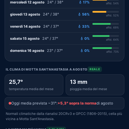
mercoledì 12 agosto
24° / 38°
💧 17%
affid. 54%
giovedì 13 agosto
24° / 38°
💧 56%
affid. 52%
venerdì 14 agosto
24° / 37°
💧 33%
affid. 69%
sabato 15 agosto
24° / 37°
💧 0%
affid. 64%
domenica 16 agosto
23° / 37°
💧 0%
affid. 73%
IL CLIMA DI MOTTA SANT'ANASTASIA A AGOSTO
REALE
25,7°
13 mm
temperatura media del mese
pioggia media del mese
Oggi media prevista ~31°:
+5,3° sopra la norma
di agosto
Normali climatiche dalla rianalisi 20CRv3 e GPCC (1806–2015), cella più
vicina a Motta Sant'Anastasia.