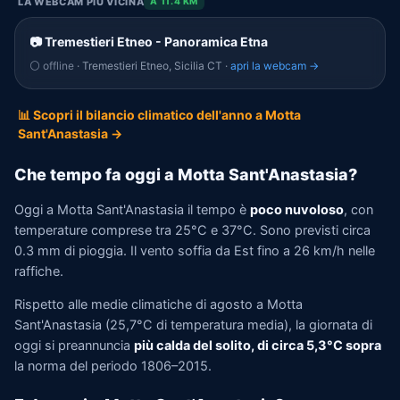
LA WEBCAM PIÙ VICINA
A 11.4 KM
📷 Tremestieri Etneo - Panoramica Etna
⚪ offline
· Tremestieri Etneo, Sicilia CT ·
apri la webcam →
📊 Scopri il bilancio climatico dell'anno a Motta
Sant'Anastasia →
Che tempo fa oggi a Motta Sant'Anastasia?
Oggi a Motta Sant'Anastasia il tempo è
poco nuvoloso
, con
temperature comprese tra 25°C e 37°C. Sono previsti circa
0.3 mm di pioggia. Il vento soffia da Est fino a 26 km/h nelle
raffiche.
Rispetto alle medie climatiche di agosto a Motta
Sant'Anastasia (25,7°C di temperatura media), la giornata di
oggi si preannuncia
più calda del solito, di circa 5,3°C sopra
la norma del periodo 1806–2015.