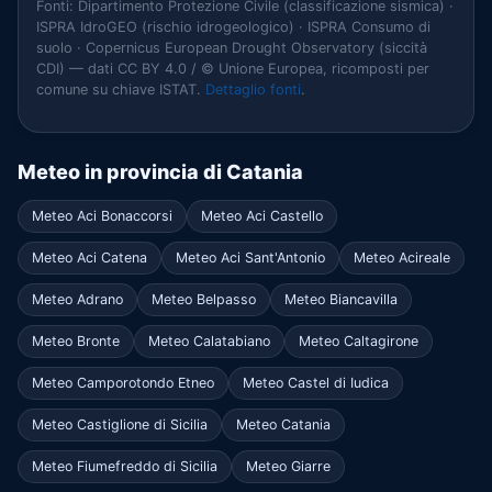
Fonti: Dipartimento Protezione Civile (classificazione sismica) ·
ISPRA IdroGEO (rischio idrogeologico) · ISPRA Consumo di
suolo · Copernicus European Drought Observatory (siccità
CDI) — dati CC BY 4.0 / © Unione Europea, ricomposti per
comune su chiave ISTAT.
Dettaglio fonti
.
Meteo in provincia di Catania
Meteo Aci Bonaccorsi
Meteo Aci Castello
Meteo Aci Catena
Meteo Aci Sant'Antonio
Meteo Acireale
Meteo Adrano
Meteo Belpasso
Meteo Biancavilla
Meteo Bronte
Meteo Calatabiano
Meteo Caltagirone
Meteo Camporotondo Etneo
Meteo Castel di Iudica
Meteo Castiglione di Sicilia
Meteo Catania
Meteo Fiumefreddo di Sicilia
Meteo Giarre