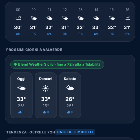
09
10
11
12
13
14
15
16
⛅
🌤️
🌤️
🌤️
🌤️
🌤️
🌤️
⛅
30°
31°
32°
31°
32°
33°
32°
31°
0%
0%
0%
0%
0%
0%
0%
0%
PROSSIMI GIORNI A VALVERDE
● Blend WeatherSicily · fino a 72h alta affidabilità
Oggi
Domani
Sabato
🌤️
☀️
🌤️
33°
33°
26°
26°
25°
25°
🌧️ 0
🌧️ 0
🌧️ 0
TENDENZA · OLTRE LE 72H
ONESTA · 3 MODELLI