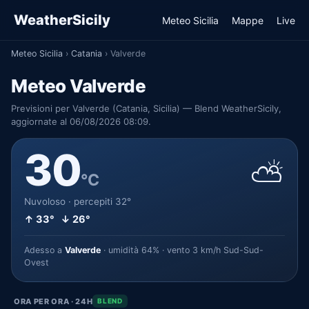
WeatherSicily
Meteo Sicilia
Mappe
Live
Meteo Sicilia
›
Catania
›
Valverde
Meteo Valverde
Previsioni per Valverde (Catania, Sicilia) — Blend WeatherSicily,
aggiornate al 06/08/2026 08:09.
30
⛅
°C
Nuvoloso · percepiti 32°
↑ 33° ↓ 26°
Adesso a
Valverde
· umidità 64% · vento 3 km/h Sud-Sud-
Ovest
ORA PER ORA · 24H
BLEND