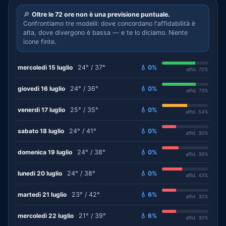
🔎
Oltre le 72 ore non è una previsione puntuale.
Confrontiamo tre modelli: dove concordano l'affidabilità è
alta, dove divergono è bassa — e te lo diciamo. Niente
icone finte.
mercoledì 15 luglio
24° / 37°
💧 0%
affid. 72%
giovedì 16 luglio
24° / 36°
💧 0%
affid. 73%
venerdì 17 luglio
25° / 35°
💧 0%
affid. 54%
sabato 18 luglio
24° / 41°
💧 0%
affid. 30%
domenica 19 luglio
24° / 38°
💧 0%
affid. 36%
lunedì 20 luglio
24° / 38°
💧 0%
affid. 43%
martedì 21 luglio
23° / 42°
💧 6%
affid. 30%
mercoledì 22 luglio
21° / 39°
💧 6%
affid. 30%