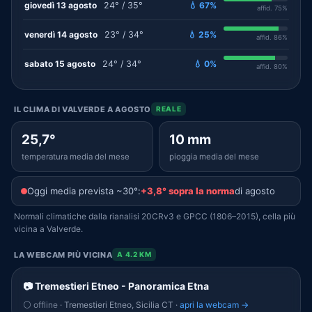
giovedì 13 agosto
24° / 35°
💧 67%
affid. 75%
venerdì 14 agosto
23° / 34°
💧 25%
affid. 86%
sabato 15 agosto
24° / 34°
💧 0%
affid. 80%
IL CLIMA DI VALVERDE A AGOSTO
REALE
25,7°
10 mm
temperatura media del mese
pioggia media del mese
Oggi media prevista ~30°:
+3,8° sopra la norma
di agosto
Normali climatiche dalla rianalisi 20CRv3 e GPCC (1806–2015), cella più
vicina a Valverde.
LA WEBCAM PIÙ VICINA
A 4.2 KM
📷 Tremestieri Etneo - Panoramica Etna
⚪ offline
· Tremestieri Etneo, Sicilia CT ·
apri la webcam →