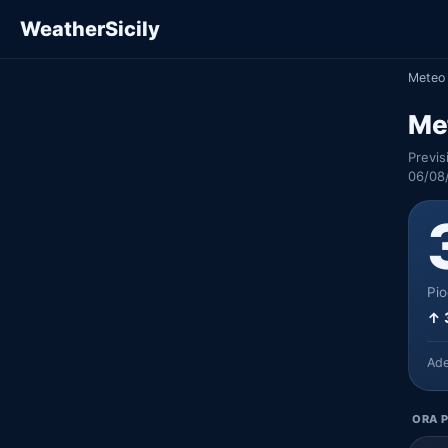
WeatherSicily
Meteo 
Me
Previs
06/08
Pio
↑ 
Ad
ORA P