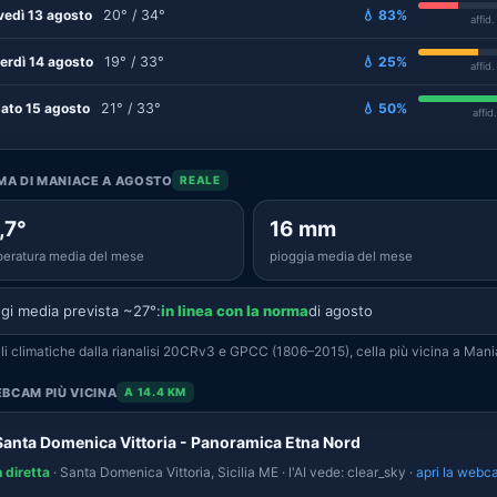
vedì 13 agosto
20° / 34°
💧 83%
affid
erdì 14 agosto
19° / 33°
💧 25%
affid
ato 15 agosto
21° / 33°
💧 50%
affid
IMA DI MANIACE A AGOSTO
REALE
,7°
16 mm
eratura media del mese
pioggia media del mese
gi media prevista ~27°:
in linea con la norma
di agosto
i climatiche dalla rianalisi 20CRv3 e GPCC (1806–2015), cella più vicina a Mani
BCAM PIÙ VICINA
A 14.4 KM
Santa Domenica Vittoria - Panoramica Etna Nord
n diretta
· Santa Domenica Vittoria, Sicilia ME · l'AI vede: clear_sky ·
apri la webc