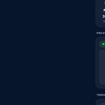

3
5
PROSS
● 
TENDE