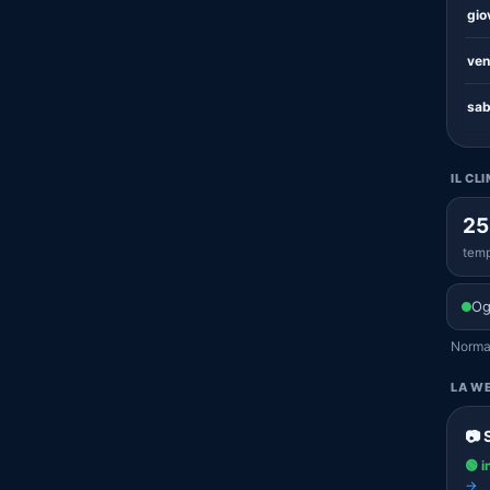
gio
ven
sab
IL CL
25
temp
Og
Normal
LA WE
📷 
🟢 i
→