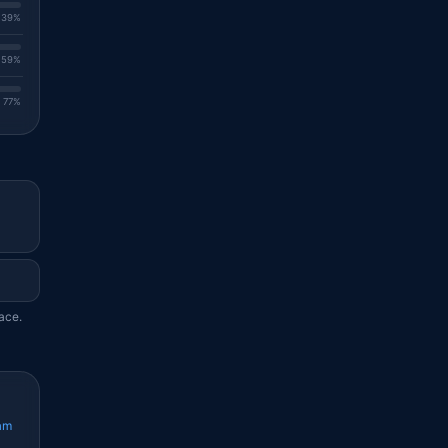
. 39%
. 59%
. 77%
ace.
am