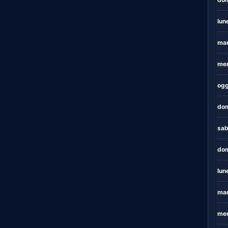
lun
mar
mer
ogg
dom
sab
dom
lun
mar
mer