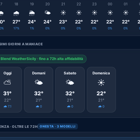
17
18
19
20
21
22
23
00
01
️
🌧️
🌦️
🌤️
☀️
☀️
☀️
☀️
☀️
0°
27°
24°
24°
23°
22°
22°
22°
22°
2
0%
17%
1%
0%
0%
0%
0%
0%
0%
IMI GIORNI A MANIACE
Blend WeatherSicily · fino a 72h alta affidabilità
Oggi
Domani
Sabato
Domenica
⛅
🌤️
🌤️
☀️
31°
32°
32°
22°
22°
21°
21°
21°
🌧️ 7.1
🌧️ 0
🌧️ 0
🌧️ 0
NZA · OLTRE LE 72H
ONESTA · 3 MODELLI