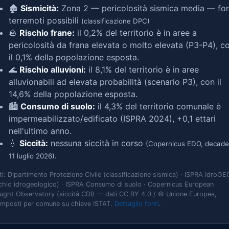
🏚️
Sismicità:
Zona 2 — pericolosità sismica media — for
terremoti possibili
(classificazione DPC)
🪨
Rischio frane:
il 0,2% del territorio è in aree a
pericolosità da frana elevata o molto elevata (P3-P4), c
il 0,1% della popolazione esposta.
🌊
Rischio alluvioni:
il 8,1% del territorio è in aree
alluvionabili ad elevata probabilità (scenario P3), con il
14,6% della popolazione esposta.
🏙️
Consumo di suolo:
il 4,3% del territorio comunale è
impermeabilizzato/edificato (ISPRA 2024), +0,1 ettari
nell'ultimo anno.
💧
Siccità:
nessuna siccità in corso
(Copernicus EDO, decade
.
11 luglio 2026)
ti: Dipartimento Protezione Civile (classificazione sismica) · ISPRA IdroGE
schio idrogeologico) · ISPRA Consumo di suolo · Copernicus European
ught Observatory (siccità CDI) — dati CC BY 4.0 / © Unione Europea,
omposti per comune su chiave ISTAT.
Dettaglio fonti
.