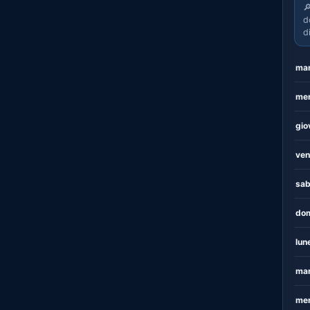

d
d
mar
mer
gio
ven
sab
dom
lun
mar
mer