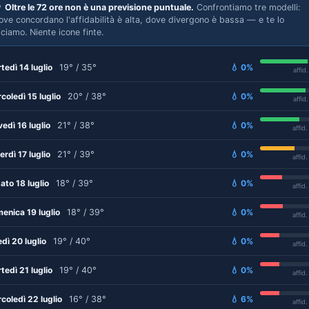

Oltre le 72 ore non è una previsione puntuale.
Confrontiamo tre modelli:
ove concordano l'affidabilità è alta, dove divergono è bassa — e te lo
iciamo. Niente icone finte.
tedì 14 luglio
19° / 35°
💧 0%
affid
coledì 15 luglio
20° / 38°
💧 0%
affid
vedì 16 luglio
21° / 38°
💧 0%
affid
erdì 17 luglio
21° / 39°
💧 0%
affid
ato 18 luglio
18° / 39°
💧 0%
affid
enica 19 luglio
18° / 39°
💧 0%
affid
edì 20 luglio
19° / 40°
💧 0%
affid
tedì 21 luglio
19° / 40°
💧 0%
affid
coledì 22 luglio
16° / 38°
💧 6%
affid