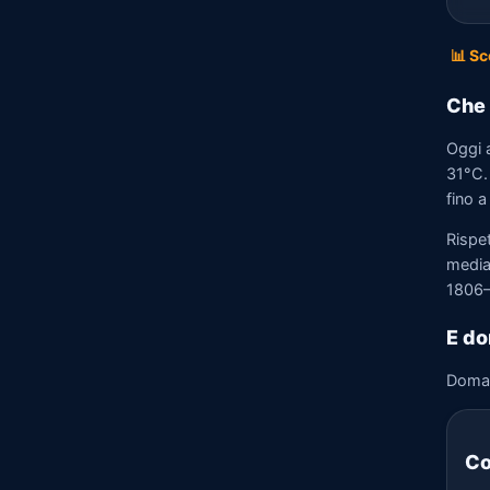
📊 Sc
Che 
Oggi 
31°C.
fino a
Rispe
media)
1806–
E do
Doma
Co