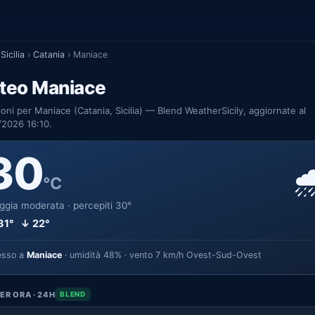
Sicilia
›
Catania
›
Maniace
teo Maniace
ioni per Maniace (Catania, Sicilia) — Blend WeatherSicily, aggiornate al
/2026 16:10.
30

°C
ggia moderata · percepiti 30°
31° ↓ 22°
esso a
Maniace
· umidità 48% · vento 7 km/h Ovest-Sud-Ovest
ER ORA · 24H
BLEND