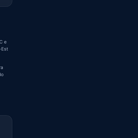
C e
-Est
ra
do