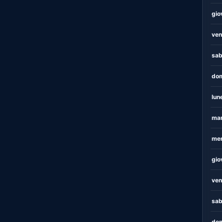
gio
ven
sab
dom
lun
mar
mer
gio
ven
sab
dom