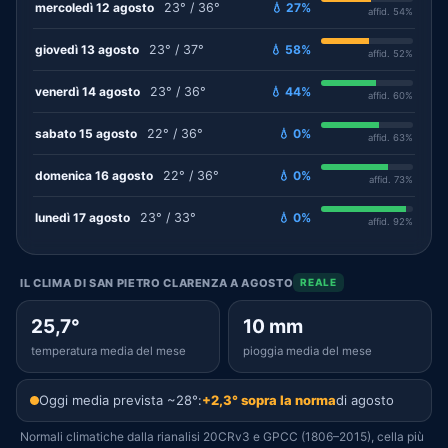
mercoledì 12 agosto
23° / 36°
💧 27%
affid. 54%
giovedì 13 agosto
23° / 37°
💧 58%
affid. 52%
venerdì 14 agosto
23° / 36°
💧 44%
affid. 60%
sabato 15 agosto
22° / 36°
💧 0%
affid. 63%
domenica 16 agosto
22° / 36°
💧 0%
affid. 73%
lunedì 17 agosto
23° / 33°
💧 0%
affid. 92%
IL CLIMA DI SAN PIETRO CLARENZA A AGOSTO
REALE
25,7°
10 mm
temperatura media del mese
pioggia media del mese
Oggi media prevista ~28°:
+2,3° sopra la norma
di agosto
Normali climatiche dalla rianalisi 20CRv3 e GPCC (1806–2015), cella più