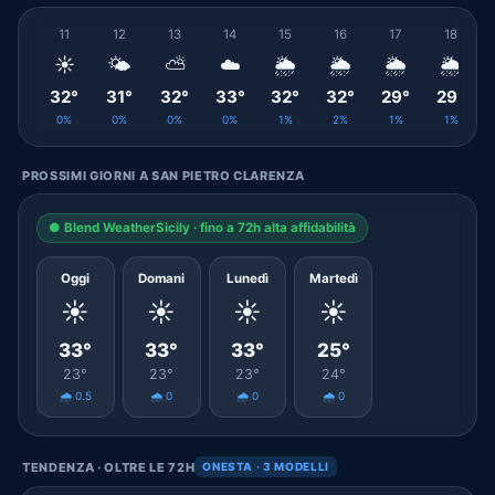
11
12
13
14
15
16
17
18
☀️
🌤️
⛅
☁️
🌦️
🌦️
🌦️
🌦️
32°
31°
32°
33°
32°
32°
29°
29°
0%
0%
0%
0%
1%
2%
1%
1%
PROSSIMI GIORNI A SAN PIETRO CLARENZA
● Blend WeatherSicily · fino a 72h alta affidabilità
Oggi
Domani
Lunedì
Martedì
☀️
☀️
☀️
☀️
33°
33°
33°
25°
23°
23°
23°
24°
🌧️ 0.5
🌧️ 0
🌧️ 0
🌧️ 0
TENDENZA · OLTRE LE 72H
ONESTA · 3 MODELLI