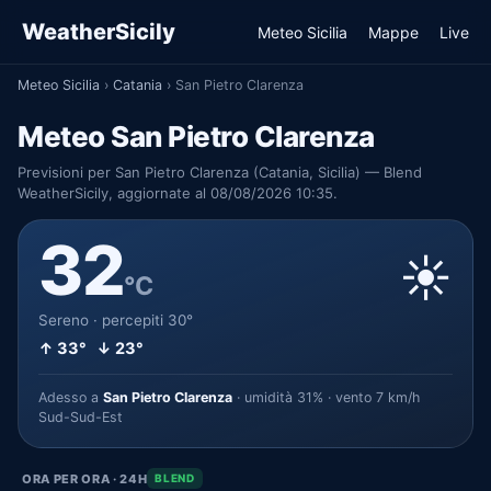
WeatherSicily
Meteo Sicilia
Mappe
Live
Meteo Sicilia
›
Catania
›
San Pietro Clarenza
Meteo San Pietro Clarenza
Previsioni per San Pietro Clarenza (Catania, Sicilia) — Blend
WeatherSicily, aggiornate al 08/08/2026 10:35.
32
☀️
°C
Sereno · percepiti 30°
↑ 33° ↓ 23°
Adesso a
San Pietro Clarenza
· umidità 31% · vento 7 km/h
Sud-Sud-Est
ORA PER ORA · 24H
BLEND