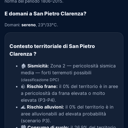
norma del periodo 1806–2015.
E domani a San Pietro Clarenza?
Domani:
sereno
, 23°/33°C.
Contesto territoriale di San Pietro
Clarenza
?
🏚️
Sismicità:
Zona 2 — pericolosità sismica
media — forti terremoti possibili
(classificazione DPC)
🪨
Rischio frane:
il 0% del territorio è in aree
a pericolosità da frana elevata o molto
elevata (P3-P4).
🌊
Rischio alluvioni:
il 0% del territorio è in
aree alluvionabili ad elevata probabilità
(scenario P3).
🏙️
Consumo di suolo:
il 26,9% del territorio