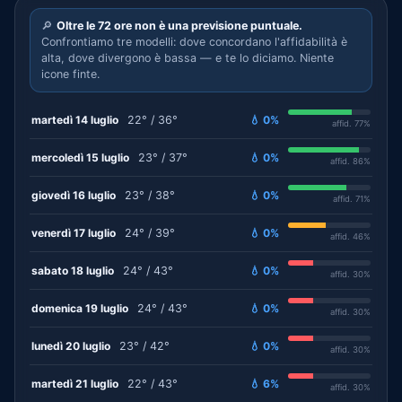
🔎
Oltre le 72 ore non è una previsione puntuale.
Confrontiamo tre modelli: dove concordano l'affidabilità è
alta, dove divergono è bassa — e te lo diciamo. Niente
icone finte.
martedì 14 luglio
22° / 36°
💧 0%
affid. 77%
mercoledì 15 luglio
23° / 37°
💧 0%
affid. 86%
giovedì 16 luglio
23° / 38°
💧 0%
affid. 71%
venerdì 17 luglio
24° / 39°
💧 0%
affid. 46%
sabato 18 luglio
24° / 43°
💧 0%
affid. 30%
domenica 19 luglio
24° / 43°
💧 0%
affid. 30%
lunedì 20 luglio
23° / 42°
💧 0%
affid. 30%
martedì 21 luglio
22° / 43°
💧 6%
affid. 30%