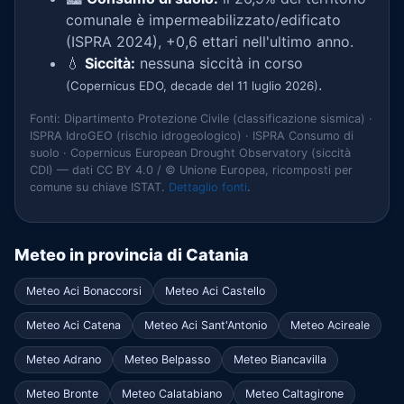
comunale è impermeabilizzato/edificato
(ISPRA 2024), +0,6 ettari nell'ultimo anno.
💧
Siccità:
nessuna siccità in corso
.
(Copernicus EDO, decade del 11 luglio 2026)
Fonti: Dipartimento Protezione Civile (classificazione sismica) ·
ISPRA IdroGEO (rischio idrogeologico) · ISPRA Consumo di
suolo · Copernicus European Drought Observatory (siccità
CDI) — dati CC BY 4.0 / © Unione Europea, ricomposti per
comune su chiave ISTAT.
Dettaglio fonti
.
Meteo in provincia di Catania
Meteo Aci Bonaccorsi
Meteo Aci Castello
Meteo Aci Catena
Meteo Aci Sant'Antonio
Meteo Acireale
Meteo Adrano
Meteo Belpasso
Meteo Biancavilla
Meteo Bronte
Meteo Calatabiano
Meteo Caltagirone