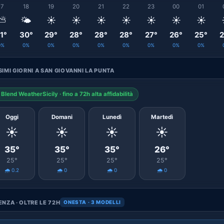
17
18
19
20
21
22
23
00
01
⛅
🌤️
☀️
☀️
☀️
☀️
☀️
☀️
☀️
1°
30°
29°
28°
28°
28°
27°
26°
25°
2
0%
0%
0%
0%
0%
0%
0%
0%
0%
IMI GIORNI A SAN GIOVANNI LA PUNTA
Blend WeatherSicily · fino a 72h alta affidabilità
Oggi
Domani
Lunedì
Martedì
☀️
☀️
☀️
☀️
35°
35°
35°
26°
25°
25°
25°
25°
🌧️ 0.2
🌧️ 0
🌧️ 0
🌧️ 0
NZA · OLTRE LE 72H
ONESTA · 3 MODELLI