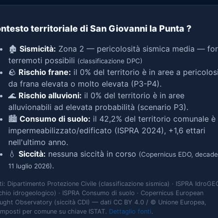
ntesto territoriale di San Giovanni la Punta
?
🏚️
Sismicità:
Zona 2 — pericolosità sismica media — for
terremoti possibili
(classificazione DPC)
🪨
Rischio frane:
il 0% del territorio è in aree a pericolos
da frana elevata o molto elevata (P3-P4).
🌊
Rischio alluvioni:
il 0% del territorio è in aree
alluvionabili ad elevata probabilità (scenario P3).
🏙️
Consumo di suolo:
il 42,2% del territorio comunale è
impermeabilizzato/edificato (ISPRA 2024), +1,6 ettari
nell'ultimo anno.
💧
Siccità:
nessuna siccità in corso
(Copernicus EDO, decade
.
11 luglio 2026)
ti: Dipartimento Protezione Civile (classificazione sismica) · ISPRA IdroGE
schio idrogeologico) · ISPRA Consumo di suolo · Copernicus European
ught Observatory (siccità CDI) — dati CC BY 4.0 / © Unione Europea,
omposti per comune su chiave ISTAT.
Dettaglio fonti
.