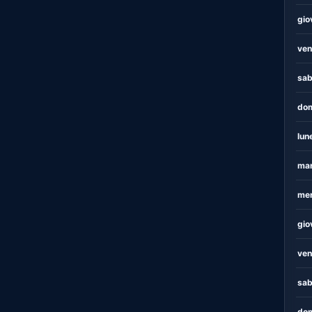
gio
ven
sab
dom
lun
mar
mer
gio
ven
sab
dom