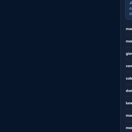

d
d
mar
mer
gio
ven
sab
dom
lun
mar
mer