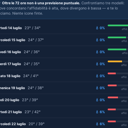

Oltre le 72 ore non è una previsione puntuale.
Confrontiamo tre modelli:
ove concordano l'affidabilità è alta, dove divergono è bassa — e te lo
iciamo. Niente icone finte.
tedì 14 luglio
23° / 34°
💧 0%
affid
coledì 15 luglio
24° / 37°
💧 0%
affid
vedì 16 luglio
24° / 36°
💧 0%
affid
erdì 17 luglio
24° / 35°
💧 0%
affid
ato 18 luglio
24° / 41°
💧 0%
affid
enica 19 luglio
24° / 38°
💧 0%
affid
edì 20 luglio
23° / 39°
💧 0%
affid
tedì 21 luglio
23° / 42°
💧 6%
affid
coledì 22 luglio
20° / 39°
💧 6%
affid