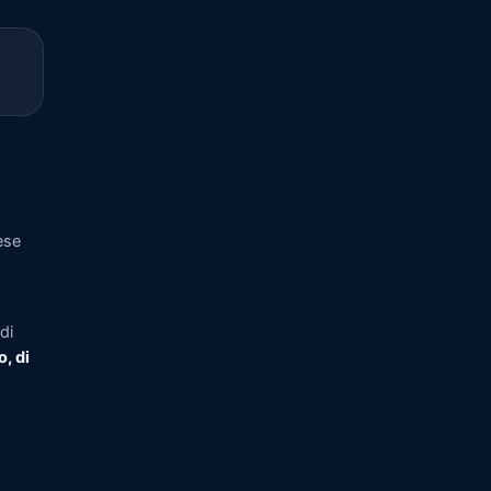
ese
di
o, di