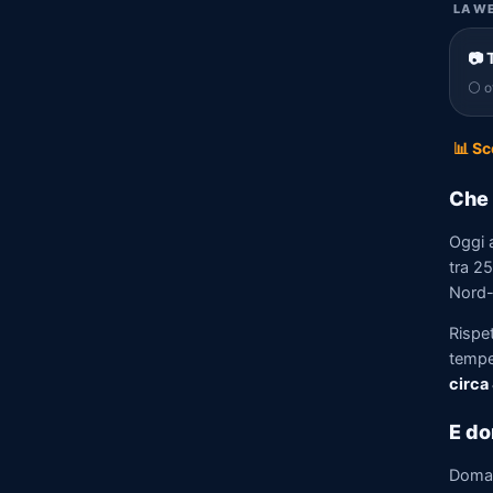
LA WE
📷 
⚪ of
📊 Sc
Che 
Oggi 
tra 25
Nord-
Rispet
tempe
circa
E do
Doma