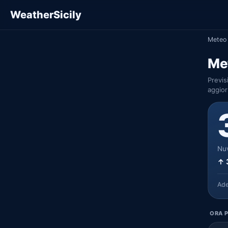
WeatherSicily
Meteo 
Met
Previs
aggior
Nuv
↑ 
Ad
ORA P