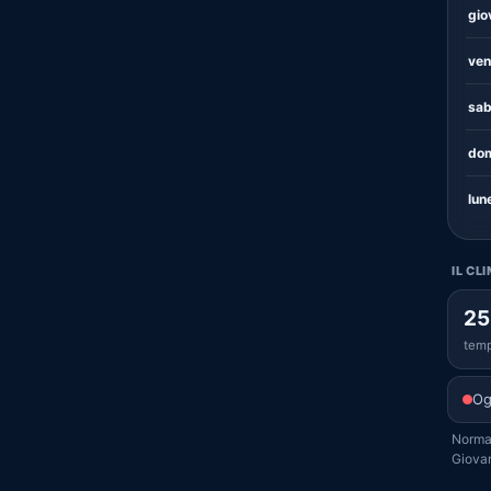
gio
ven
sab
dom
lun
IL CL
25
temp
Og
Normal
Giovan