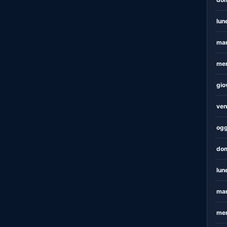
lun
mar
mer
gio
ven
ogg
dom
lun
mar
mer