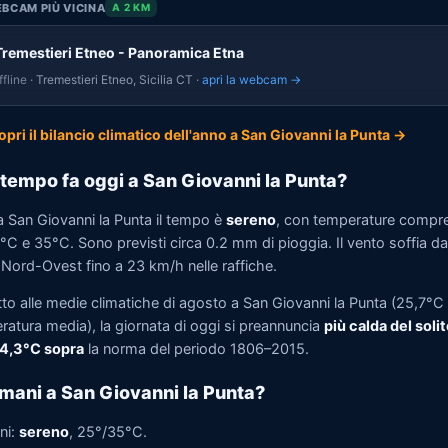
BCAM PIÙ VICINA
A 2 KM
Tremestieri Etneo - Panoramica Etna
fline
· Tremestieri Etneo, Sicilia CT ·
apri la webcam →
opri il bilancio climatico dell'anno a San Giovanni la Punta →
tempo fa oggi a San Giovanni la Punta?
a San Giovanni la Punta il tempo è
sereno
, con temperature compr
°C e 35°C. Sono previsti circa 0.2 mm di pioggia. Il vento soffia da
Nord-Ovest fino a 23 km/h nelle raffiche.
to alle medie climatiche di agosto a San Giovanni la Punta (25,7°C 
ratura media), la giornata di oggi si preannuncia
più calda del solit
 4,3°C sopra
la norma del periodo 1806–2015.
mani a San Giovanni la Punta?
ni:
sereno
, 25°/35°C.