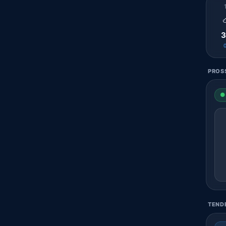
3
PROSS
● 
TENDE