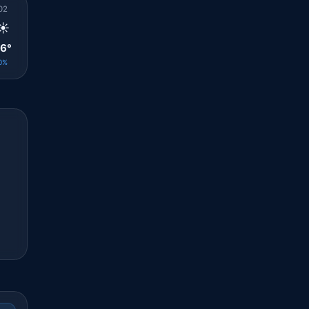
02
03
04
05
06
07
08
09
10
☀️
☀️
☀️
☀️
☀️
☀️
🌤️
☀️
☀️
6°
26°
25°
25°
25°
27°
30°
31°
33°
0%
0%
0%
0%
0%
0%
0%
0%
0%