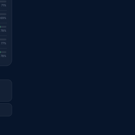
. 71%
. 69%
. 78%
. 77%
. 78%