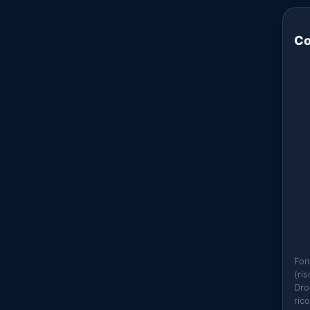
Co
Fon
(ri
Dro
ric