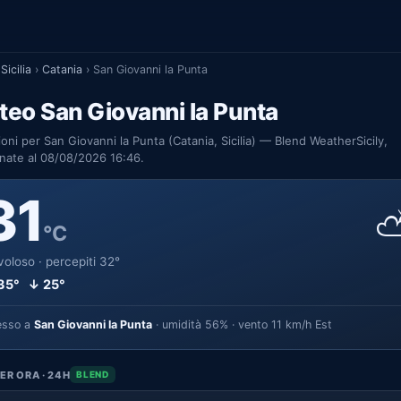
Sicilia
›
Catania
›
San Giovanni la Punta
eo San Giovanni la Punta
ioni per San Giovanni la Punta (Catania, Sicilia) — Blend WeatherSicily,
nate al 08/08/2026 16:46.
31
°C
oloso · percepiti 32°
35° ↓ 25°
esso a
San Giovanni la Punta
· umidità 56% · vento 11 km/h Est
ER ORA · 24H
BLEND