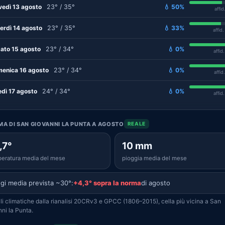
vedì 13 agosto
23° / 35°
💧 50%
affid
erdì 14 agosto
23° / 35°
💧 33%
affid
ato 15 agosto
23° / 34°
💧 0%
affid
enica 16 agosto
23° / 34°
💧 0%
affid
edì 17 agosto
24° / 34°
💧 0%
affid
IMA DI SAN GIOVANNI LA PUNTA A AGOSTO
REALE
,7°
10 mm
eratura media del mese
pioggia media del mese
gi media prevista ~30°:
+4,3° sopra la norma
di agosto
i climatiche dalla rianalisi 20CRv3 e GPCC (1806–2015), cella più vicina a San
ni la Punta.