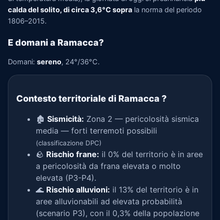
calda del solito, di circa 3,6°C sopra
la norma del periodo
1806–2015.
E domani a Ramacca?
Domani:
sereno
, 24°/36°C.
Contesto territoriale di Ramacca
?
🏚️
Sismicità:
Zona 2 — pericolosità sismica
media — forti terremoti possibili
(classificazione DPC)
🪨
Rischio frane:
il 0% del territorio è in aree
a pericolosità da frana elevata o molto
elevata (P3-P4).
🌊
Rischio alluvioni:
il 13% del territorio è in
aree alluvionabili ad elevata probabilità
(scenario P3), con il 0,3% della popolazione