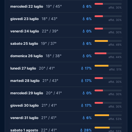
mercoledì 22 luglio
19° / 45°
💧 6%
affid. 30%
giovedì 23 luglio
18° / 43°
💧 6%
affid. 30%
venerdì 24 luglio
22° / 39°
💧 0%
affid. 30%
sabato 25 luglio
19° / 37°
💧 6%
affid. 49%
domenica 26 luglio
18° / 38°
💧 0%
affid. 44%
lunedì 27 luglio
20° / 41°
💧 17%
affid. 51%
martedì 28 luglio
21° / 43°
💧 17%
affid. 30%
mercoledì 29 luglio
20° / 41°
💧 0%
affid. 30%
giovedì 30 luglio
21° / 41°
💧 17%
affid. 30%
venerdì 31 luglio
21° / 41°
💧 6%
affid. 53%
sabato 1 agosto
22° / 41°
💧 28%
affid. 55%