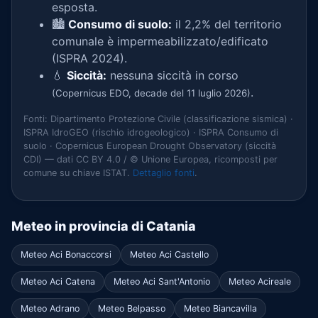
esposta.
🏙️
Consumo di suolo:
il 2,2% del territorio
comunale è impermeabilizzato/edificato
(ISPRA 2024).
💧
Siccità:
nessuna siccità in corso
.
(Copernicus EDO, decade del 11 luglio 2026)
Fonti: Dipartimento Protezione Civile (classificazione sismica) ·
ISPRA IdroGEO (rischio idrogeologico) · ISPRA Consumo di
suolo · Copernicus European Drought Observatory (siccità
CDI) — dati CC BY 4.0 / © Unione Europea, ricomposti per
comune su chiave ISTAT.
Dettaglio fonti
.
Meteo in provincia di Catania
Meteo Aci Bonaccorsi
Meteo Aci Castello
Meteo Aci Catena
Meteo Aci Sant'Antonio
Meteo Acireale
Meteo Adrano
Meteo Belpasso
Meteo Biancavilla