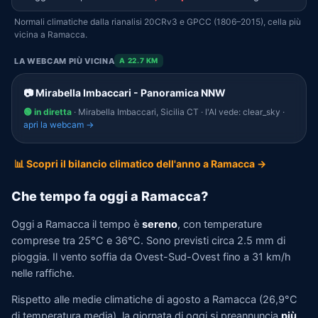
Normali climatiche dalla rianalisi 20CRv3 e GPCC (1806–2015), cella più
vicina a Ramacca.
LA WEBCAM PIÙ VICINA
A 22.7 KM
📷 Mirabella Imbaccari - Panoramica NNW
🟢 in diretta
· Mirabella Imbaccari, Sicilia CT · l'AI vede: clear_sky ·
apri la webcam →
📊 Scopri il bilancio climatico dell'anno a Ramacca →
Che tempo fa oggi a Ramacca?
Oggi a Ramacca il tempo è
sereno
, con temperature
comprese tra 25°C e 36°C. Sono previsti circa 2.5 mm di
pioggia. Il vento soffia da Ovest-Sud-Ovest fino a 31 km/h
nelle raffiche.
Rispetto alle medie climatiche di agosto a Ramacca (26,9°C
di temperatura media), la giornata di oggi si preannuncia
più