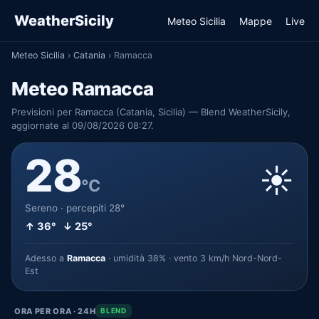
WeatherSicily
Meteo Sicilia
Mappe
Live
Meteo Sicilia
›
Catania
›
Ramacca
Meteo Ramacca
Previsioni per Ramacca (Catania, Sicilia) — Blend WeatherSicily,
aggiornate al 09/08/2026 08:27.
28
☀️
°C
Sereno · percepiti 28°
↑ 36° ↓ 25°
Adesso a
Ramacca
· umidità 38% · vento 3 km/h Nord-Nord-
Est
ORA PER ORA · 24H
BLEND