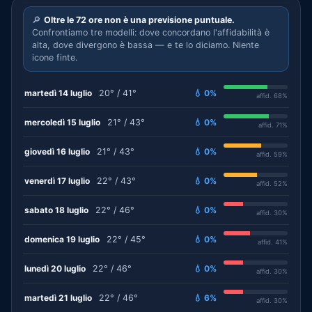
🔎
Oltre le 72 ore non è una previsione puntuale.
Confrontiamo tre modelli: dove concordano l'affidabilità è
alta, dove divergono è bassa — e te lo diciamo. Niente
icone finte.
martedì 14 luglio
20° / 41°
💧 0%
affid. 68%
mercoledì 15 luglio
21° / 43°
💧 0%
affid. 71%
giovedì 16 luglio
21° / 43°
💧 0%
affid. 59%
venerdì 17 luglio
22° / 43°
💧 0%
affid. 52%
sabato 18 luglio
22° / 46°
💧 0%
affid. 30%
domenica 19 luglio
22° / 45°
💧 0%
affid. 41%
lunedì 20 luglio
22° / 46°
💧 0%
affid. 30%
martedì 21 luglio
22° / 46°
💧 6%
affid. 30%