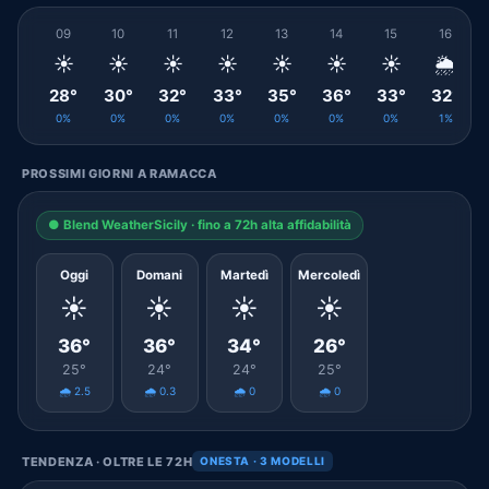
09
10
11
12
13
14
15
16
☀️
☀️
☀️
☀️
☀️
☀️
☀️
🌦️
28°
30°
32°
33°
35°
36°
33°
32°
0%
0%
0%
0%
0%
0%
0%
1%
PROSSIMI GIORNI A RAMACCA
● Blend WeatherSicily · fino a 72h alta affidabilità
Oggi
Domani
Martedì
Mercoledì
☀️
☀️
☀️
☀️
36°
36°
34°
26°
25°
24°
24°
25°
🌧️ 2.5
🌧️ 0.3
🌧️ 0
🌧️ 0
TENDENZA · OLTRE LE 72H
ONESTA · 3 MODELLI