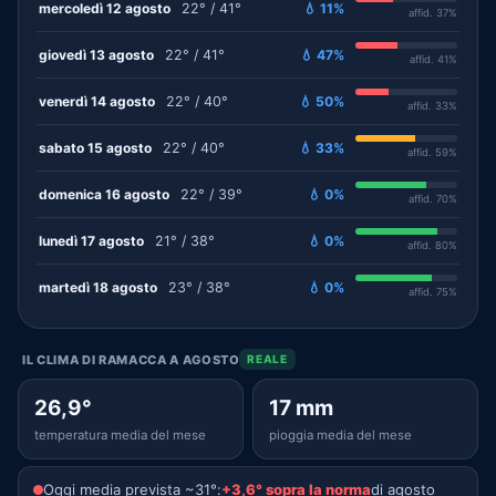
mercoledì 12 agosto
22° / 41°
💧 11%
affid. 37%
giovedì 13 agosto
22° / 41°
💧 47%
affid. 41%
venerdì 14 agosto
22° / 40°
💧 50%
affid. 33%
sabato 15 agosto
22° / 40°
💧 33%
affid. 59%
domenica 16 agosto
22° / 39°
💧 0%
affid. 70%
lunedì 17 agosto
21° / 38°
💧 0%
affid. 80%
martedì 18 agosto
23° / 38°
💧 0%
affid. 75%
IL CLIMA DI RAMACCA A AGOSTO
REALE
26,9°
17 mm
temperatura media del mese
pioggia media del mese
Oggi media prevista ~31°:
+3,6° sopra la norma
di agosto