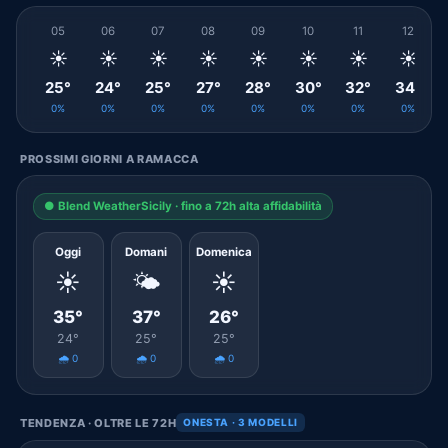
05
06
07
08
09
10
11
12
☀️
☀️
☀️
☀️
☀️
☀️
☀️
☀️
25°
24°
25°
27°
28°
30°
32°
34°
0%
0%
0%
0%
0%
0%
0%
0%
PROSSIMI GIORNI A RAMACCA
● Blend WeatherSicily · fino a 72h alta affidabilità
Oggi
Domani
Domenica
☀️
🌤️
☀️
35°
37°
26°
24°
25°
25°
🌧️ 0
🌧️ 0
🌧️ 0
TENDENZA · OLTRE LE 72H
ONESTA · 3 MODELLI