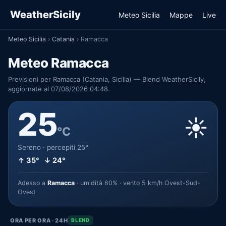
WeatherSicily
Meteo Sicilia
Mappe
Live
Meteo Sicilia
›
Catania
›
Ramacca
Meteo Ramacca
Previsioni per Ramacca (Catania, Sicilia) — Blend WeatherSicily,
aggiornate al 07/08/2026 04:48.
25
☀️
°C
Sereno · percepiti 25°
↑ 35° ↓ 24°
Adesso a
Ramacca
· umidità 60% · vento 5 km/h Ovest-Sud-
Ovest
ORA PER ORA · 24H
BLEND