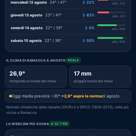
mercoledì 12 agosto
24° / 41°
💧 22%
affid. 37%
giovedì 13 agosto
23° / 41°
💧 83%
affid. 41%
venerdì 14 agosto
22° / 39°
💧 0%
affid. 69%
sabato 15 agosto
22° / 38°
💧 50%
affid. 90%
IL CLIMA DI RAMACCA A AGOSTO
REALE
26,9°
17 mm
temperatura media del mese
pioggia media del mese
Oggi media prevista ~30°:
+2,6° sopra la norma
di agosto
Normali climatiche dalla rianalisi 20CRv3 e GPCC (1806–2015), cella più
vicina a Ramacca.
LA WEBCAM PIÙ VICINA
A 22.7 KM