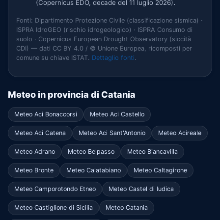
.
(Copernicus EDO, decade del 11 luglio 2026)
Fonti: Dipartimento Protezione Civile (classificazione sismica) ·
ISPRA IdroGEO (rischio idrogeologico) · ISPRA Consumo di
suolo · Copernicus European Drought Observatory (siccità
CDI) — dati CC BY 4.0 / © Unione Europea, ricomposti per
comune su chiave ISTAT.
Dettaglio fonti
.
Meteo in provincia di Catania
Meteo Aci Bonaccorsi
Meteo Aci Castello
Meteo Aci Catena
Meteo Aci Sant'Antonio
Meteo Acireale
Meteo Adrano
Meteo Belpasso
Meteo Biancavilla
Meteo Bronte
Meteo Calatabiano
Meteo Caltagirone
Meteo Camporotondo Etneo
Meteo Castel di Iudica
Meteo Castiglione di Sicilia
Meteo Catania