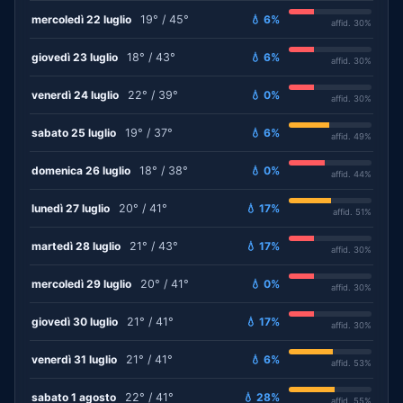
mercoledì 22 luglio
19° / 45°
💧 6%
affid. 30%
giovedì 23 luglio
18° / 43°
💧 6%
affid. 30%
venerdì 24 luglio
22° / 39°
💧 0%
affid. 30%
sabato 25 luglio
19° / 37°
💧 6%
affid. 49%
domenica 26 luglio
18° / 38°
💧 0%
affid. 44%
lunedì 27 luglio
20° / 41°
💧 17%
affid. 51%
martedì 28 luglio
21° / 43°
💧 17%
affid. 30%
mercoledì 29 luglio
20° / 41°
💧 0%
affid. 30%
giovedì 30 luglio
21° / 41°
💧 17%
affid. 30%
venerdì 31 luglio
21° / 41°
💧 6%
affid. 53%
sabato 1 agosto
22° / 41°
💧 28%
affid. 55%