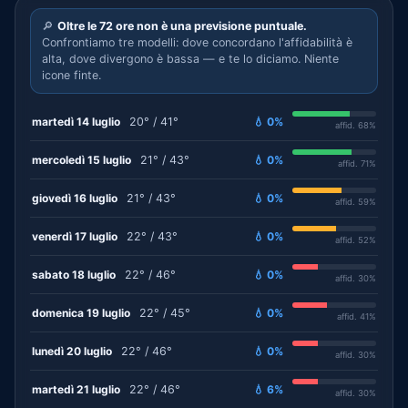
🔎
Oltre le 72 ore non è una previsione puntuale.
Confrontiamo tre modelli: dove concordano l'affidabilità è
alta, dove divergono è bassa — e te lo diciamo. Niente
icone finte.
martedì 14 luglio
20° / 41°
💧 0%
affid. 68%
mercoledì 15 luglio
21° / 43°
💧 0%
affid. 71%
giovedì 16 luglio
21° / 43°
💧 0%
affid. 59%
venerdì 17 luglio
22° / 43°
💧 0%
affid. 52%
sabato 18 luglio
22° / 46°
💧 0%
affid. 30%
domenica 19 luglio
22° / 45°
💧 0%
affid. 41%
lunedì 20 luglio
22° / 46°
💧 0%
affid. 30%
martedì 21 luglio
22° / 46°
💧 6%
affid. 30%