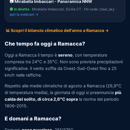
📷 Mirabella Imbaccari - Panoramica NNW
🟢 in diretta
· Mirabella Imbaccari, Sicilia CT · l'AI vede: clear_sky ·
apri la webcam →
📊 Scopri il bilancio climatico dell'anno a Ramacca →
Che tempo fa oggi a Ramacca?
Oggi a Ramacca il tempo è
sereno
, con temperature
comprese tra 24°C e 35°C. Non sono previste precipitazioni
significative. Il vento soffia da Ovest-Sud-Ovest fino a 25
km/h nelle raffiche.
Rispetto alle medie climatiche di agosto a Ramacca (26,9°C
di temperatura media), la giornata di oggi si preannuncia
più
calda del solito, di circa 2,6°C sopra
la norma del periodo
1806–2015.
E domani a Ramacca?
Domani:
poco nuvoloso
, 25°/37°C.