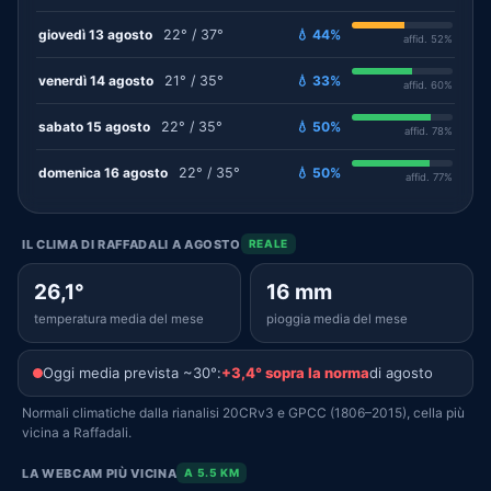
giovedì 13 agosto
22° / 37°
💧 44%
affid. 52%
venerdì 14 agosto
21° / 35°
💧 33%
affid. 60%
sabato 15 agosto
22° / 35°
💧 50%
affid. 78%
domenica 16 agosto
22° / 35°
💧 50%
affid. 77%
IL CLIMA DI RAFFADALI A AGOSTO
REALE
26,1°
16 mm
temperatura media del mese
pioggia media del mese
Oggi media prevista ~30°:
+3,4° sopra la norma
di agosto
Normali climatiche dalla rianalisi 20CRv3 e GPCC (1806–2015), cella più
vicina a Raffadali.
LA WEBCAM PIÙ VICINA
A 5.5 KM