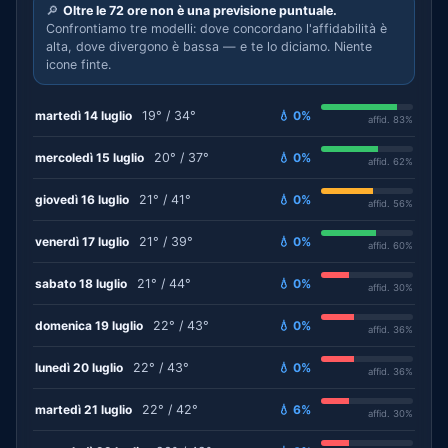
🔎
Oltre le 72 ore non è una previsione puntuale.
Confrontiamo tre modelli: dove concordano l'affidabilità è
alta, dove divergono è bassa — e te lo diciamo. Niente
icone finte.
martedì 14 luglio
19° / 34°
💧 0%
affid. 83%
mercoledì 15 luglio
20° / 37°
💧 0%
affid. 62%
giovedì 16 luglio
21° / 41°
💧 0%
affid. 56%
venerdì 17 luglio
21° / 39°
💧 0%
affid. 60%
sabato 18 luglio
21° / 44°
💧 0%
affid. 30%
domenica 19 luglio
22° / 43°
💧 0%
affid. 36%
lunedì 20 luglio
22° / 43°
💧 0%
affid. 36%
martedì 21 luglio
22° / 42°
💧 6%
affid. 30%