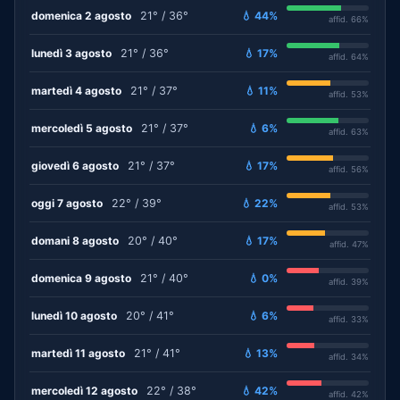
domenica 2 agosto
21° / 36°
💧 44%
affid. 66%
lunedì 3 agosto
21° / 36°
💧 17%
affid. 64%
martedì 4 agosto
21° / 37°
💧 11%
affid. 53%
mercoledì 5 agosto
21° / 37°
💧 6%
affid. 63%
giovedì 6 agosto
21° / 37°
💧 17%
affid. 56%
oggi 7 agosto
22° / 39°
💧 22%
affid. 53%
domani 8 agosto
20° / 40°
💧 17%
affid. 47%
domenica 9 agosto
21° / 40°
💧 0%
affid. 39%
lunedì 10 agosto
20° / 41°
💧 6%
affid. 33%
martedì 11 agosto
21° / 41°
💧 13%
affid. 34%
mercoledì 12 agosto
22° / 38°
💧 42%
affid. 42%