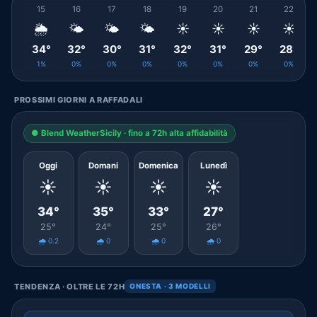
15
16
17
18
19
20
21
22
🌦️
🌤️
🌤️
🌤️
☀️
☀️
☀️
☀️
34°
32°
30°
31°
32°
31°
29°
28°
1%
0%
0%
0%
0%
0%
0%
0%
PROSSIMI GIORNI A RAFFADALI
● Blend WeatherSicily · fino a 72h alta affidabilità
Oggi
Domani
Domenica
Lunedì
☀️
☀️
☀️
☀️
34°
35°
33°
27°
25°
24°
25°
26°
🌧️ 0.2
🌧️ 0
🌧️ 0
🌧️ 0
TENDENZA · OLTRE LE 72H
ONESTA · 3 MODELLI