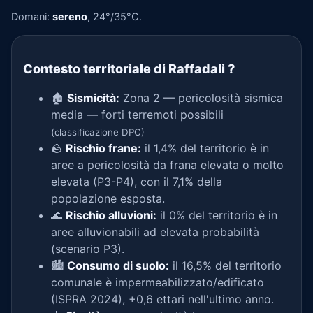
Domani:
sereno
, 24°/35°C.
Contesto territoriale di Raffadali
?
🏚️
Sismicità:
Zona 2 — pericolosità sismica
media — forti terremoti possibili
(classificazione DPC)
🪨
Rischio frane:
il 1,4% del territorio è in
aree a pericolosità da frana elevata o molto
elevata (P3-P4), con il 7,1% della
popolazione esposta.
🌊
Rischio alluvioni:
il 0% del territorio è in
aree alluvionabili ad elevata probabilità
(scenario P3).
🏙️
Consumo di suolo:
il 16,5% del territorio
comunale è impermeabilizzato/edificato
(ISPRA 2024), +0,6 ettari nell'ultimo anno.