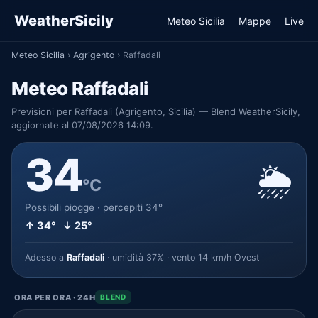
WeatherSicily
Meteo Sicilia
Mappe
Live
Meteo Sicilia
›
Agrigento
›
Raffadali
Meteo Raffadali
Previsioni per Raffadali (Agrigento, Sicilia) — Blend WeatherSicily,
aggiornate al 07/08/2026 14:09.
34
🌦️
°C
Possibili piogge · percepiti 34°
↑ 34° ↓ 25°
Adesso a
Raffadali
· umidità 37% · vento 14 km/h Ovest
ORA PER ORA · 24H
BLEND