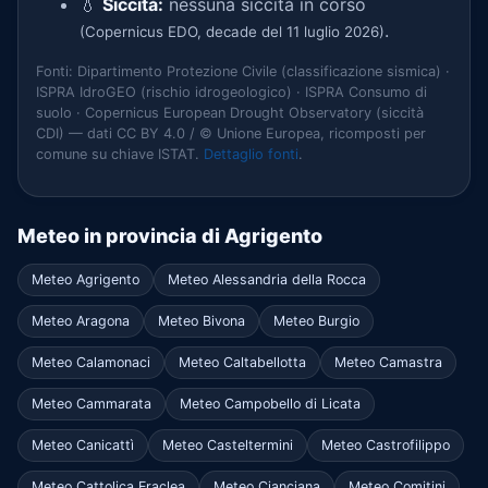
💧
Siccità:
nessuna siccità in corso
.
(Copernicus EDO, decade del 11 luglio 2026)
Fonti: Dipartimento Protezione Civile (classificazione sismica) ·
ISPRA IdroGEO (rischio idrogeologico) · ISPRA Consumo di
suolo · Copernicus European Drought Observatory (siccità
CDI) — dati CC BY 4.0 / © Unione Europea, ricomposti per
comune su chiave ISTAT.
Dettaglio fonti
.
Meteo in provincia di Agrigento
Meteo Agrigento
Meteo Alessandria della Rocca
Meteo Aragona
Meteo Bivona
Meteo Burgio
Meteo Calamonaci
Meteo Caltabellotta
Meteo Camastra
Meteo Cammarata
Meteo Campobello di Licata
Meteo Canicattì
Meteo Casteltermini
Meteo Castrofilippo
Meteo Cattolica Eraclea
Meteo Cianciana
Meteo Comitini