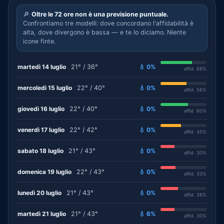
🔎
Oltre le 72 ore non è una previsione puntuale.
Confrontiamo tre modelli: dove concordano l'affidabilità è
alta, dove divergono è bassa — e te lo diciamo. Niente
icone finte.
martedì 14 luglio
21° / 36°
💧 0%
affid. 68%
mercoledì 15 luglio
22° / 40°
💧 0%
affid. 56%
giovedì 16 luglio
22° / 40°
💧 0%
affid. 60%
venerdì 17 luglio
22° / 42°
💧 0%
affid. 45%
sabato 18 luglio
21° / 43°
💧 0%
affid. 30%
domenica 19 luglio
22° / 43°
💧 0%
affid. 33%
lunedì 20 luglio
21° / 43°
💧 0%
affid. 38%
martedì 21 luglio
21° / 43°
💧 6%
affid. 30%