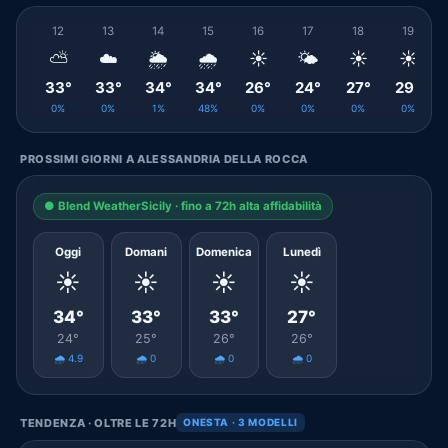
12
13
14
15
16
17
18
19
⛅
☁️
🌦️
🌧️
☀️
🌤️
☀️
☀️
33°
33°
34°
34°
26°
24°
27°
29°
0%
0%
1%
48%
0%
0%
0%
0%
PROSSIMI GIORNI A ALESSANDRIA DELLA ROCCA
● Blend WeatherSicily · fino a 72h alta affidabilità
Oggi
Domani
Domenica
Lunedì
☀️
☀️
☀️
☀️
34°
33°
33°
27°
24°
25°
26°
26°
🌧️ 4.9
🌧️ 0
🌧️ 0
🌧️ 0
TENDENZA · OLTRE LE 72H
ONESTA · 3 MODELLI