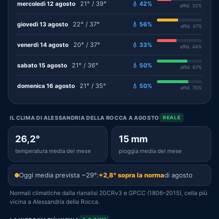
mercoledì 12 agosto
21° / 39°
💧 42%
affid. 32%
giovedì 13 agosto
22° / 37°
💧 56%
affid. 47%
venerdì 14 agosto
20° / 37°
💧 33%
affid. 44%
sabato 15 agosto
21° / 36°
💧 50%
affid. 67%
domenica 16 agosto
21° / 35°
💧 50%
affid. 70%
IL CLIMA DI ALESSANDRIA DELLA ROCCA A AGOSTO
REALE
26,2°
15 mm
temperatura media del mese
pioggia media del mese
Oggi media prevista ~29°:
+2,8° sopra la norma
di agosto
Normali climatiche dalla rianalisi 20CRv3 e GPCC (1806–2015), cella più
vicina a Alessandria della Rocca.