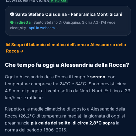
LA WEBCAM PIÙ VICINA
A 6.7 KM
📷 Santo Stefano Quisquina - Panoramica Monti Sicani
🟢 in diretta
· Santo Stefano Di Quisquina, Sicilia AG · l'AI vede:
clear_sky ·
apri la webcam →
📊 Scopri il bilancio climatico dell'anno a Alessandria della
Rocca →
Che tempo fa oggi a Alessandria della Rocca?
Oggi a Alessandria della Rocca il tempo è
sereno
, con
temperature comprese tra 24°C e 34°C. Sono previsti circa
4.9 mm di pioggia. Il vento soffia da Nord-Nord-Est fino a 33
km/h nelle raffiche.
Rispetto alle medie climatiche di agosto a Alessandria della
Rocca (26,2°C di temperatura media), la giornata di oggi si
preannuncia
più calda del solito, di circa 2,8°C sopra
la
norma del periodo 1806–2015.