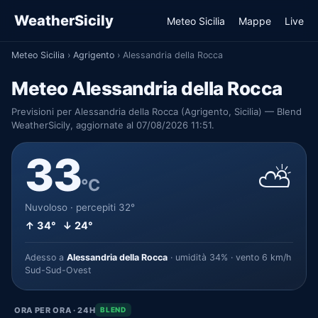
WeatherSicily
Meteo Sicilia
Mappe
Live
Meteo Sicilia
›
Agrigento
›
Alessandria della Rocca
Meteo Alessandria della Rocca
Previsioni per Alessandria della Rocca (Agrigento, Sicilia) — Blend
WeatherSicily, aggiornate al 07/08/2026 11:51.
33
⛅
°C
Nuvoloso · percepiti 32°
↑ 34° ↓ 24°
Adesso a
Alessandria della Rocca
· umidità 34% · vento 6 km/h
Sud-Sud-Ovest
ORA PER ORA · 24H
BLEND