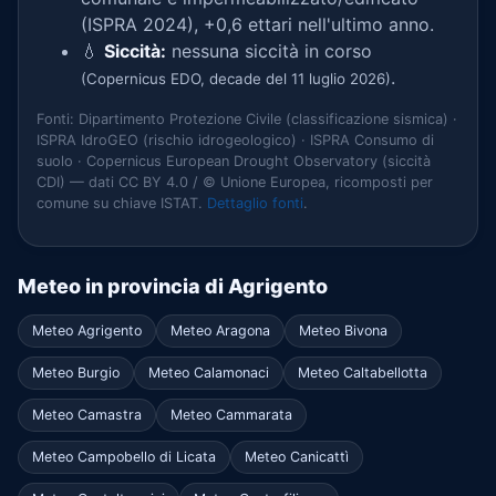
(ISPRA 2024), +0,6 ettari nell'ultimo anno.
💧
Siccità:
nessuna siccità in corso
.
(Copernicus EDO, decade del 11 luglio 2026)
Fonti: Dipartimento Protezione Civile (classificazione sismica) ·
ISPRA IdroGEO (rischio idrogeologico) · ISPRA Consumo di
suolo · Copernicus European Drought Observatory (siccità
CDI) — dati CC BY 4.0 / © Unione Europea, ricomposti per
comune su chiave ISTAT.
Dettaglio fonti
.
Meteo in provincia di Agrigento
Meteo Agrigento
Meteo Aragona
Meteo Bivona
Meteo Burgio
Meteo Calamonaci
Meteo Caltabellotta
Meteo Camastra
Meteo Cammarata
Meteo Campobello di Licata
Meteo Canicattì