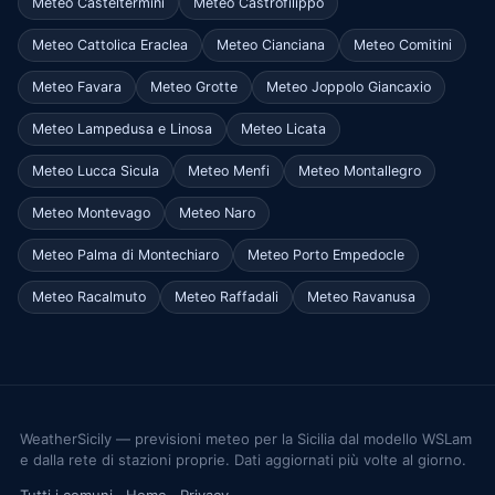
Meteo Casteltermini
Meteo Castrofilippo
Meteo Cattolica Eraclea
Meteo Cianciana
Meteo Comitini
Meteo Favara
Meteo Grotte
Meteo Joppolo Giancaxio
Meteo Lampedusa e Linosa
Meteo Licata
Meteo Lucca Sicula
Meteo Menfi
Meteo Montallegro
Meteo Montevago
Meteo Naro
Meteo Palma di Montechiaro
Meteo Porto Empedocle
Meteo Racalmuto
Meteo Raffadali
Meteo Ravanusa
WeatherSicily — previsioni meteo per la Sicilia dal modello WSLam
e dalla rete di stazioni proprie. Dati aggiornati più volte al giorno.
Tutti i comuni
·
Home
·
Privacy