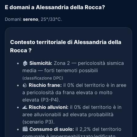
E domani a Alessandria della Rocca?
Domani:
sereno
, 25°/33°C.
Contesto territoriale di Alessandria della
Rocca
?
🏚️
Sismicità:
Zona 2 — pericolosità sismica
media — forti terremoti possibili
(classificazione DPC)
🪨
Rischio frane:
il 0% del territorio è in aree
a pericolosità da frana elevata o molto
elevata (P3-P4).
🌊
Rischio alluvioni:
il 0% del territorio è in
aree alluvionabili ad elevata probabilità
(scenario P3).
🏙️
Consumo di suolo:
il 2,2% del territorio
comunale è impermeabilizzato/edificato