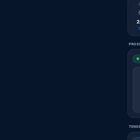
2
PROSS
● 
TENDE