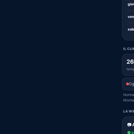
gio
ven
sab
IL CL
26
temp
Og
Normal
Montal
LA WE
📷 
🟢 i