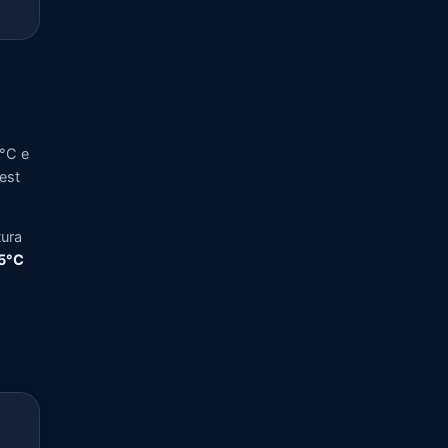
5°C e
vest
tura
,5°C