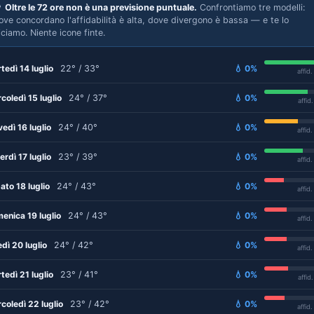

Oltre le 72 ore non è una previsione puntuale.
Confrontiamo tre modelli:
ove concordano l'affidabilità è alta, dove divergono è bassa — e te lo
iciamo. Niente icone finte.
tedì 14 luglio
22° / 33°
💧 0%
affid
coledì 15 luglio
24° / 37°
💧 0%
affid
vedì 16 luglio
24° / 40°
💧 0%
affid
erdì 17 luglio
23° / 39°
💧 0%
affid
ato 18 luglio
24° / 43°
💧 0%
affid
enica 19 luglio
24° / 43°
💧 0%
affid
edì 20 luglio
24° / 42°
💧 0%
affid
tedì 21 luglio
23° / 41°
💧 0%
affid
coledì 22 luglio
23° / 42°
💧 0%
affid