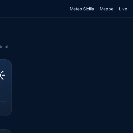
Meteo Sicilia
Mappe
Live
te al
️