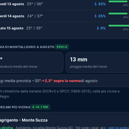
vedì 13 agosto
25° / 36°
💧 33%
affid
erdì 14 agosto
24° / 37°
💧 25%
affid
ato 15 agosto
25° / 35°
💧 0%
affid
IMA DI MONTALLEGRO A AGOSTO
REALE
°
13 mm
eratura media del mese
pioggia media del mese
gi media prevista ~30°:
+3,5° sopra la norma
di agosto
i climatiche dalla rianalisi 20CRv3 e GPCC (1806–2015), cella più vicina a
legro.
BCAM PIÙ VICINA
A 14.7 KM
Agrigento - Monte Suzza
n diretta
· Agrigento, localita Monte Suzza AG · l'AI vede: clear_sky ·
apri la web