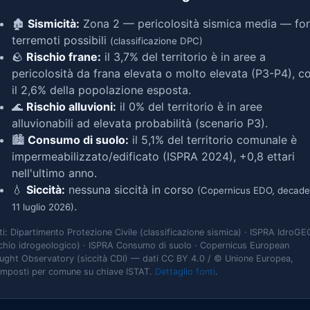
🏚️
Sismicità:
Zona 2 — pericolosità sismica media — for
terremoti possibili
(classificazione DPC)
🪨
Rischio frane:
il 3,7% del territorio è in aree a
pericolosità da frana elevata o molto elevata (P3-P4), c
il 2,6% della popolazione esposta.
🌊
Rischio alluvioni:
il 0% del territorio è in aree
alluvionabili ad elevata probabilità (scenario P3).
🏙️
Consumo di suolo:
il 5,1% del territorio comunale è
impermeabilizzato/edificato (ISPRA 2024), +0,8 ettari
nell'ultimo anno.
💧
Siccità:
nessuna siccità in corso
(Copernicus EDO, decade
.
11 luglio 2026)
ti: Dipartimento Protezione Civile (classificazione sismica) · ISPRA IdroGE
schio idrogeologico) · ISPRA Consumo di suolo · Copernicus European
ught Observatory (siccità CDI) — dati CC BY 4.0 / © Unione Europea,
omposti per comune su chiave ISTAT.
Dettaglio fonti
.