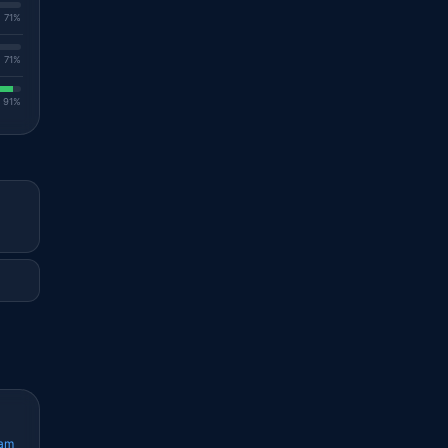
. 71%
. 71%
. 91%
cam