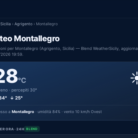
Sicilia
›
Agrigento
›
Montallegro
teo Montallegro
ioni per Montallegro (Agrigento, Sicilia) — Blend WeatherSicily, aggiorna
/2026 19:59.
28
☀
°C
eno · percepiti 30°
34° ↓ 25°
esso a
Montallegro
· umidità 84% · vento 10 km/h Ovest
ER ORA · 24H
BLEND