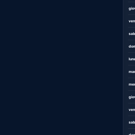
gio
ven
sab
dom
lun
mar
mer
gio
ven
sab
dom