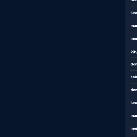
lun
mar
mer
ogg
dom
sab
dom
lun
mar
mer