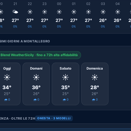
20
21
22
23
00
01
02
03
04
☀️
🌤️
☀️
☀️
☀️
☀️
☀️
☀️
☀️
8°
27°
27°
27°
27°
27°
27°
26°
26°
2
0%
0%
0%
0%
0%
0%
0%
0%
0%
IMI GIORNI A MONTALLEGRO
Blend WeatherSicily · fino a 72h alta affidabilità
Oggi
Domani
Sabato
Domenica
☀️
☀️
☀️
☀️
34°
36°
35°
28°
25°
26°
25°
26°
🌧️ 0
🌧️ 0
🌧️ 0
🌧️ 0
NZA · OLTRE LE 72H
ONESTA · 3 MODELLI