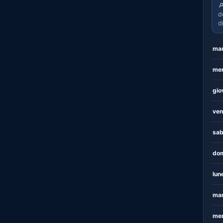

d
d
mar
mer
gio
ven
sab
dom
lun
mar
mer