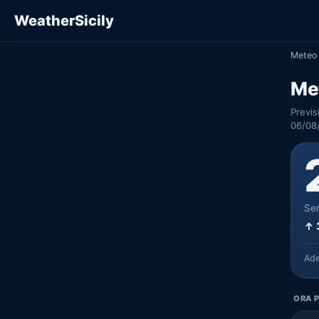
WeatherSicily
Meteo 
Me
Previs
06/08
Ser
↑ 
Ad
ORA P