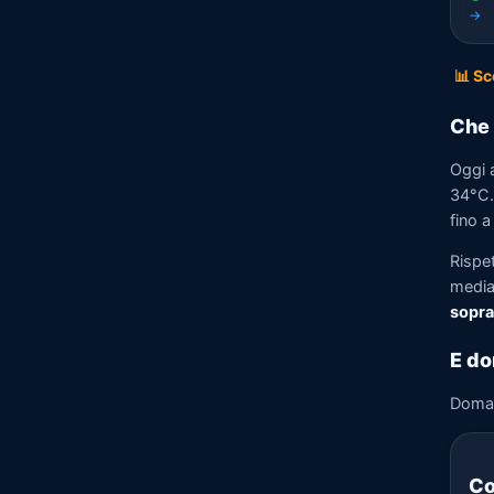
→
📊 Sc
Che 
Oggi 
34°C. 
fino a
Rispe
media)
sopra
E do
Doma
Co