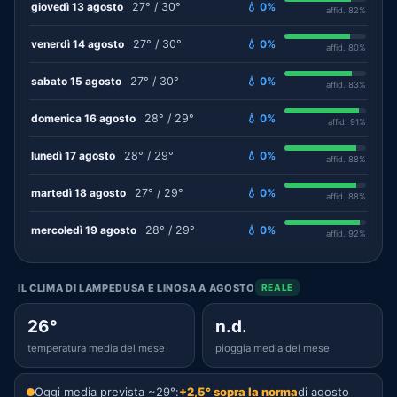
giovedì 13 agosto
27° / 30°
💧 0%
affid. 82%
venerdì 14 agosto
27° / 30°
💧 0%
affid. 80%
sabato 15 agosto
27° / 30°
💧 0%
affid. 83%
domenica 16 agosto
28° / 29°
💧 0%
affid. 91%
lunedì 17 agosto
28° / 29°
💧 0%
affid. 88%
martedì 18 agosto
27° / 29°
💧 0%
affid. 88%
mercoledì 19 agosto
28° / 29°
💧 0%
affid. 92%
IL CLIMA DI LAMPEDUSA E LINOSA A AGOSTO
REALE
26°
n.d.
temperatura media del mese
pioggia media del mese
Oggi media prevista ~29°:
+2,5° sopra la norma
di agosto