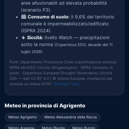
aree alluvionabili ad elevata probabilità
(scenario P3).
🏙️
Consumo di suolo:
il 9,6% del territorio
comunale è impermeabilizzato/edificato
(ISPRA 2024).
🌵
Siccità:
livello Watch — precipitazioni
sotto la norma
(Copernicus EDO, decade del 11
.
luglio 2026)
Fonti: Dipartimento Protezione Civile (classificazione sismica) ·
ISPRA IdroGEO (rischio idrogeologico) · ISPRA Consumo di
suolo · Copernicus European Drought Observatory (siccità
CDI) — dati CC BY 4.0 / © Unione Europea, ricomposti per
comune su chiave ISTAT.
Dettaglio fonti
.
Meteo in provincia di Agrigento
Meteo Agrigento
Meteo Alessandria della Rocca
Meteo Aragona
Meteo Bivona
Meteo Burgio