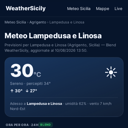
WeatherSicily
Meteo Sicilia
Mappe
Live
Meteo Sicilia
›
Agrigento
›
Lampedusa e Linosa
Meteo Lampedusa e Linosa
Previsioni per Lampedusa e Linosa (Agrigento, Sicilia) — Blend
WeatherSicily, aggiornate al 10/08/2026 13:50.
30
☀️
°C
Sereno · percepiti 34°
↑ 30° ↓ 27°
Adesso a
Lampedusa e Linosa
· umidità 62% · vento 7 km/h
Nord-Est
ORA PER ORA · 24H
BLEND