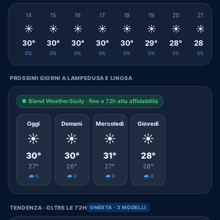
14
15
16
17
18
19
20
21
☀️
☀️
☀️
☀️
☀️
☀️
☀️
☀️
30°
30°
30°
30°
30°
29°
28°
28°
0%
0%
0%
0%
0%
0%
0%
0%
PROSSIMI GIORNI A LAMPEDUSA E LINOSA
● Blend WeatherSicily · fino a 72h alta affidabilità
Oggi
Domani
Mercoledì
Giovedì
☀️
☀️
☀️
☀️
30°
30°
31°
28°
27°
26°
27°
28°
🌧️ 0
🌧️ 0
🌧️ 0
🌧️ 0
TENDENZA · OLTRE LE 72H
ONESTA · 3 MODELLI