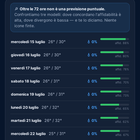
🔎
Oltre le 72 ore non è una previsione puntuale.
Confrontiamo tre modelli: dove concordano l'affidabilità è
alta, dove divergono è bassa — e te lo diciamo. Niente
icone finte.
mercoledì 15 luglio
26° / 30°
💧 0%
affid. 88%
giovedì 16 luglio
26° / 30°
💧 0%
affid. 80%
venerdì 17 luglio
26° / 30°
💧 0%
affid. 78%
sabato 18 luglio
26° / 31°
💧 0%
affid. 70%
domenica 19 luglio
26° / 31°
💧 0%
affid. 73%
lunedì 20 luglio
26° / 32°
💧 0%
affid. 65%
martedì 21 luglio
26° / 32°
💧 0%
affid. 62%
mercoledì 22 luglio
25° / 31°
💧 0%
affid. 67%