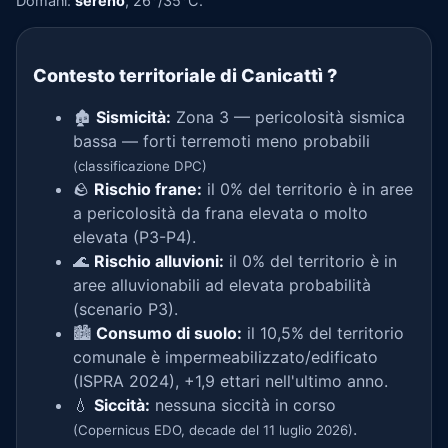
Domani:
sereno
, 26°/35°C.
Contesto territoriale di Canicattì
?
🏚️
Sismicità:
Zona 3 — pericolosità sismica
bassa — forti terremoti meno probabili
(classificazione DPC)
🪨
Rischio frane:
il 0% del territorio è in aree
a pericolosità da frana elevata o molto
elevata (P3-P4).
🌊
Rischio alluvioni:
il 0% del territorio è in
aree alluvionabili ad elevata probabilità
(scenario P3).
🏙️
Consumo di suolo:
il 10,5% del territorio
comunale è impermeabilizzato/edificato
(ISPRA 2024), +1,9 ettari nell'ultimo anno.
💧
Siccità:
nessuna siccità in corso
.
(Copernicus EDO, decade del 11 luglio 2026)