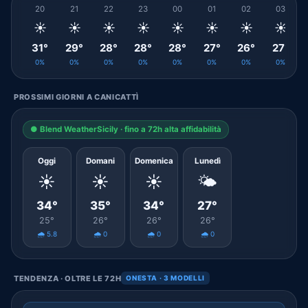
20
21
22
23
00
01
02
03
☀️
☀️
☀️
☀️
☀️
☀️
☀️
☀️
31°
29°
28°
28°
28°
27°
26°
27°
0%
0%
0%
0%
0%
0%
0%
0%
PROSSIMI GIORNI A CANICATTÌ
● Blend WeatherSicily · fino a 72h alta affidabilità
Oggi
Domani
Domenica
Lunedì
☀️
☀️
☀️
🌤️
34°
35°
34°
27°
25°
26°
26°
26°
🌧️ 5.8
🌧️ 0
🌧️ 0
🌧️ 0
TENDENZA · OLTRE LE 72H
ONESTA · 3 MODELLI