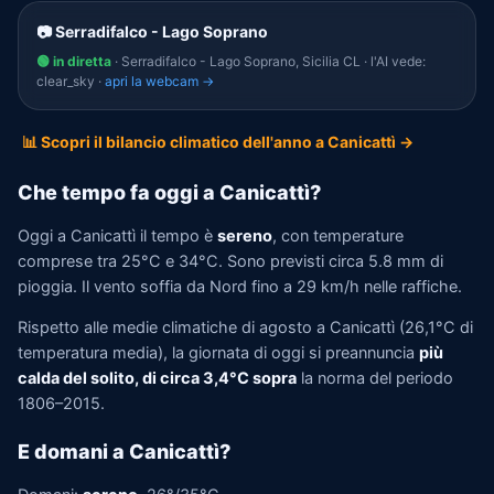
📷 Serradifalco - Lago Soprano
🟢 in diretta
· Serradifalco - Lago Soprano, Sicilia CL · l'AI vede:
clear_sky ·
apri la webcam →
📊 Scopri il bilancio climatico dell'anno a Canicattì →
Che tempo fa oggi a Canicattì?
Oggi a Canicattì il tempo è
sereno
, con temperature
comprese tra 25°C e 34°C. Sono previsti circa 5.8 mm di
pioggia. Il vento soffia da Nord fino a 29 km/h nelle raffiche.
Rispetto alle medie climatiche di agosto a Canicattì (26,1°C di
temperatura media), la giornata di oggi si preannuncia
più
calda del solito, di circa 3,4°C sopra
la norma del periodo
1806–2015.
E domani a Canicattì?