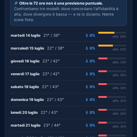
🔎
Oltre le 72 ore non è una previsione puntuale.
Confrontiamo tre modelli: dove concordano l'affidabilità è
alta, dove divergono è bassa — e te lo diciamo. Niente
icone finte.
martedì 14 luglio
21° / 36°
💧 0%
affid. 58%
mercoledì 15 luglio
22° / 38°
💧 0%
affid. 52%
giovedì 16 luglio
22° / 42°
💧 0%
affid. 33%
venerdì 17 luglio
22° / 42°
💧 0%
affid. 30%
sabato 18 luglio
22° / 43°
💧 0%
affid. 30%
domenica 19 luglio
22° / 43°
💧 0%
affid. 30%
lunedì 20 luglio
22° / 43°
💧 0%
affid. 30%
martedì 21 luglio
23° / 44°
💧 0%
affid. 30%