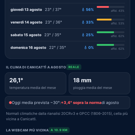
giovedì 13 agosto
23° / 37°
💧 56%
affid. 43%
venerdì 14 agosto
23° / 36°
💧 33%
affid. 53%
sabato 15 agosto
23° / 35°
💧 25%
affid. 62%
domenica 16 agosto
22° / 35°
💧 0%
affid. 62%
IL CLIMA DI CANICATTÌ A AGOSTO
REALE
26,1°
18 mm
temperatura media del mese
pioggia media del mese
Oggi media prevista ~30°:
+3,4° sopra la norma
di agosto
Normali climatiche dalla rianalisi 20CRv3 e GPCC (1806–2015), cella più
vicina a Canicattì.
LA WEBCAM PIÙ VICINA
A 10.9 KM