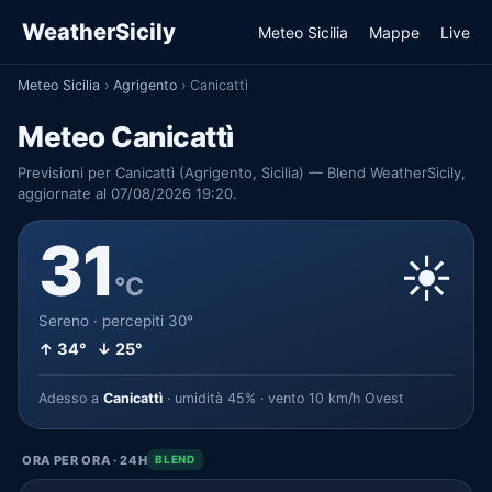
WeatherSicily
Meteo Sicilia
Mappe
Live
Meteo Sicilia
›
Agrigento
›
Canicattì
Meteo Canicattì
Previsioni per Canicattì (Agrigento, Sicilia) — Blend WeatherSicily,
aggiornate al 07/08/2026 19:20.
31
☀️
°C
Sereno · percepiti 30°
↑ 34° ↓ 25°
Adesso a
Canicattì
· umidità 45% · vento 10 km/h Ovest
ORA PER ORA · 24H
BLEND