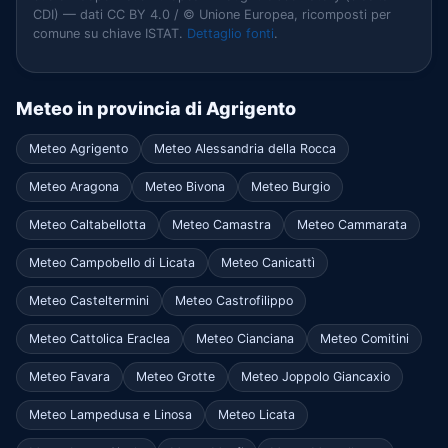
CDI) — dati CC BY 4.0 / © Unione Europea, ricomposti per
comune su chiave ISTAT.
Dettaglio fonti
.
Meteo in provincia di Agrigento
Meteo Agrigento
Meteo Alessandria della Rocca
Meteo Aragona
Meteo Bivona
Meteo Burgio
Meteo Caltabellotta
Meteo Camastra
Meteo Cammarata
Meteo Campobello di Licata
Meteo Canicattì
Meteo Casteltermini
Meteo Castrofilippo
Meteo Cattolica Eraclea
Meteo Cianciana
Meteo Comitini
Meteo Favara
Meteo Grotte
Meteo Joppolo Giancaxio
Meteo Lampedusa e Linosa
Meteo Licata