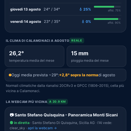
giovedì 13 agosto
24° / 34°
💧 25%
affid. 75%
venerdì 14 agosto
23° / 35°
💧 0%
affid. 90%
IL CLIMA DI CALAMONACI A AGOSTO
REALE
26,2°
15 mm
temperatura media del mese
pioggia media del mese
Oggi media prevista ~29°:
+2,8° sopra la norma
di agosto
Normali climatiche dalla rianalisi 20CRv3 e GPCC (1806–2015), cella più
vicina a Calamonaci.
LA WEBCAM PIÙ VICINA
A 20.9 KM
📷 Santo Stefano Quisquina - Panoramica Monti Sicani
🟢 in diretta
· Santo Stefano Di Quisquina, Sicilia AG · l'AI vede:
clear_sky ·
apri la webcam →