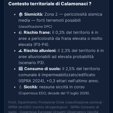
Contesto territoriale di Calamonaci
?
🏚️
Sismicità:
Zona 2 — pericolosità sismica
media — forti terremoti possibili
(classificazione DPC)
🪨
Rischio frane:
il 0,3% del territorio è in
aree a pericolosità da frana elevata o molto
elevata (P3-P4).
🌊
Rischio alluvioni:
il 2,3% del territorio è in
aree alluvionabili ad elevata probabilità
(scenario P3).
🏙️
Consumo di suolo:
il 2,5% del territorio
comunale è impermeabilizzato/edificato
(ISPRA 2024), +0,3 ettari nell'ultimo anno.
💧
Siccità:
nessuna siccità in corso
.
(Copernicus EDO, decade del 11 luglio 2026)
Fonti: Dipartimento Protezione Civile (classificazione sismica) ·
ISPRA IdroGEO (rischio idrogeologico) · ISPRA Consumo di
suolo · Copernicus European Drought Observatory (siccità