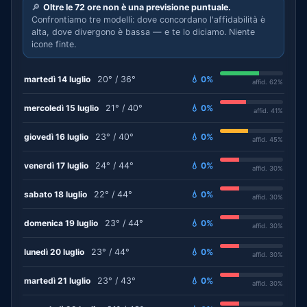
🔎
Oltre le 72 ore non è una previsione puntuale.
Confrontiamo tre modelli: dove concordano l'affidabilità è
alta, dove divergono è bassa — e te lo diciamo. Niente
icone finte.
martedì 14 luglio
20° / 36°
💧 0%
affid. 62%
mercoledì 15 luglio
21° / 40°
💧 0%
affid. 41%
giovedì 16 luglio
23° / 40°
💧 0%
affid. 45%
venerdì 17 luglio
24° / 44°
💧 0%
affid. 30%
sabato 18 luglio
22° / 44°
💧 0%
affid. 30%
domenica 19 luglio
23° / 44°
💧 0%
affid. 30%
lunedì 20 luglio
23° / 44°
💧 0%
affid. 30%
martedì 21 luglio
23° / 43°
💧 0%
affid. 30%