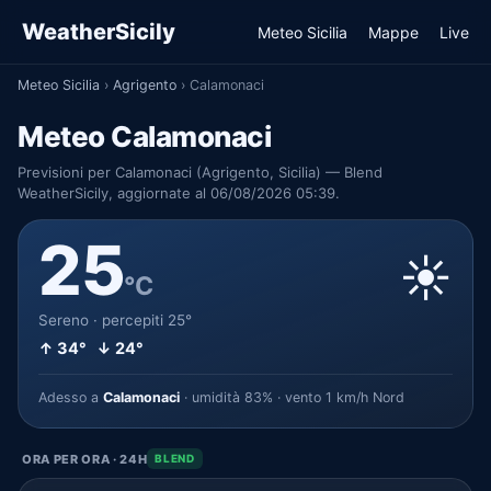
WeatherSicily
Meteo Sicilia
Mappe
Live
Meteo Sicilia
›
Agrigento
›
Calamonaci
Meteo Calamonaci
Previsioni per Calamonaci (Agrigento, Sicilia) — Blend
WeatherSicily, aggiornate al 06/08/2026 05:39.
25
☀️
°C
Sereno · percepiti 25°
↑ 34° ↓ 24°
Adesso a
Calamonaci
· umidità 83% · vento 1 km/h Nord
ORA PER ORA · 24H
BLEND