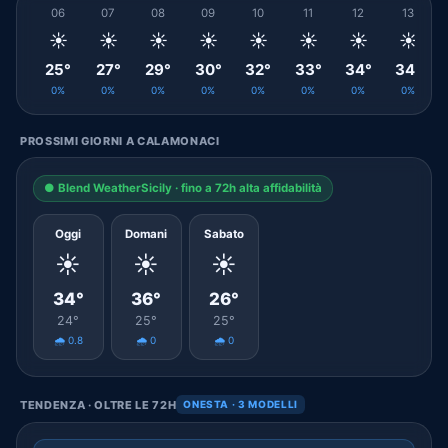
06
07
08
09
10
11
12
13
☀️
☀️
☀️
☀️
☀️
☀️
☀️
☀️
25°
27°
29°
30°
32°
33°
34°
34°
0%
0%
0%
0%
0%
0%
0%
0%
PROSSIMI GIORNI A CALAMONACI
● Blend WeatherSicily · fino a 72h alta affidabilità
Oggi
Domani
Sabato
☀️
☀️
☀️
34°
36°
26°
24°
25°
25°
🌧️ 0.8
🌧️ 0
🌧️ 0
TENDENZA · OLTRE LE 72H
ONESTA · 3 MODELLI