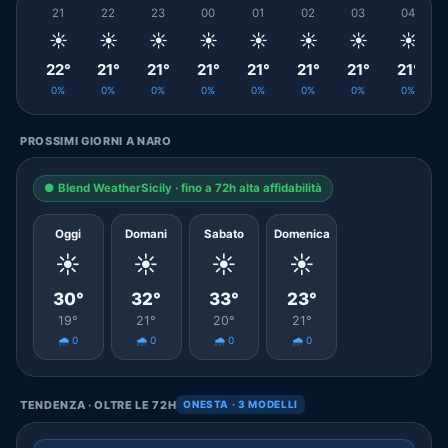
21
22
23
00
01
02
03
04
☀️
☀️
☀️
☀️
☀️
☀️
☀️
☀️
22°
21°
21°
21°
21°
21°
21°
21°
0%
0%
0%
0%
0%
0%
0%
0%
PROSSIMI GIORNI A NARO
● Blend WeatherSicily · fino a 72h alta affidabilità
Oggi
Domani
Sabato
Domenica
☀️
☀️
☀️
☀️
30°
32°
33°
23°
19°
21°
20°
21°
🌧️ 0
🌧️ 0
🌧️ 0
🌧️ 0
TENDENZA · OLTRE LE 72H
ONESTA · 3 MODELLI