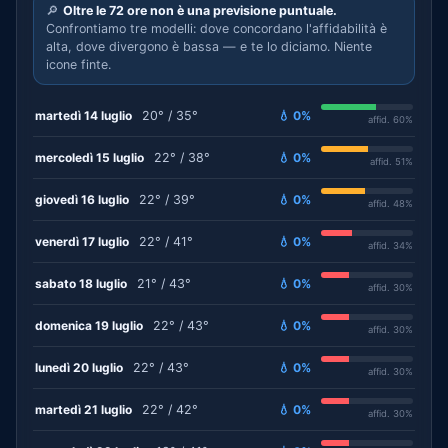
🔎
Oltre le 72 ore non è una previsione puntuale.
Confrontiamo tre modelli: dove concordano l'affidabilità è
alta, dove divergono è bassa — e te lo diciamo. Niente
icone finte.
martedì 14 luglio
20° / 35°
💧 0%
affid. 60%
mercoledì 15 luglio
22° / 38°
💧 0%
affid. 51%
giovedì 16 luglio
22° / 39°
💧 0%
affid. 48%
venerdì 17 luglio
22° / 41°
💧 0%
affid. 34%
sabato 18 luglio
21° / 43°
💧 0%
affid. 30%
domenica 19 luglio
22° / 43°
💧 0%
affid. 30%
lunedì 20 luglio
22° / 43°
💧 0%
affid. 30%
martedì 21 luglio
22° / 42°
💧 0%
affid. 30%