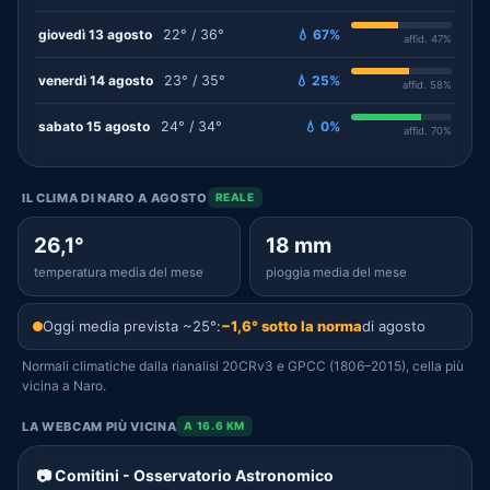
giovedì 13 agosto
22° / 36°
💧 67%
affid. 47%
venerdì 14 agosto
23° / 35°
💧 25%
affid. 58%
sabato 15 agosto
24° / 34°
💧 0%
affid. 70%
IL CLIMA DI NARO A AGOSTO
REALE
26,1°
18 mm
temperatura media del mese
pioggia media del mese
Oggi media prevista ~25°:
−1,6° sotto la norma
di agosto
Normali climatiche dalla rianalisi 20CRv3 e GPCC (1806–2015), cella più
vicina a Naro.
LA WEBCAM PIÙ VICINA
A 16.6 KM
📷 Comitini - Osservatorio Astronomico