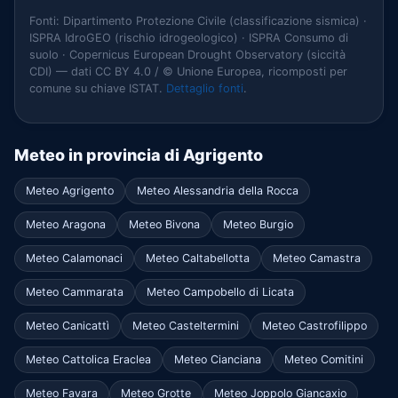
Fonti: Dipartimento Protezione Civile (classificazione sismica) ·
ISPRA IdroGEO (rischio idrogeologico) · ISPRA Consumo di
suolo · Copernicus European Drought Observatory (siccità
CDI) — dati CC BY 4.0 / © Unione Europea, ricomposti per
comune su chiave ISTAT.
Dettaglio fonti
.
Meteo in provincia di Agrigento
Meteo Agrigento
Meteo Alessandria della Rocca
Meteo Aragona
Meteo Bivona
Meteo Burgio
Meteo Calamonaci
Meteo Caltabellotta
Meteo Camastra
Meteo Cammarata
Meteo Campobello di Licata
Meteo Canicattì
Meteo Casteltermini
Meteo Castrofilippo
Meteo Cattolica Eraclea
Meteo Cianciana
Meteo Comitini
Meteo Favara
Meteo Grotte
Meteo Joppolo Giancaxio