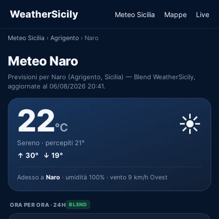
WeatherSicily
Meteo Sicilia
Mappe
Live
Meteo Sicilia
›
Agrigento
›
Naro
Meteo Naro
Previsioni per Naro (Agrigento, Sicilia) — Blend WeatherSicily,
aggiornate al 06/08/2026 20:41.
22
☀️
°C
Sereno · percepiti 21°
↑ 30° ↓ 19°
Adesso a
Naro
· umidità 100% · vento 9 km/h Ovest
ORA PER ORA · 24H
BLEND