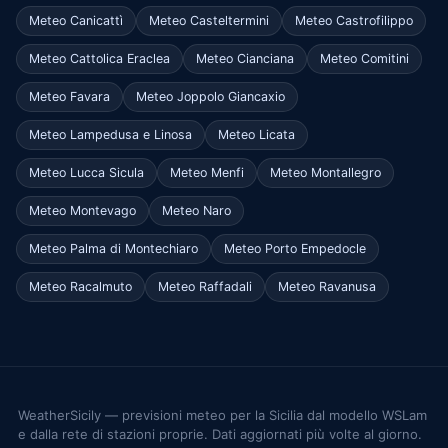
Meteo Canicattì
Meteo Casteltermini
Meteo Castrofilippo
Meteo Cattolica Eraclea
Meteo Cianciana
Meteo Comitini
Meteo Favara
Meteo Joppolo Giancaxio
Meteo Lampedusa e Linosa
Meteo Licata
Meteo Lucca Sicula
Meteo Menfi
Meteo Montallegro
Meteo Montevago
Meteo Naro
Meteo Palma di Montechiaro
Meteo Porto Empedocle
Meteo Racalmuto
Meteo Raffadali
Meteo Ravanusa
WeatherSicily — previsioni meteo per la Sicilia dal modello WSLam
e dalla rete di stazioni proprie. Dati aggiornati più volte al giorno.