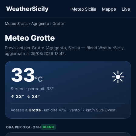
WeatherSicily
Meteo Sicilia
Mappe
Live
Meteo Sicilia
›
Agrigento
›
Grotte
Meteo Grotte
Previsioni per Grotte (Agrigento, Sicilia) — Blend WeatherSicily,
aggiornate al 09/08/2026 13:42.
33
☀️
°C
Sereno · percepiti 33°
↑ 33° ↓ 24°
Adesso a
Grotte
· umidità 47% · vento 17 km/h Sud-Ovest
ORA PER ORA · 24H
BLEND