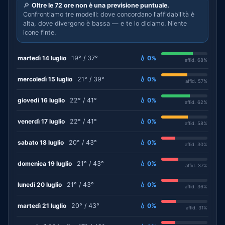
🔎
Oltre le 72 ore non è una previsione puntuale.
Confrontiamo tre modelli: dove concordano l'affidabilità è
alta, dove divergono è bassa — e te lo diciamo. Niente
icone finte.
martedì 14 luglio
19° / 37°
💧 0%
affid. 68%
mercoledì 15 luglio
21° / 39°
💧 0%
affid. 57%
giovedì 16 luglio
22° / 41°
💧 0%
affid. 62%
venerdì 17 luglio
22° / 41°
💧 0%
affid. 58%
sabato 18 luglio
20° / 43°
💧 0%
affid. 30%
domenica 19 luglio
21° / 43°
💧 0%
affid. 37%
lunedì 20 luglio
21° / 43°
💧 0%
affid. 36%
martedì 21 luglio
20° / 43°
💧 0%
affid. 31%