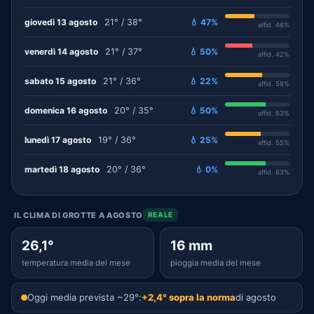
giovedì 13 agosto
21° / 38°
💧 47%
affid. 46%
venerdì 14 agosto
21° / 37°
💧 50%
affid. 42%
sabato 15 agosto
21° / 36°
💧 22%
affid. 58%
domenica 16 agosto
20° / 35°
💧 50%
affid. 63%
lunedì 17 agosto
19° / 36°
💧 25%
affid. 55%
martedì 18 agosto
20° / 36°
💧 0%
affid. 63%
IL CLIMA DI GROTTE A AGOSTO
REALE
26,1°
16 mm
temperatura media del mese
pioggia media del mese
Oggi media prevista ~29°:
+2,4° sopra la norma
di agosto