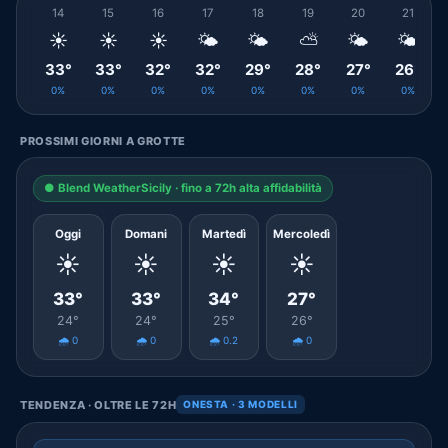
14
15
16
17
18
19
20
21
☀️
☀️
☀️
🌤️
🌤️
⛅
🌤️
🌤️
33°
33°
32°
32°
29°
28°
27°
26°
0%
0%
0%
0%
0%
0%
0%
0%
PROSSIMI GIORNI A GROTTE
● Blend WeatherSicily · fino a 72h alta affidabilità
Oggi
Domani
Martedì
Mercoledì
☀️
☀️
☀️
☀️
33°
33°
34°
27°
24°
24°
25°
26°
🌧️ 0
🌧️ 0
🌧️ 0.2
🌧️ 0
TENDENZA · OLTRE LE 72H
ONESTA · 3 MODELLI