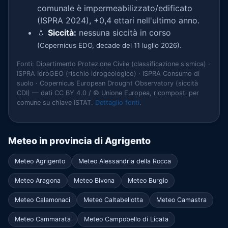
comunale è impermeabilizzato/edificato
(ISPRA 2024), +0,4 ettari nell'ultimo anno.
💧
Siccità:
nessuna siccità in corso
.
(Copernicus EDO, decade del 11 luglio 2026)
Fonti: Dipartimento Protezione Civile (classificazione sismica) ·
ISPRA IdroGEO (rischio idrogeologico) · ISPRA Consumo di
suolo · Copernicus European Drought Observatory (siccità
CDI) — dati CC BY 4.0 / © Unione Europea, ricomposti per
comune su chiave ISTAT.
Dettaglio fonti
.
Meteo in provincia di Agrigento
Meteo Agrigento
Meteo Alessandria della Rocca
Meteo Aragona
Meteo Bivona
Meteo Burgio
Meteo Calamonaci
Meteo Caltabellotta
Meteo Camastra
Meteo Cammarata
Meteo Campobello di Licata