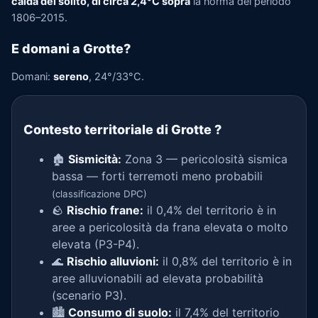
calda del solito, di circa 2,4°C sopra
la norma del periodo
1806–2015.
E domani a Grotte?
Domani:
sereno
, 24°/33°C.
Contesto territoriale di Grotte
?
🏚️
Sismicità:
Zona 3 — pericolosità sismica
bassa — forti terremoti meno probabili
(classificazione DPC)
🪨
Rischio frane:
il 0,4% del territorio è in
aree a pericolosità da frana elevata o molto
elevata (P3-P4).
🌊
Rischio alluvioni:
il 0,8% del territorio è in
aree alluvionabili ad elevata probabilità
(scenario P3).
🏙️
Consumo di suolo:
il 7,4% del territorio