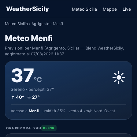
WeatherSicily
Meteo Sicilia
Mappe
Live
Meteo Sicilia
›
Agrigento
›
Menfi
Meteo Menfi
Previsioni per Menfi (Agrigento, Sicilia) — Blend WeatherSicily,
aggiornate al 07/08/2026 11:37.
37
☀️
°C
Sereno · percepiti 37°
↑ 40° ↓ 27°
Adesso a
Menfi
· umidità 35% · vento 4 km/h Nord-Ovest
ORA PER ORA · 24H
BLEND