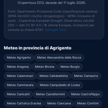
.
(Copernicus EDO, decade del 11 luglio 2026)
Fonti: Dipartimento Protezione Civile (classificazione sismica) ·
ISPRA IdroGEO (rischio idrogeologico) · ISPRA Consumo di
suolo · Copernicus European Drought Observatory (siccità
CDI) — dati CC BY 4.0 / © Unione Europea, ricomposti per
comune su chiave ISTAT.
Dettaglio fonti
.
Meteo in provincia di Agrigento
Meteo Agrigento
Meteo Alessandria della Rocca
Meteo Aragona
Meteo Bivona
Meteo Burgio
Meteo Calamonaci
Meteo Caltabellotta
Meteo Camastra
Meteo Cammarata
Meteo Campobello di Licata
Meteo Canicattì
Meteo Casteltermini
Meteo Castrofilippo
Meteo Cattolica Eraclea
Meteo Cianciana
Meteo Comitini