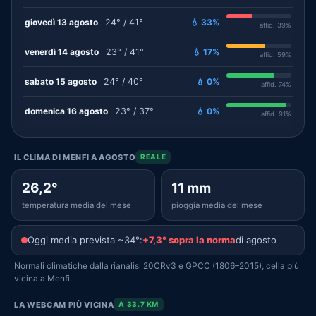
giovedì 13 agosto
24° / 41°
💧 33%
affid. 39%
venerdì 14 agosto
23° / 41°
💧 17%
affid. 59%
sabato 15 agosto
24° / 40°
💧 0%
affid. 74%
domenica 16 agosto
23° / 37°
💧 0%
affid. 91%
IL CLIMA DI MENFI A AGOSTO
REALE
26,2°
11 mm
temperatura media del mese
pioggia media del mese
Oggi media prevista ~34°:
+7,3° sopra la norma
di agosto
Normali climatiche dalla rianalisi 20CRv3 e GPCC (1806–2015), cella più
vicina a Menfi.
LA WEBCAM PIÙ VICINA
A 33.7 KM