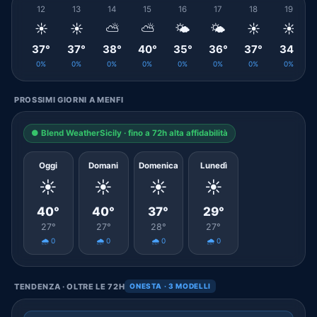
12
13
14
15
16
17
18
19
☀️
☀️
⛅
⛅
🌤️
🌤️
☀️
☀️
37°
37°
38°
40°
35°
36°
37°
34°
0%
0%
0%
0%
0%
0%
0%
0%
PROSSIMI GIORNI A MENFI
● Blend WeatherSicily · fino a 72h alta affidabilità
Oggi
Domani
Domenica
Lunedì
☀️
☀️
☀️
☀️
40°
40°
37°
29°
27°
27°
28°
27°
🌧️ 0
🌧️ 0
🌧️ 0
🌧️ 0
TENDENZA · OLTRE LE 72H
ONESTA · 3 MODELLI