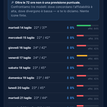
🔎
Oltre le 72 ore non è una previsione puntuale.
Confrontiamo tre modelli: dove concordano l'affidabilità è
alta, dove divergono è bassa — e te lo diciamo. Niente
icone finte.
martedì 14 luglio
22° / 37°
💧 0%
affid. 64%
mercoledì 15 luglio
22° / 42°
💧 0%
affid. 31%
giovedì 16 luglio
24° / 42°
💧 0%
affid. 42%
venerdì 17 luglio
24° / 42°
💧 0%
affid. 48%
sabato 18 luglio
23° / 45°
💧 0%
affid. 30%
domenica 19 luglio
23° / 46°
💧 0%
affid. 42%
lunedì 20 luglio
23° / 45°
💧 0%
affid. 30%
martedì 21 luglio
23° / 44°
💧 0%
affid. 30%