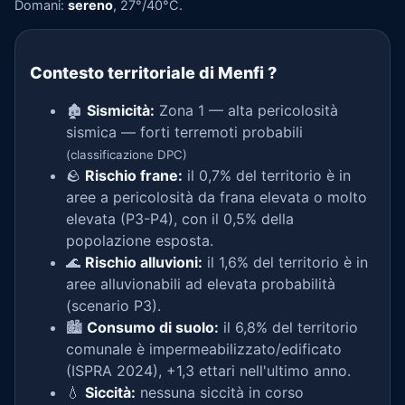
Domani:
sereno
, 27°/40°C.
Contesto territoriale di Menfi
?
🏚️
Sismicità:
Zona 1 — alta pericolosità
sismica — forti terremoti probabili
(classificazione DPC)
🪨
Rischio frane:
il 0,7% del territorio è in
aree a pericolosità da frana elevata o molto
elevata (P3-P4), con il 0,5% della
popolazione esposta.
🌊
Rischio alluvioni:
il 1,6% del territorio è in
aree alluvionabili ad elevata probabilità
(scenario P3).
🏙️
Consumo di suolo:
il 6,8% del territorio
comunale è impermeabilizzato/edificato
(ISPRA 2024), +1,3 ettari nell'ultimo anno.
💧
Siccità:
nessuna siccità in corso