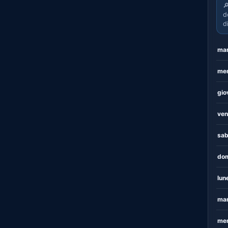

d
d
mar
mer
gio
ven
sab
dom
lun
mar
mer