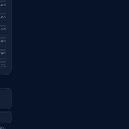
. 49%
. 45%
. 61%
. 66%
. 56%
. 71%
ini.