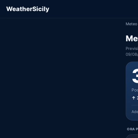
WeatherSicily
Meteo 
Me
Previs
09/08
Poc
↑ 
Ad
ORA P