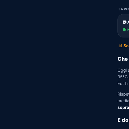
LA WE
📷 
🟢 i
📊 Sc
Che 
Oggi 
35°C. 
Est fi
Rispe
media)
sopra
E do