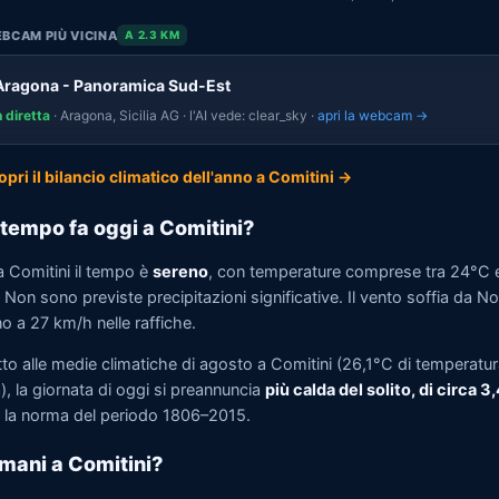
BCAM PIÙ VICINA
A 2.3 KM
Aragona - Panoramica Sud-Est
n diretta
· Aragona, Sicilia AG · l'AI vede: clear_sky ·
apri la webcam →
opri il bilancio climatico dell'anno a Comitini →
tempo fa oggi a Comitini?
a Comitini il tempo è
sereno
, con temperature comprese tra 24°C 
Non sono previste precipitazioni significative. Il vento soffia da N
no a 27 km/h nelle raffiche.
tto alle medie climatiche di agosto a Comitini (26,1°C di temperatu
, la giornata di oggi si preannuncia
più calda del solito, di circa 3
la norma del periodo 1806–2015.
mani a Comitini?