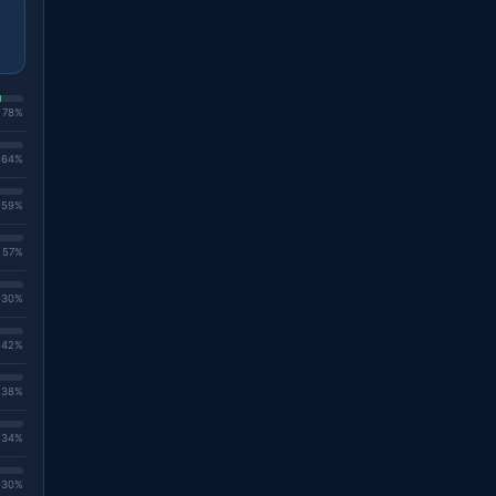
. 78%
. 64%
. 59%
. 57%
. 30%
. 42%
. 38%
. 34%
. 30%