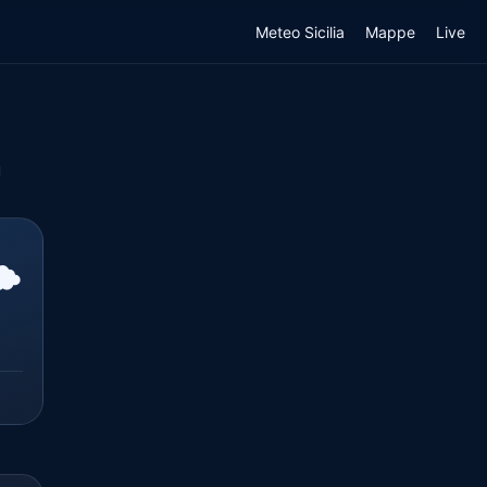
Meteo Sicilia
Mappe
Live
l
️