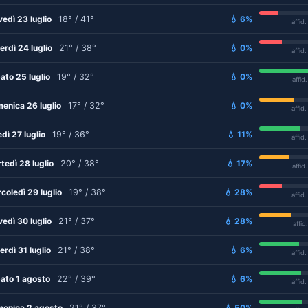
vedì 23 luglio
18° / 41°
💧 6%
affid
erdì 24 luglio
21° / 38°
💧 0%
affid
ato 25 luglio
19° / 32°
💧 0%
affid
enica 26 luglio
17° / 32°
💧 0%
affid
edì 27 luglio
19° / 36°
💧 11%
affid
tedì 28 luglio
20° / 38°
💧 17%
affid
coledì 29 luglio
19° / 38°
💧 28%
affid
vedì 30 luglio
21° / 37°
💧 28%
affid
erdì 31 luglio
21° / 38°
💧 6%
affid
ato 1 agosto
22° / 39°
💧 6%
affid
enica 2 agosto
21° / 37°
💧 50%