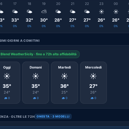
16
17
18
19
20
21
22
23
00
️
🌤️
🌤️
⛅
🌤️
🌤️
🌤️
☀️
☀️
3°
33°
32°
30°
28°
27°
27°
26°
26°
2
0%
0%
0%
0%
0%
0%
0%
0%
0%
IMI GIORNI A COMITINI
Blend WeatherSicily · fino a 72h alta affidabilità
Oggi
Domani
Martedì
Mercoledì
☀️
☀️
☀️
☀️
35°
35°
36°
27°
24°
24°
25°
26°
🌧️ 0
🌧️ 0
🌧️ 0
🌧️ 0
NZA · OLTRE LE 72H
ONESTA · 3 MODELLI