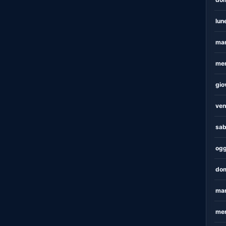
lun
mar
mer
gio
ven
sab
ogg
dom
mar
mer