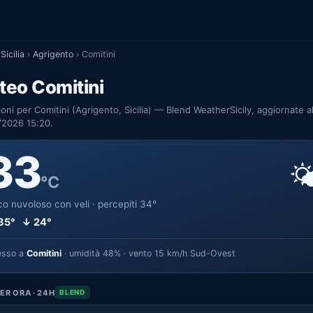
Sicilia
›
Agrigento
›
Comitini
teo Comitini
ioni per Comitini (Agrigento, Sicilia) — Blend WeatherSicily, aggiornate a
/2026 15:20.
33

°C
o nuvoloso con veli · percepiti 34°
35° ↓ 24°
esso a
Comitini
· umidità 48% · vento 15 km/h Sud-Ovest
ER ORA · 24H
BLEND