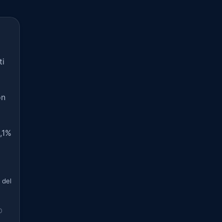
ti
on
0,1%
 del
O