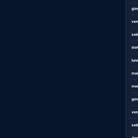
gio
ven
sab
dom
lun
mar
mer
gio
ven
sab
dom