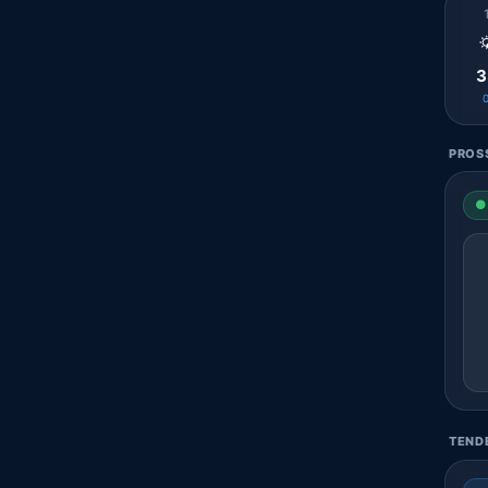

3
PROSS
● 
TENDE