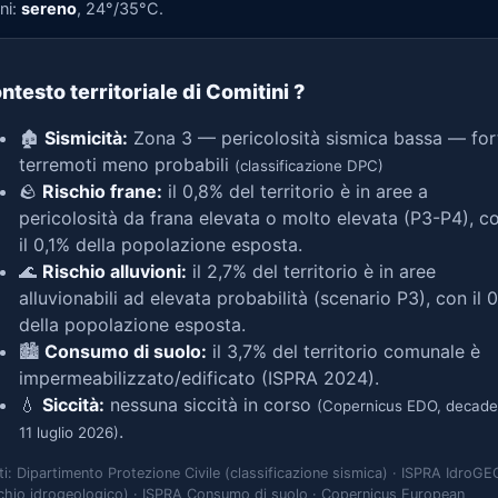
ni:
sereno
, 24°/35°C.
ntesto territoriale di Comitini
?
🏚️
Sismicità:
Zona 3 — pericolosità sismica bassa — for
terremoti meno probabili
(classificazione DPC)
🪨
Rischio frane:
il 0,8% del territorio è in aree a
pericolosità da frana elevata o molto elevata (P3-P4), c
il 0,1% della popolazione esposta.
🌊
Rischio alluvioni:
il 2,7% del territorio è in aree
alluvionabili ad elevata probabilità (scenario P3), con il 
della popolazione esposta.
🏙️
Consumo di suolo:
il 3,7% del territorio comunale è
impermeabilizzato/edificato (ISPRA 2024).
💧
Siccità:
nessuna siccità in corso
(Copernicus EDO, decade
.
11 luglio 2026)
ti: Dipartimento Protezione Civile (classificazione sismica) · ISPRA IdroGE
schio idrogeologico) · ISPRA Consumo di suolo · Copernicus European