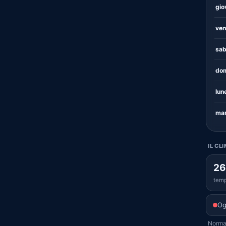
gio
ven
sab
dom
lun
mar
IL CL
26
temp
Og
Normal