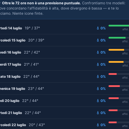

Oltre le 72 ore non è una previsione puntuale.
Confrontiamo tre modelli:
ove concordano l'affidabilità è alta, dove divergono è bassa — e te lo
iciamo. Niente icone finte.
tedì 14 luglio
19° / 37°
💧 0%
affid
coledì 15 luglio
20° / 39°
💧 0%
affid
vedì 16 luglio
22° / 42°
💧 0%
affid
erdì 17 luglio
21° / 41°
💧 0%
affid
ato 18 luglio
22° / 44°
💧 0%
affid
enica 19 luglio
23° / 44°
💧 0%
affid
edì 20 luglio
22° / 44°
💧 0%
affid
tedì 21 luglio
22° / 44°
💧 0%
affid
coledì 22 luglio
20° / 43°
💧 0%
affid