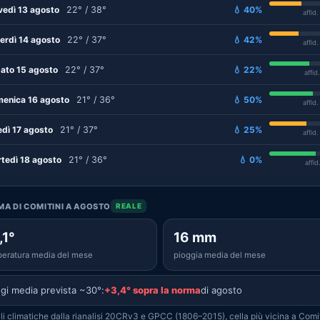
vedì 13 agosto
22° / 38°
💧 40%
affid
erdì 14 agosto
22° / 37°
💧 42%
affid
ato 15 agosto
22° / 37°
💧 22%
affid
enica 16 agosto
21° / 36°
💧 50%
affid
edì 17 agosto
21° / 37°
💧 25%
affid
tedì 18 agosto
21° / 36°
💧 0%
affid
IMA DI COMITINI A AGOSTO
REALE
,1°
16 mm
eratura media del mese
pioggia media del mese
gi media prevista ~30°:
+3,4° sopra la norma
di agosto
i climatiche dalla rianalisi 20CRv3 e GPCC (1806–2015), cella più vicina a Comit