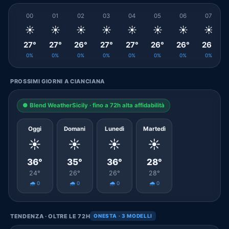
00
01
02
03
04
05
06
07
☀️
☀️
☀️
☀️
☀️
☀️
☀️
☀️
27°
27°
26°
27°
27°
26°
26°
26°
0%
0%
0%
0%
0%
0%
0%
0%
PROSSIMI GIORNI A CIANCIANA
● Blend WeatherSicily · fino a 72h alta affidabilità
Oggi
Domani
Lunedì
Martedì
☀️
☀️
☀️
☀️
36°
35°
36°
28°
24°
26°
26°
28°
🌧️ 0
🌧️ 0
🌧️ 0
🌧️ 0
TENDENZA · OLTRE LE 72H
ONESTA · 3 MODELLI