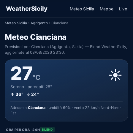
WeatherSicily
Meteo Sicilia
Mappe
Live
Meteo Sicilia
›
Agrigento
›
Cianciana
Meteo Cianciana
Previsioni per Cianciana (Agrigento, Sicilia) — Blend WeatherSicily,
aggiornate al 08/08/2026 23:30.
27
☀️
°C
Sereno · percepiti 28°
↑ 36° ↓ 24°
Adesso a
Cianciana
· umidità 60% · vento 22 km/h Nord-Nord-
Est
ORA PER ORA · 24H
BLEND