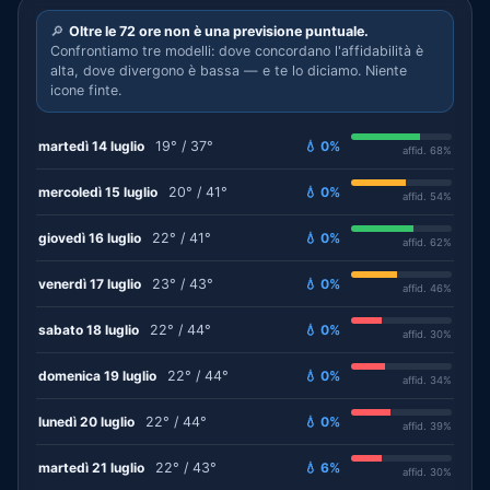
🔎
Oltre le 72 ore non è una previsione puntuale.
Confrontiamo tre modelli: dove concordano l'affidabilità è
alta, dove divergono è bassa — e te lo diciamo. Niente
icone finte.
martedì 14 luglio
19° / 37°
💧 0%
affid. 68%
mercoledì 15 luglio
20° / 41°
💧 0%
affid. 54%
giovedì 16 luglio
22° / 41°
💧 0%
affid. 62%
venerdì 17 luglio
23° / 43°
💧 0%
affid. 46%
sabato 18 luglio
22° / 44°
💧 0%
affid. 30%
domenica 19 luglio
22° / 44°
💧 0%
affid. 34%
lunedì 20 luglio
22° / 44°
💧 0%
affid. 39%
martedì 21 luglio
22° / 43°
💧 6%
affid. 30%