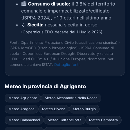
🏙️
Consumo di suolo:
il 3,8% del territorio
comunale è impermeabilizzato/edificato
(ISPRA 2024), +1,9 ettari nell'ultimo anno.
💧
Siccità:
nessuna siccità in corso
.
(Copernicus EDO, decade del 11 luglio 2026)
Fonti: Dipartimento Protezione Civile (classificazione sismica) ·
ISPRA IdroGEO (rischio idrogeologico) · ISPRA Consumo di
suolo · Copernicus European Drought Observatory (siccità
CDI) — dati CC BY 4.0 / © Unione Europea, ricomposti per
comune su chiave ISTAT.
Dettaglio fonti
.
Meteo in provincia di Agrigento
Meteo Agrigento
Meteo Alessandria della Rocca
Meteo Aragona
Meteo Bivona
Meteo Burgio
Meteo Calamonaci
Meteo Caltabellotta
Meteo Camastra