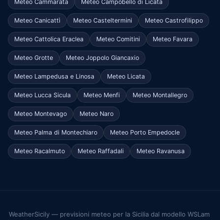
Meteo Cammarata
Meteo Campobello di Licata
Meteo Canicattì
Meteo Casteltermini
Meteo Castrofilippo
Meteo Cattolica Eraclea
Meteo Comitini
Meteo Favara
Meteo Grotte
Meteo Joppolo Giancaxio
Meteo Lampedusa e Linosa
Meteo Licata
Meteo Lucca Sicula
Meteo Menfi
Meteo Montallegro
Meteo Montevago
Meteo Naro
Meteo Palma di Montechiaro
Meteo Porto Empedocle
Meteo Racalmuto
Meteo Raffadali
Meteo Ravanusa
WeatherSicily — previsioni meteo per la Sicilia dal modello WSLam