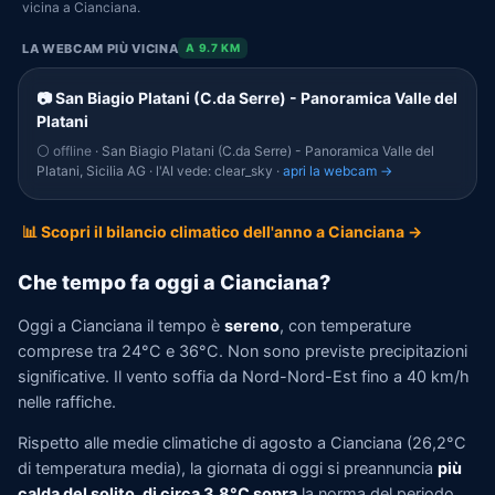
vicina a Cianciana.
LA WEBCAM PIÙ VICINA
A 9.7 KM
📷 San Biagio Platani (C.da Serre) - Panoramica Valle del
Platani
⚪ offline
· San Biagio Platani (C.da Serre) - Panoramica Valle del
Platani, Sicilia AG · l'AI vede: clear_sky ·
apri la webcam →
📊 Scopri il bilancio climatico dell'anno a Cianciana →
Che tempo fa oggi a Cianciana?
Oggi a Cianciana il tempo è
sereno
, con temperature
comprese tra 24°C e 36°C. Non sono previste precipitazioni
significative. Il vento soffia da Nord-Nord-Est fino a 40 km/h
nelle raffiche.
Rispetto alle medie climatiche di agosto a Cianciana (26,2°C
di temperatura media), la giornata di oggi si preannuncia
più
calda del solito, di circa 3,8°C sopra
la norma del periodo