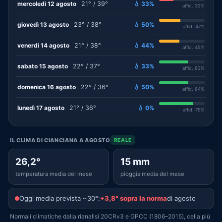
mercoledì 12 agosto
21° / 39°
💧 33%
affid. 32%
giovedì 13 agosto
23° / 38°
💧 50%
affid. 47%
venerdì 14 agosto
21° / 38°
💧 44%
affid. 45%
sabato 15 agosto
22° / 37°
💧 33%
affid. 63%
domenica 16 agosto
22° / 36°
💧 50%
affid. 64%
lunedì 17 agosto
21° / 36°
💧 0%
affid. 75%
IL CLIMA DI CIANCIANA A AGOSTO
REALE
26,2°
15 mm
temperatura media del mese
pioggia media del mese
Oggi media prevista ~30°:
+3,8° sopra la norma
di agosto
Normali climatiche dalla rianalisi 20CRv3 e GPCC (1806–2015), cella più