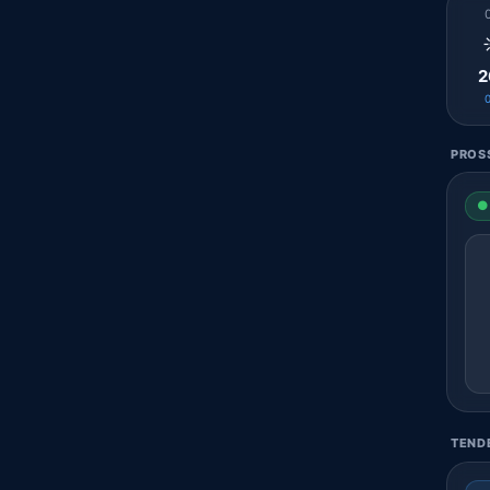
2
PROSS
● 
TENDE