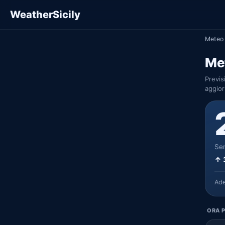
WeatherSicily
Meteo 
Me
Previs
aggior
Ser
↑ 
Ad
ORA P