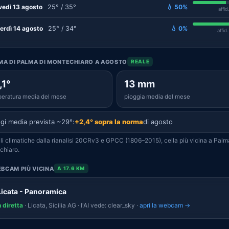
vedì 13 agosto
25° / 35°
💧 50%
affid
erdì 14 agosto
25° / 34°
💧 0%
affid
IMA DI PALMA DI MONTECHIARO A AGOSTO
REALE
,1°
13 mm
eratura media del mese
pioggia media del mese
gi media prevista ~29°:
+2,4° sopra la norma
di agosto
i climatiche dalla rianalisi 20CRv3 e GPCC (1806–2015), cella più vicina a Palm
chiaro.
BCAM PIÙ VICINA
A 17.6 KM
Licata - Panoramica
n diretta
· Licata, Sicilia AG · l'AI vede: clear_sky ·
apri la webcam →