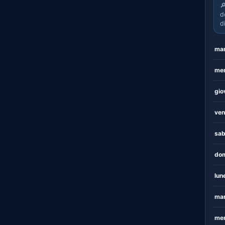

d
d
mar
mer
gio
ven
sab
dom
lun
mar
mer