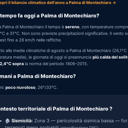
opri il bilancio climatico dell'anno a Palma di Montechiaro →
tempo fa oggi a Palma di Montechiaro?
a Palma di Montechiaro il tempo è
sereno
, con temperature compr
°C e 31°C. Non sono previste precipitazioni significative. Il vento s
st fino a 28 km/h nelle raffiche.
tto alle medie climatiche di agosto a Palma di Montechiaro (26,1°C 
ratura media), la giornata di oggi si preannuncia
più calda del solit
 2,4°C sopra
la norma del periodo 1806–2015.
mani a Palma di Montechiaro?
ni:
poco nuvoloso
, 26°/33°C.
ntesto territoriale di Palma di Montechiaro
?
🏚️
Sismicità:
Zona 3 — pericolosità sismica bassa — for
terremoti meno probabili
(classificazione DPC)