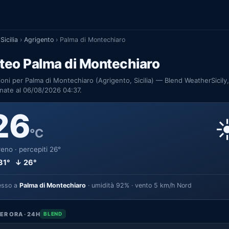
Sicilia
›
Agrigento
›
Palma di Montechiaro
teo Palma di Montechiaro
ioni per Palma di Montechiaro (Agrigento, Sicilia) — Blend WeatherSicily,
nate al 06/08/2026 04:37.
26
☀
°C
eno · percepiti 26°
31° ↓ 26°
esso a
Palma di Montechiaro
· umidità 92% · vento 5 km/h Nord
ER ORA · 24H
BLEND