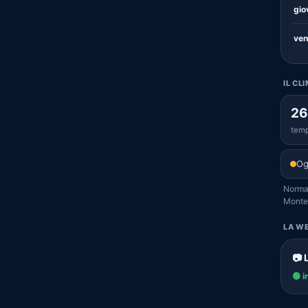
gio
ven
IL CL
26
temp
Og
Normal
Monte
LA WE
📷 
🟢 i