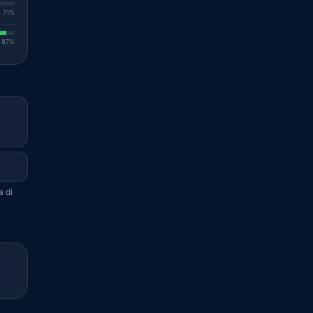
. 71%
. 87%
a di