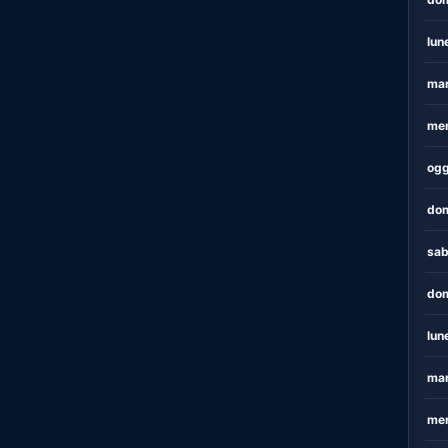
lun
mar
mer
ogg
dom
sab
dom
lun
mar
mer