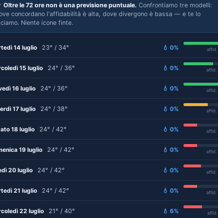

Oltre le 72 ore non è una previsione puntuale.
Confrontiamo tre modelli:
ove concordano l'affidabilità è alta, dove divergono è bassa — e te lo
iciamo. Niente icone finte.
tedì 14 luglio
23° / 34°
💧 0%
affid
coledì 15 luglio
24° / 36°
💧 0%
affid
vedì 16 luglio
24° / 36°
💧 0%
affid
erdì 17 luglio
24° / 38°
💧 0%
affid
ato 18 luglio
24° / 42°
💧 0%
affid
enica 19 luglio
24° / 42°
💧 0%
affid
edì 20 luglio
24° / 42°
💧 0%
affid
tedì 21 luglio
24° / 42°
💧 0%
affid
coledì 22 luglio
21° / 40°
💧 6%
affid