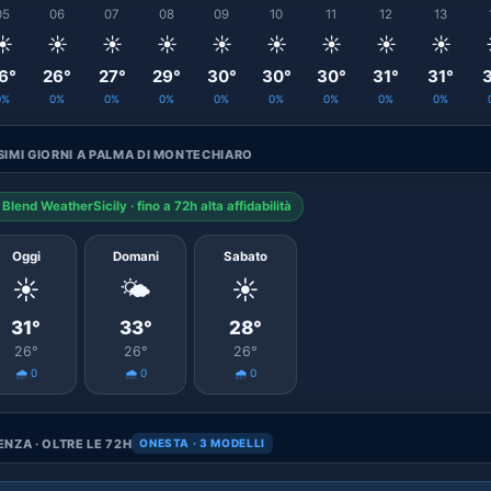
05
06
07
08
09
10
11
12
13
☀️
☀️
☀️
☀️
☀️
☀️
☀️
☀️
☀️
6°
26°
27°
29°
30°
30°
30°
31°
31°
3
0%
0%
0%
0%
0%
0%
0%
0%
0%
IMI GIORNI A PALMA DI MONTECHIARO
Blend WeatherSicily · fino a 72h alta affidabilità
Oggi
Domani
Sabato
☀️
🌤️
☀️
31°
33°
28°
26°
26°
26°
🌧️ 0
🌧️ 0
🌧️ 0
NZA · OLTRE LE 72H
ONESTA · 3 MODELLI