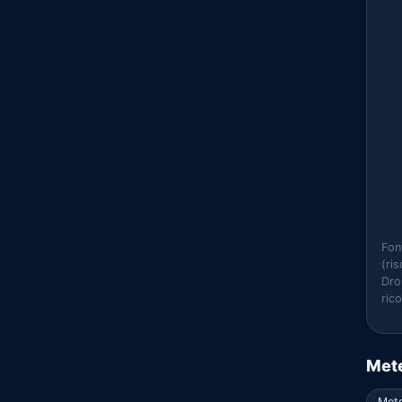
Fon
(ri
Dro
ric
Mete
Mete