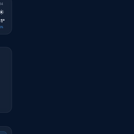
14
15
16
17
18
19
20
21
22
☀️
☀️
☀️
🌤️
🌤️
☀️
☀️
☀️
☀️
1°
31°
31°
30°
29°
28°
28°
27°
27°
0%
0%
0%
0%
0%
0%
0%
0%
0%