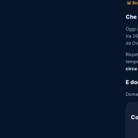
📊 Sc
Che 
Oggi 
tra 26
da Ove
Rispe
tempe
circa
E do
Doma
Co