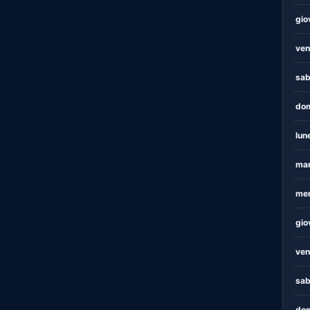
gio
ven
sab
dom
lun
mar
mer
gio
ven
sab
dom