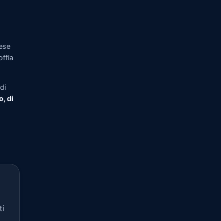
ese
offia
di
o, di
ti