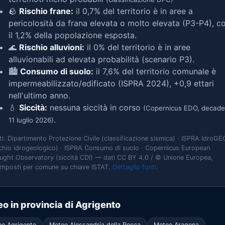
🪨
Rischio frane:
il 0,7% del territorio è in aree a
pericolosità da frana elevata o molto elevata (P3-P4), c
il 1,2% della popolazione esposta.
🌊
Rischio alluvioni:
il 0% del territorio è in aree
alluvionabili ad elevata probabilità (scenario P3).
🏙️
Consumo di suolo:
il 7,6% del territorio comunale è
impermeabilizzato/edificato (ISPRA 2024), +0,9 ettari
nell'ultimo anno.
💧
Siccità:
nessuna siccità in corso
(Copernicus EDO, decade
.
11 luglio 2026)
ti: Dipartimento Protezione Civile (classificazione sismica) · ISPRA IdroGE
schio idrogeologico) · ISPRA Consumo di suolo · Copernicus European
ught Observatory (siccità CDI) — dati CC BY 4.0 / © Unione Europea,
omposti per comune su chiave ISTAT.
Dettaglio fonti
.
o in provincia di Agrigento
o Agrigento
Meteo Alessandria della Rocca
Meteo Aragona