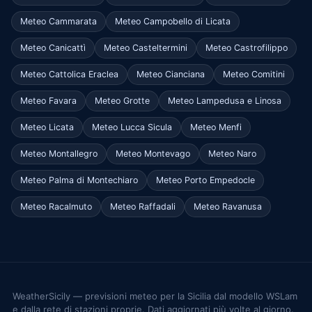
Meteo Cammarata
Meteo Campobello di Licata
Meteo Canicattì
Meteo Casteltermini
Meteo Castrofilippo
Meteo Cattolica Eraclea
Meteo Cianciana
Meteo Comitini
Meteo Favara
Meteo Grotte
Meteo Lampedusa e Linosa
Meteo Licata
Meteo Lucca Sicula
Meteo Menfi
Meteo Montallegro
Meteo Montevago
Meteo Naro
Meteo Palma di Montechiaro
Meteo Porto Empedocle
Meteo Racalmuto
Meteo Raffadali
Meteo Ravanusa
WeatherSicily — previsioni meteo per la Sicilia dal modello WSLam
e dalla rete di stazioni proprie. Dati aggiornati più volte al giorno.