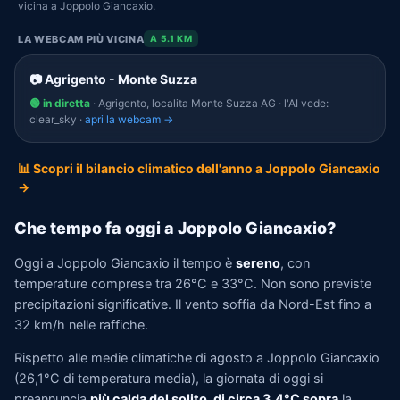
vicina a Joppolo Giancaxio.
LA WEBCAM PIÙ VICINA
A 5.1 KM
📷 Agrigento - Monte Suzza
🟢 in diretta
· Agrigento, localita Monte Suzza AG · l'AI vede:
clear_sky ·
apri la webcam →
📊 Scopri il bilancio climatico dell'anno a Joppolo Giancaxio
→
Che tempo fa oggi a Joppolo Giancaxio?
Oggi a Joppolo Giancaxio il tempo è
sereno
, con
temperature comprese tra 26°C e 33°C. Non sono previste
precipitazioni significative. Il vento soffia da Nord-Est fino a
32 km/h nelle raffiche.
Rispetto alle medie climatiche di agosto a Joppolo Giancaxio
(26,1°C di temperatura media), la giornata di oggi si
preannuncia
più calda del solito, di circa 3,4°C sopra
la