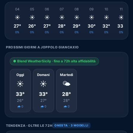
04
05
06
07
08
09
10
11
☀️
☀️
☀️
☀️
☀️
☀️
☀️
☀️
27°
26°
27°
28°
29°
30°
32°
33°
0%
0%
0%
0%
0%
0%
0%
0%
PROSSIMI GIORNI A JOPPOLO GIANCAXIO
● Blend WeatherSicily · fino a 72h alta affidabilità
Oggi
Domani
Martedì
☀️
☀️
🌤️
33°
33°
28°
26°
27°
28°
🌧️ 0
🌧️ 0
🌧️ 0
TENDENZA · OLTRE LE 72H
ONESTA · 3 MODELLI