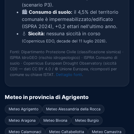
(scenario P3).
🏙️
Consumo di suolo:
il 4,5% del territorio
comunale è impermeabilizzato/edificato
(ISPRA 2024), +0,2 ettari nell'ultimo anno.
💧
Siccità:
nessuna siccità in corso
.
(Copernicus EDO, decade del 11 luglio 2026)
Fonti: Dipartimento Protezione Civile (classificazione sismica) ·
ISPRA IdroGEO (rischio idrogeologico) · ISPRA Consumo di
suolo · Copernicus European Drought Observatory (siccità
CDI) — dati CC BY 4.0 / © Unione Europea, ricomposti per
comune su chiave ISTAT.
Dettaglio fonti
.
Meteo in provincia di Agrigento
Meteo Agrigento
Meteo Alessandria della Rocca
Meteo Aragona
Meteo Bivona
Meteo Burgio
Meteo Calamonaci
Meteo Caltabellotta
Meteo Camastra