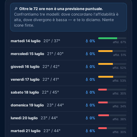
🔎
Oltre le 72 ore non è una previsione puntuale.
Confrontiamo tre modelli: dove concordano l'affidabilità è
alta, dove divergono è bassa — e te lo diciamo. Niente
icone finte.
martedì 14 luglio
20° / 37°
💧 0%
affid. 67%
mercoledì 15 luglio
21° / 40°
💧 0%
affid. 51%
giovedì 16 luglio
22° / 42°
💧 0%
affid. 52%
venerdì 17 luglio
22° / 41°
💧 0%
affid. 53%
sabato 18 luglio
22° / 45°
💧 0%
affid. 30%
domenica 19 luglio
23° / 44°
💧 0%
affid. 34%
lunedì 20 luglio
23° / 44°
💧 0%
affid. 38%
martedì 21 luglio
23° / 44°
💧 6%
affid. 30%