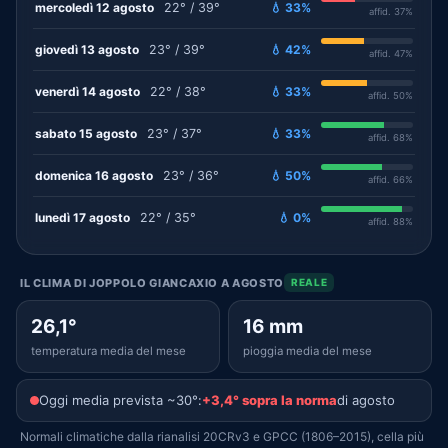
mercoledì 12 agosto
22° / 39°
💧 33%
affid. 37%
giovedì 13 agosto
23° / 39°
💧 42%
affid. 47%
venerdì 14 agosto
22° / 38°
💧 33%
affid. 50%
sabato 15 agosto
23° / 37°
💧 33%
affid. 68%
domenica 16 agosto
23° / 36°
💧 50%
affid. 66%
lunedì 17 agosto
22° / 35°
💧 0%
affid. 88%
IL CLIMA DI JOPPOLO GIANCAXIO A AGOSTO
REALE
26,1°
16 mm
temperatura media del mese
pioggia media del mese
Oggi media prevista ~30°:
+3,4° sopra la norma
di agosto
Normali climatiche dalla rianalisi 20CRv3 e GPCC (1806–2015), cella più