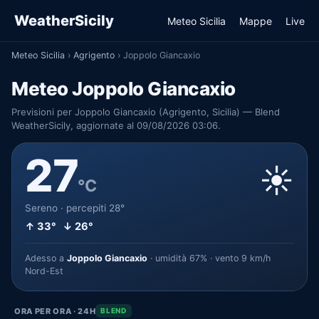
WeatherSicily
Meteo Sicilia
Mappe
Live
Meteo Sicilia
›
Agrigento
›
Joppolo Giancaxio
Meteo Joppolo Giancaxio
Previsioni per Joppolo Giancaxio (Agrigento, Sicilia) — Blend
WeatherSicily, aggiornate al 09/08/2026 03:06.
27
☀️
°C
Sereno · percepiti 28°
↑ 33° ↓ 26°
Adesso a
Joppolo Giancaxio
· umidità 67% · vento 9 km/h
Nord-Est
ORA PER ORA · 24H
BLEND