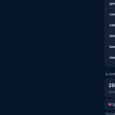
gio
ven
sab
dom
lun
mar
IL CL
26
temp
Og
Normal