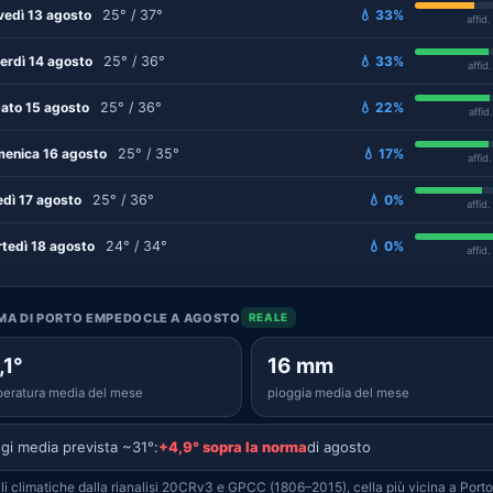
vedì 13 agosto
25° / 37°
💧 33%
affid
erdì 14 agosto
25° / 36°
💧 33%
affid
ato 15 agosto
25° / 36°
💧 22%
affid
enica 16 agosto
25° / 35°
💧 17%
affid
edì 17 agosto
25° / 36°
💧 0%
affid
tedì 18 agosto
24° / 34°
💧 0%
affid
IMA DI PORTO EMPEDOCLE A AGOSTO
REALE
,1°
16 mm
eratura media del mese
pioggia media del mese
gi media prevista ~31°:
+4,9° sopra la norma
di agosto
i climatiche dalla rianalisi 20CRv3 e GPCC (1806–2015), cella più vicina a Porto