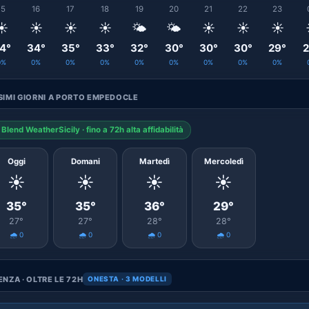
15
16
17
18
19
20
21
22
23
☀️
☀️
☀️
☀️
🌤️
🌤️
☀️
☀️
☀️
4°
34°
35°
33°
32°
30°
30°
30°
29°
2
0%
0%
0%
0%
0%
0%
0%
0%
0%
IMI GIORNI A PORTO EMPEDOCLE
Blend WeatherSicily · fino a 72h alta affidabilità
Oggi
Domani
Martedì
Mercoledì
☀️
☀️
☀️
☀️
35°
35°
36°
29°
27°
27°
28°
28°
🌧️ 0
🌧️ 0
🌧️ 0
🌧️ 0
NZA · OLTRE LE 72H
ONESTA · 3 MODELLI