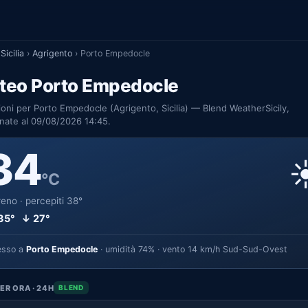
Sicilia
›
Agrigento
›
Porto Empedocle
teo Porto Empedocle
ioni per Porto Empedocle (Agrigento, Sicilia) — Blend WeatherSicily,
nate al 09/08/2026 14:45.
34
☀
°C
eno · percepiti 38°
35° ↓ 27°
esso a
Porto Empedocle
· umidità 74% · vento 14 km/h Sud-Sud-Ovest
ER ORA · 24H
BLEND