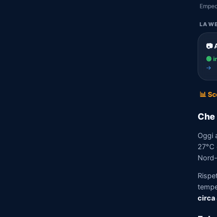
Emped
LA WE
📷 
🟢 i
→
📊 Sc
Che 
Oggi 
27°C e
Nord-E
Rispe
tempe
circa