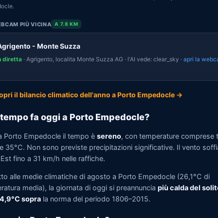
ocle.
BCAM PIÙ VICINA
A 7.8 KM
Agrigento - Monte Suzza
n diretta
· Agrigento, localita Monte Suzza AG · l'AI vede: clear_sky ·
apri la web
opri il bilancio climatico dell'anno a Porto Empedocle →
tempo fa oggi a Porto Empedocle?
a Porto Empedocle il tempo è
sereno
, con temperature comprese t
 35°C. Non sono previste precipitazioni significative. Il vento soff
st fino a 31 km/h nelle raffiche.
tto alle medie climatiche di agosto a Porto Empedocle (26,1°C di
ratura media), la giornata di oggi si preannuncia
più calda del solit
 4,9°C sopra
la norma del periodo 1806–2015.