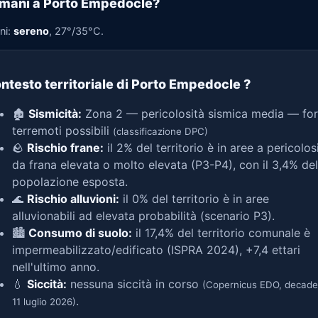
mani a Porto Empedocle?
ni:
sereno
, 27°/35°C.
ntesto territoriale di Porto Empedocle
?
🏚️
Sismicità:
Zona 2 — pericolosità sismica media — for
terremoti possibili
(classificazione DPC)
🪨
Rischio frane:
il 2% del territorio è in aree a pericolos
da frana elevata o molto elevata (P3-P4), con il 3,4% del
popolazione esposta.
🌊
Rischio alluvioni:
il 0% del territorio è in aree
alluvionabili ad elevata probabilità (scenario P3).
🏙️
Consumo di suolo:
il 17,4% del territorio comunale è
impermeabilizzato/edificato (ISPRA 2024), +7,4 ettari
nell'ultimo anno.
💧
Siccità:
nessuna siccità in corso
(Copernicus EDO, decade
.
11 luglio 2026)