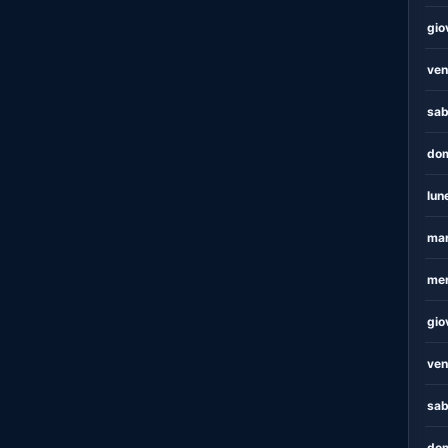
gio
ven
sab
dom
lun
mar
mer
gio
ven
sab
dom