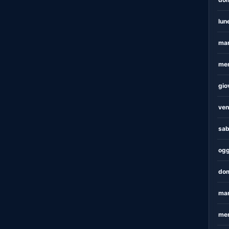
lun
mar
mer
gio
ven
sab
ogg
dom
mar
mer