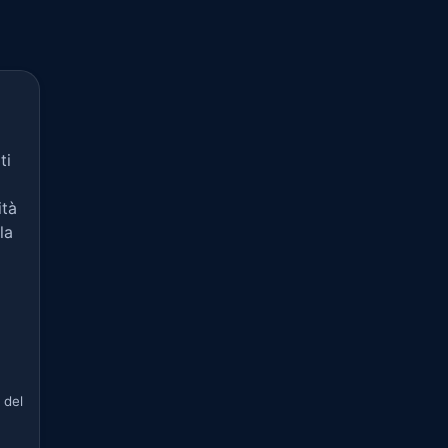
ti
ità
la
 del