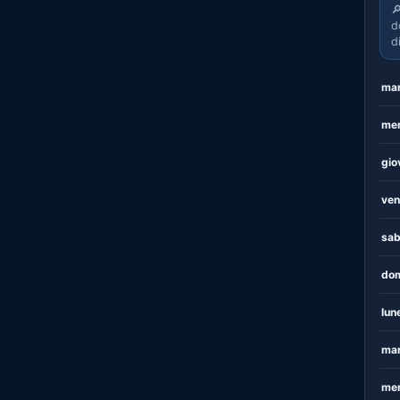

d
d
mar
mer
gio
ven
sab
dom
lun
mar
mer