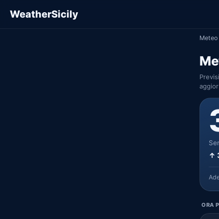
WeatherSicily
Meteo 
Me
Previs
aggior
Ser
↑ 
Ad
ORA P