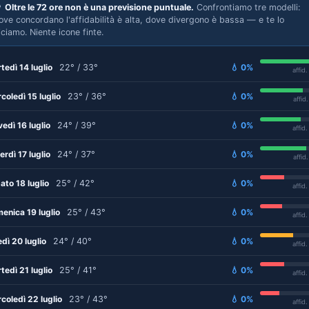

Oltre le 72 ore non è una previsione puntuale.
Confrontiamo tre modelli:
ove concordano l'affidabilità è alta, dove divergono è bassa — e te lo
iciamo. Niente icone finte.
tedì 14 luglio
22° / 33°
💧 0%
affid
coledì 15 luglio
23° / 36°
💧 0%
affid
vedì 16 luglio
24° / 39°
💧 0%
affid
erdì 17 luglio
24° / 37°
💧 0%
affid
ato 18 luglio
25° / 42°
💧 0%
affid
enica 19 luglio
25° / 43°
💧 0%
affid
edì 20 luglio
24° / 40°
💧 0%
affid
tedì 21 luglio
25° / 41°
💧 0%
affid
coledì 22 luglio
23° / 43°
💧 0%
affid