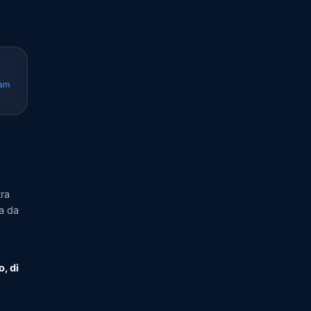
cam
ra
ia da
o, di