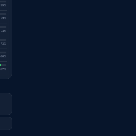
. 59%
. 73%
. 74%
. 73%
. 66%
. 82%