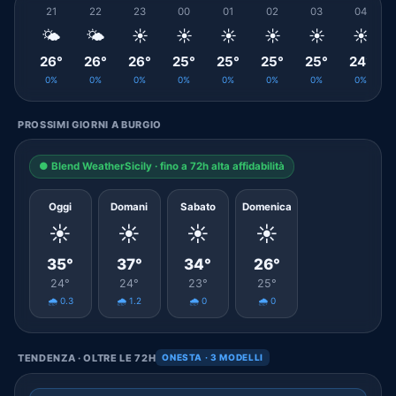
21
22
23
00
01
02
03
04
🌤️
🌤️
☀️
☀️
☀️
☀️
☀️
☀️
26°
26°
26°
25°
25°
25°
25°
24°
0%
0%
0%
0%
0%
0%
0%
0%
PROSSIMI GIORNI A BURGIO
● Blend WeatherSicily · fino a 72h alta affidabilità
Oggi
Domani
Sabato
Domenica
☀️
☀️
☀️
☀️
35°
37°
34°
26°
24°
24°
23°
25°
🌧️ 0.3
🌧️ 1.2
🌧️ 0
🌧️ 0
TENDENZA · OLTRE LE 72H
ONESTA · 3 MODELLI