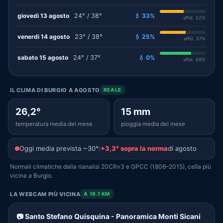
giovedì 13 agosto
24° / 38°
💧 33%
affid. 52%
venerdì 14 agosto
23° / 38°
💧 25%
affid. 57%
sabato 15 agosto
24° / 37°
💧 0%
affid. 69%
IL CLIMA DI BURGIO A AGOSTO
REALE
26,2°
15 mm
temperatura media del mese
pioggia media del mese
Oggi media prevista ~30°:
+3,3° sopra la norma
di agosto
Normali climatiche dalla rianalisi 20CRv3 e GPCC (1806–2015), cella più
vicina a Burgio.
LA WEBCAM PIÙ VICINA
A 18.1 KM
📷 Santo Stefano Quisquina - Panoramica Monti Sicani