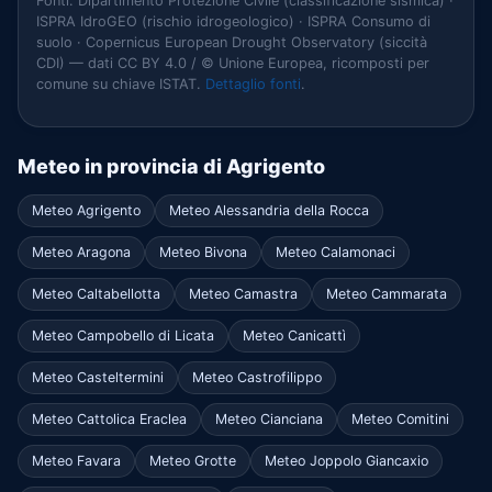
Fonti: Dipartimento Protezione Civile (classificazione sismica) ·
ISPRA IdroGEO (rischio idrogeologico) · ISPRA Consumo di
suolo · Copernicus European Drought Observatory (siccità
CDI) — dati CC BY 4.0 / © Unione Europea, ricomposti per
comune su chiave ISTAT.
Dettaglio fonti
.
Meteo in provincia di Agrigento
Meteo Agrigento
Meteo Alessandria della Rocca
Meteo Aragona
Meteo Bivona
Meteo Calamonaci
Meteo Caltabellotta
Meteo Camastra
Meteo Cammarata
Meteo Campobello di Licata
Meteo Canicattì
Meteo Casteltermini
Meteo Castrofilippo
Meteo Cattolica Eraclea
Meteo Cianciana
Meteo Comitini
Meteo Favara
Meteo Grotte
Meteo Joppolo Giancaxio