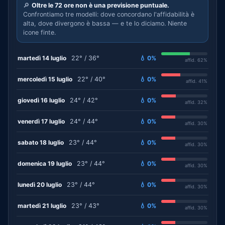
🔎
Oltre le 72 ore non è una previsione puntuale.
Confrontiamo tre modelli: dove concordano l'affidabilità è
alta, dove divergono è bassa — e te lo diciamo. Niente
icone finte.
martedì 14 luglio
22° / 36°
💧 0%
affid. 62%
mercoledì 15 luglio
22° / 40°
💧 0%
affid. 41%
giovedì 16 luglio
24° / 42°
💧 0%
affid. 32%
venerdì 17 luglio
24° / 44°
💧 0%
affid. 30%
sabato 18 luglio
23° / 44°
💧 0%
affid. 30%
domenica 19 luglio
23° / 44°
💧 0%
affid. 30%
lunedì 20 luglio
23° / 44°
💧 0%
affid. 30%
martedì 21 luglio
23° / 43°
💧 0%
affid. 30%