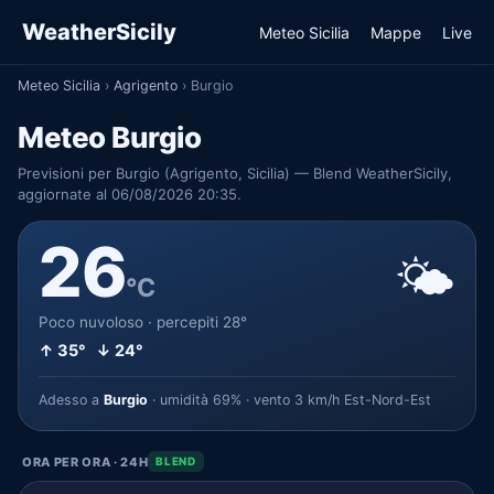
WeatherSicily
Meteo Sicilia
Mappe
Live
Meteo Sicilia
›
Agrigento
›
Burgio
Meteo Burgio
Previsioni per Burgio (Agrigento, Sicilia) — Blend WeatherSicily,
aggiornate al 06/08/2026 20:35.
26
🌤️
°C
Poco nuvoloso · percepiti 28°
↑ 35° ↓ 24°
Adesso a
Burgio
· umidità 69% · vento 3 km/h Est-Nord-Est
ORA PER ORA · 24H
BLEND