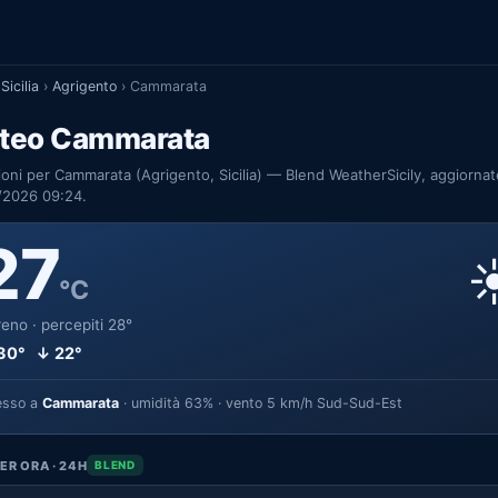
Sicilia
›
Agrigento
›
Cammarata
teo Cammarata
ioni per Cammarata (Agrigento, Sicilia) — Blend WeatherSicily, aggiornat
/2026 09:24.
27
☀
°C
eno · percepiti 28°
30° ↓ 22°
esso a
Cammarata
· umidità 63% · vento 5 km/h Sud-Sud-Est
ER ORA · 24H
BLEND