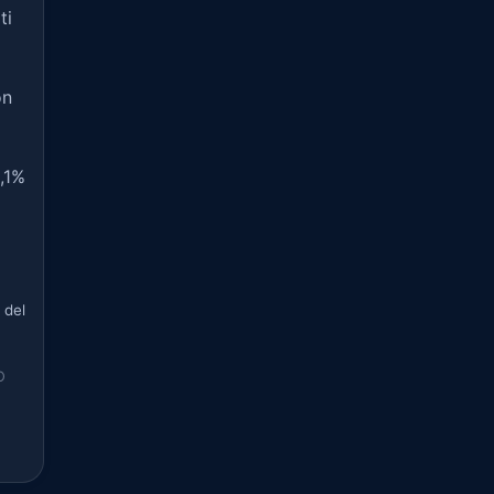
ti
on
0,1%
 del
O