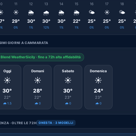
10
11
12
13
14
15
16
17
18
☀️
☀️
🌦️
🌧️
🌦️
🌦️
🌤️
☀️
🌤️
7°
29°
30°
30°
30°
22°
25°
25°
25°
2
0%
0%
1%
12%
1%
1%
0%
0%
0%
SIMI GIORNI A CAMMARATA
Blend WeatherSicily · fino a 72h alta affidabilità
Oggi
Domani
Sabato
Domenica
☀️
☀️
☀️
☀️
30°
28°
30°
24°
22°
22°
23°
23°
🌧️ 1.5
🌧️ 0
🌧️ 0
🌧️ 0
NZA · OLTRE LE 72H
ONESTA · 3 MODELLI