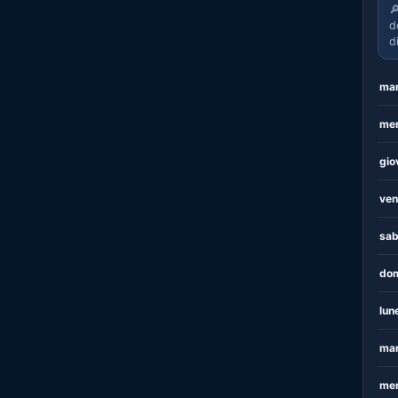

d
d
mar
mer
gio
ven
sab
dom
lun
mar
mer