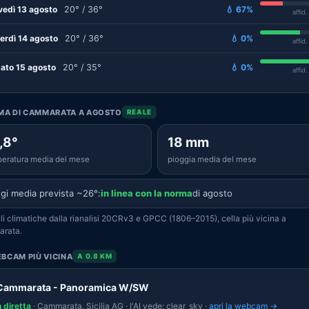
vedì 13 agosto
20° / 36°
💧 67%
affid
erdì 14 agosto
20° / 36°
💧 0%
affid
ato 15 agosto
20° / 35°
💧 0%
affid
IMA DI CAMMARATA A AGOSTO
REALE
,8°
18 mm
eratura media del mese
pioggia media del mese
gi media prevista ~26°:
in linea con la norma
di agosto
i climatiche dalla rianalisi 20CRv3 e GPCC (1806–2015), cella più vicina a
rata.
BCAM PIÙ VICINA
A 0.8 KM
 Cammarata - Panoramica W/SW
n diretta
· Cammarata, Sicilia AG · l'AI vede: clear_sky ·
apri la webcam →