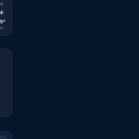
19
20
21
22
23
00
01
02
03
☀️
🌤️
🌤️
☀️
🌤️
⛅
☁️
⛅
🌤️
5°
24°
24°
23°
23°
23°
23°
22°
22°
0%
0%
0%
0%
0%
0%
0%
0%
0%