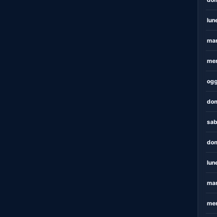
lun
mar
mer
ogg
dom
sab
dom
lun
mar
mer