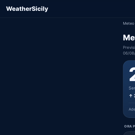
WeatherSicily
Meteo 
Me
Previs
06/08
Ser
↑ 
Ad
ORA P