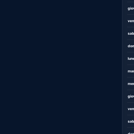
gio
ven
sab
dom
lun
mar
mer
gio
ven
sab
dom