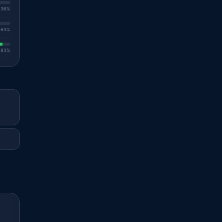
. 36%
. 63%
. 83%