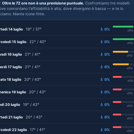

Oltre le 72 ore non è una previsione puntuale.
Confrontiamo tre modelli:
ove concordano l'affidabilità è alta, dove divergono è bassa — e te lo
iciamo. Niente icone finte.
tedì 14 luglio
19° / 37°
💧 0%
affid
coledì 15 luglio
22° / 40°
💧 0%
affid
vedì 16 luglio
21° / 41°
💧 0%
affid
erdì 17 luglio
21° / 41°
💧 0%
affid
ato 18 luglio
20° / 43°
💧 0%
affid
enica 19 luglio
20° / 43°
💧 0%
affid
edì 20 luglio
19° / 43°
💧 0%
affid
tedì 21 luglio
20° / 43°
💧 0%
affid
coledì 22 luglio
17° / 41°
💧 0%
affid