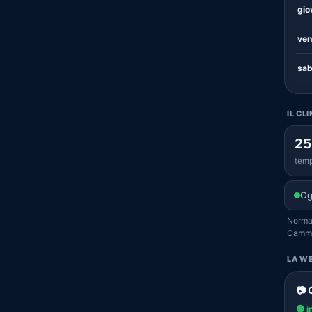
gio
ven
sab
IL CL
25
temp
Og
Normal
Camma
LA WE
📷
🟢 i