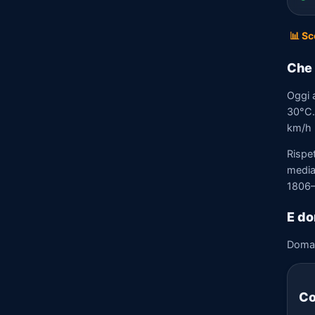
📊 Sc
Che 
Oggi 
30°C. 
km/h n
Rispe
media)
1806–
E d
Doma
Co