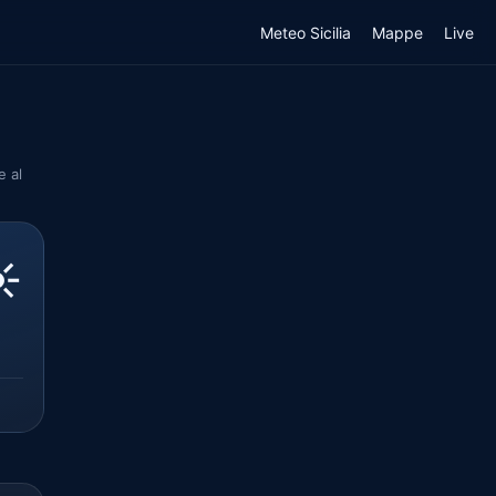
Meteo Sicilia
Mappe
Live
e al
️