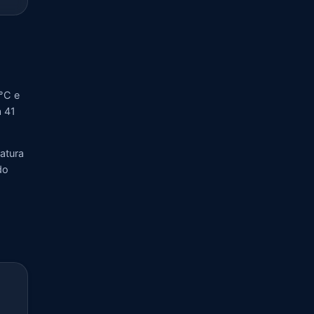
°C e
a 41
atura
do