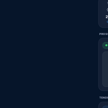
2
PROS
● 
TENDE