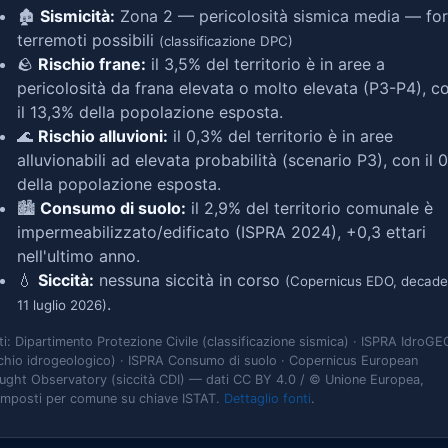
🏚️
Sismicità:
Zona 2 — pericolosità sismica media — for
terremoti possibili
(classificazione DPC)
🪨
Rischio frane:
il 3,5% del territorio è in aree a
pericolosità da frana elevata o molto elevata (P3-P4), c
il 13,3% della popolazione esposta.
🌊
Rischio alluvioni:
il 0,3% del territorio è in aree
alluvionabili ad elevata probabilità (scenario P3), con il 
della popolazione esposta.
🏙️
Consumo di suolo:
il 2,9% del territorio comunale è
impermeabilizzato/edificato (ISPRA 2024), +0,3 ettari
nell'ultimo anno.
💧
Siccità:
nessuna siccità in corso
(Copernicus EDO, decade
.
11 luglio 2026)
ti: Dipartimento Protezione Civile (classificazione sismica) · ISPRA IdroGE
schio idrogeologico) · ISPRA Consumo di suolo · Copernicus European
ught Observatory (siccità CDI) — dati CC BY 4.0 / © Unione Europea,
omposti per comune su chiave ISTAT.
Dettaglio fonti
.