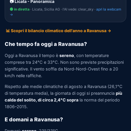
📷 Licata - Panoramica
🟢 in diretta
· Licata, Sicilia AG · l'AI vede: clear_sky ·
apri la webcam
→
📊 Scopri il bilancio climatico dell'anno a Ravanusa →
Che tempo fa oggi a Ravanusa?
Oggi a Ravanusa il tempo è
sereno
, con temperature
comprese tra 24°C e 33°C. Non sono previste precipitazioni
significative. Il vento soffia da Nord-Nord-Ovest fino a 20
km/h nelle raffiche.
Rispetto alle medie climatiche di agosto a Ravanusa (26,1°C
di temperatura media), la giornata di oggi si preannuncia
più
calda del solito, di circa 2,4°C sopra
la norma del periodo
1806–2015.
E domani a Ravanusa?
Domani:
sereno
, 23°/33°C.