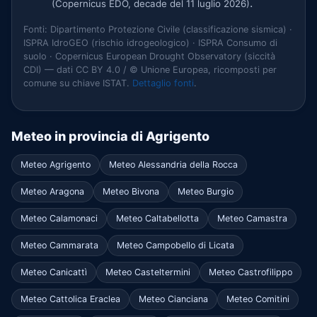
.
(Copernicus EDO, decade del 11 luglio 2026)
Fonti: Dipartimento Protezione Civile (classificazione sismica) ·
ISPRA IdroGEO (rischio idrogeologico) · ISPRA Consumo di
suolo · Copernicus European Drought Observatory (siccità
CDI) — dati CC BY 4.0 / © Unione Europea, ricomposti per
comune su chiave ISTAT.
Dettaglio fonti
.
Meteo in provincia di Agrigento
Meteo Agrigento
Meteo Alessandria della Rocca
Meteo Aragona
Meteo Bivona
Meteo Burgio
Meteo Calamonaci
Meteo Caltabellotta
Meteo Camastra
Meteo Cammarata
Meteo Campobello di Licata
Meteo Canicattì
Meteo Casteltermini
Meteo Castrofilippo
Meteo Cattolica Eraclea
Meteo Cianciana
Meteo Comitini