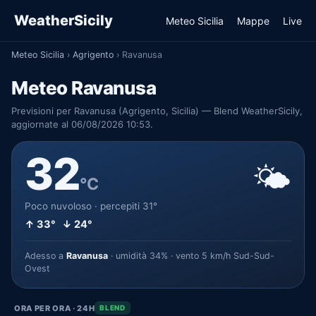
WeatherSicily
Meteo Sicilia
Mappe
Live
Meteo Sicilia
›
Agrigento
›
Ravanusa
Meteo Ravanusa
Previsioni per Ravanusa (Agrigento, Sicilia) — Blend WeatherSicily,
aggiornate al 06/08/2026 10:53.
32
🌤️
°C
Poco nuvoloso · percepiti 31°
↑ 33° ↓ 24°
Adesso a
Ravanusa
· umidità 34% · vento 5 km/h Sud-Sud-
Ovest
ORA PER ORA · 24H
BLEND