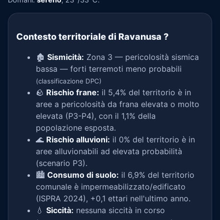
Contesto territoriale di Ravanusa
?
🏚️
Sismicità:
Zona 3 — pericolosità sismica
bassa — forti terremoti meno probabili
(classificazione DPC)
🪨
Rischio frane:
il 5,4% del territorio è in
aree a pericolosità da frana elevata o molto
elevata (P3-P4), con il 1,1% della
popolazione esposta.
🌊
Rischio alluvioni:
il 0% del territorio è in
aree alluvionabili ad elevata probabilità
(scenario P3).
🏙️
Consumo di suolo:
il 6,9% del territorio
comunale è impermeabilizzato/edificato
(ISPRA 2024), +0,1 ettari nell'ultimo anno.
💧
Siccità:
nessuna siccità in corso