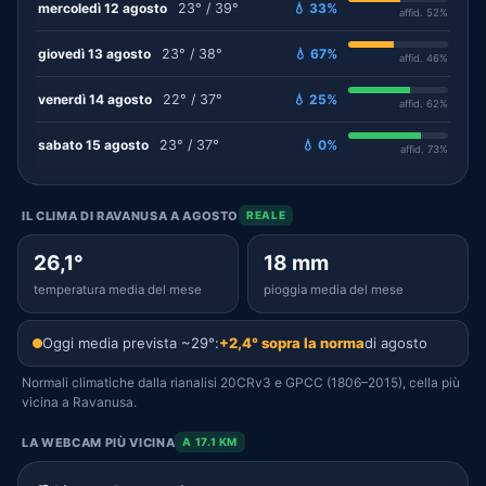
mercoledì 12 agosto
23° / 39°
💧 33%
affid. 52%
giovedì 13 agosto
23° / 38°
💧 67%
affid. 46%
venerdì 14 agosto
22° / 37°
💧 25%
affid. 62%
sabato 15 agosto
23° / 37°
💧 0%
affid. 73%
IL CLIMA DI RAVANUSA A AGOSTO
REALE
26,1°
18 mm
temperatura media del mese
pioggia media del mese
Oggi media prevista ~29°:
+2,4° sopra la norma
di agosto
Normali climatiche dalla rianalisi 20CRv3 e GPCC (1806–2015), cella più
vicina a Ravanusa.
LA WEBCAM PIÙ VICINA
A 17.1 KM