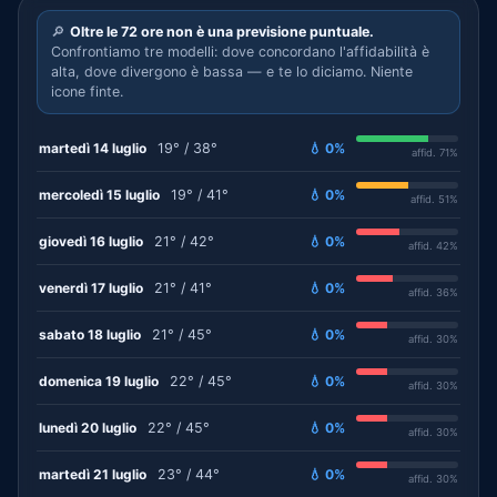
🔎
Oltre le 72 ore non è una previsione puntuale.
Confrontiamo tre modelli: dove concordano l'affidabilità è
alta, dove divergono è bassa — e te lo diciamo. Niente
icone finte.
martedì 14 luglio
19° / 38°
💧 0%
affid. 71%
mercoledì 15 luglio
19° / 41°
💧 0%
affid. 51%
giovedì 16 luglio
21° / 42°
💧 0%
affid. 42%
venerdì 17 luglio
21° / 41°
💧 0%
affid. 36%
sabato 18 luglio
21° / 45°
💧 0%
affid. 30%
domenica 19 luglio
22° / 45°
💧 0%
affid. 30%
lunedì 20 luglio
22° / 45°
💧 0%
affid. 30%
martedì 21 luglio
23° / 44°
💧 0%
affid. 30%