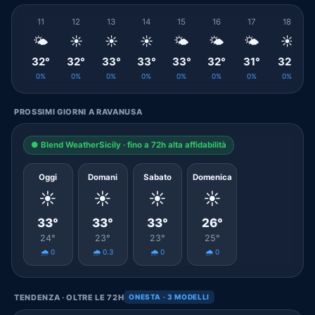
11
12
13
14
15
16
17
18
🌤️
☀️
☀️
☀️
🌤️
🌤️
🌤️
☀️
32°
32°
33°
33°
33°
32°
31°
32°
0%
0%
0%
0%
0%
0%
0%
0%
PROSSIMI GIORNI A RAVANUSA
● Blend WeatherSicily · fino a 72h alta affidabilità
Oggi
Domani
Sabato
Domenica
☀️
☀️
☀️
☀️
33°
33°
33°
26°
24°
23°
23°
25°
🌧️ 0
🌧️ 0.3
🌧️ 0
🌧️ 0
TENDENZA · OLTRE LE 72H
ONESTA · 3 MODELLI