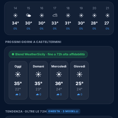
14
15
16
17
18
19
20
21
☀️
🌤️
☀️
⛅
☀️
☀️
☀️
☀️
34°
30°
30°
33°
31°
30°
28°
27°
0%
0%
0%
0%
0%
0%
0%
0%
PROSSIMI GIORNI A CASTELTERMINI
● Blend WeatherSicily · fino a 72h alta affidabilità
Oggi
Domani
Mercoledì
Giovedì
☀️
☀️
☀️
☀️
35°
35°
36°
25°
22°
23°
24°
24°
🌧️ 0
🌧️ 0
🌧️ 0
🌧️ 0
TENDENZA · OLTRE LE 72H
ONESTA · 3 MODELLI