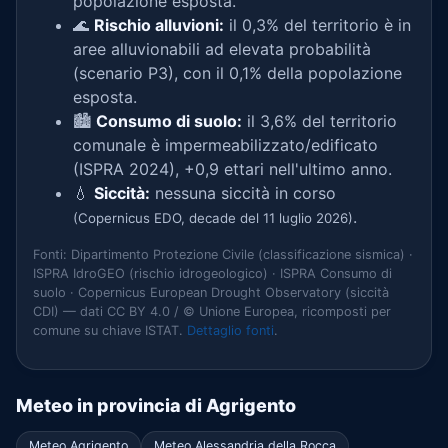
popolazione esposta.
🌊
Rischio alluvioni:
il 0,3% del territorio è in
aree alluvionabili ad elevata probabilità
(scenario P3), con il 0,1% della popolazione
esposta.
🏙️
Consumo di suolo:
il 3,6% del territorio
comunale è impermeabilizzato/edificato
(ISPRA 2024), +0,9 ettari nell'ultimo anno.
💧
Siccità:
nessuna siccità in corso
.
(Copernicus EDO, decade del 11 luglio 2026)
Fonti: Dipartimento Protezione Civile (classificazione sismica) ·
ISPRA IdroGEO (rischio idrogeologico) · ISPRA Consumo di
suolo · Copernicus European Drought Observatory (siccità
CDI) — dati CC BY 4.0 / © Unione Europea, ricomposti per
comune su chiave ISTAT.
Dettaglio fonti
.
Meteo in provincia di Agrigento
Meteo Agrigento
Meteo Alessandria della Rocca