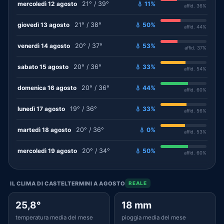
mercoledì 12 agosto
21° / 39°
💧 11%
affid. 36%
giovedì 13 agosto
21° / 38°
💧 50%
affid. 44%
venerdì 14 agosto
20° / 37°
💧 53%
affid. 37%
sabato 15 agosto
20° / 36°
💧 33%
affid. 54%
domenica 16 agosto
20° / 36°
💧 44%
affid. 60%
lunedì 17 agosto
19° / 36°
💧 33%
affid. 56%
martedì 18 agosto
20° / 36°
💧 0%
affid. 53%
mercoledì 19 agosto
20° / 34°
💧 50%
affid. 60%
IL CLIMA DI CASTELTERMINI A AGOSTO
REALE
25,8°
18 mm
temperatura media del mese
pioggia media del mese