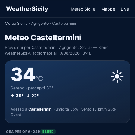
WeatherSicily
Meteo Sicilia
Mappe
Live
Meteo Sicilia
›
Agrigento
›
Casteltermini
Meteo Casteltermini
Previsioni per Casteltermini (Agrigento, Sicilia) — Blend
WeatherSicily, aggiornate al 10/08/2026 13:41.
34
☀️
°C
Sereno · percepiti 33°
↑ 35° ↓ 22°
Adesso a
Casteltermini
· umidità 35% · vento 13 km/h Sud-
Ovest
ORA PER ORA · 24H
BLEND