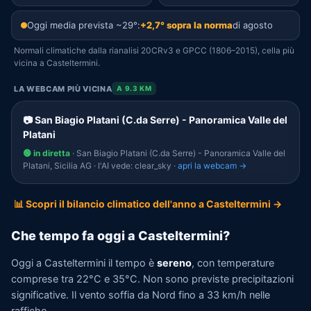
Oggi media prevista ~29°:
+2,7° sopra la norma
di agosto
Normali climatiche dalla rianalisi 20CRv3 e GPCC (1806–2015), cella più
vicina a Casteltermini.
LA WEBCAM PIÙ VICINA
A 9.3 KM
📷 San Biagio Platani (C.da Serre) - Panoramica Valle del
Platani
🟢 in diretta
· San Biagio Platani (C.da Serre) - Panoramica Valle del
Platani, Sicilia AG · l'AI vede: clear_sky ·
apri la webcam →
📊 Scopri il bilancio climatico dell'anno a Casteltermini →
Che tempo fa oggi a Casteltermini?
Oggi a Casteltermini il tempo è
sereno
, con temperature
comprese tra 22°C e 35°C. Non sono previste precipitazioni
significative. Il vento soffia da Nord fino a 33 km/h nelle
raffiche.