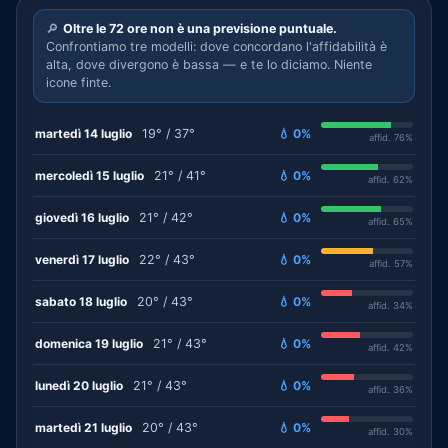
🔎
Oltre le 72 ore non è una previsione puntuale.
Confrontiamo tre modelli: dove concordano l'affidabilità è
alta, dove divergono è bassa — e te lo diciamo. Niente
icone finte.
martedì 14 luglio
19° / 37°
💧 0%
affid. 76%
mercoledì 15 luglio
21° / 41°
💧 0%
affid. 62%
giovedì 16 luglio
21° / 42°
💧 0%
affid. 65%
venerdì 17 luglio
22° / 43°
💧 0%
affid. 57%
sabato 18 luglio
20° / 43°
💧 0%
affid. 34%
domenica 19 luglio
21° / 43°
💧 0%
affid. 42%
lunedì 20 luglio
21° / 43°
💧 0%
affid. 36%
martedì 21 luglio
20° / 43°
💧 0%
affid. 30%