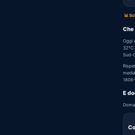
📊 Sc
Che 
Oggi 
32°C. 
Sud-O
Rispe
media)
1806–
E do
Doma
Co