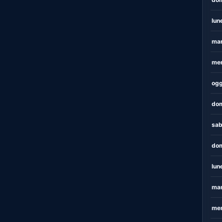
lun
mar
mer
ogg
dom
sab
dom
lun
mar
mer