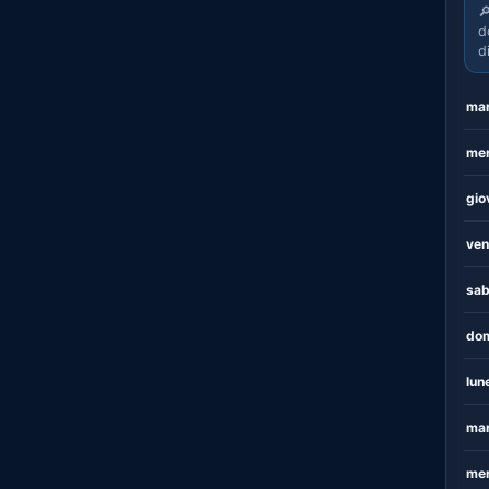

d
d
mar
mer
gio
ven
sab
dom
lun
mar
mer