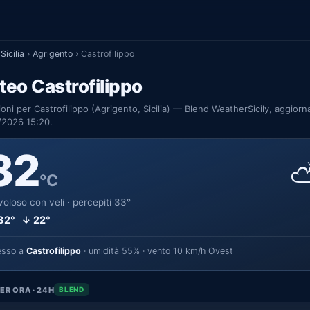
Sicilia
›
Agrigento
›
Castrofilippo
eo Castrofilippo
ioni per Castrofilippo (Agrigento, Sicilia) — Blend WeatherSicily, aggiorna
/2026 15:20.
32
°C
oloso con veli · percepiti 33°
32° ↓ 22°
esso a
Castrofilippo
· umidità 55% · vento 10 km/h Ovest
ER ORA · 24H
BLEND