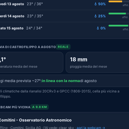
vedì 13 agosto
23° / 36°
💧 50%
affid
erdì 14 agosto
23° / 35°
💧 25%
affid
ato 15 agosto
24° / 34°
💧 0%
affid
IMA DI CASTROFILIPPO A AGOSTO
REALE
,1°
18 mm
eratura media del mese
pioggia media del mese
gi media prevista ~27°:
in linea con la norma
di agosto
i climatiche dalla rianalisi 20CRv3 e GPCC (1806–2015), cella più vicina a
filippo.
BCAM PIÙ VICINA
A 9.8 KM
Comitini - Osservatorio Astronomico
fline
· Comitini, Sicilia AG · l'AI vede: clear_sky ·
apri la webcam →