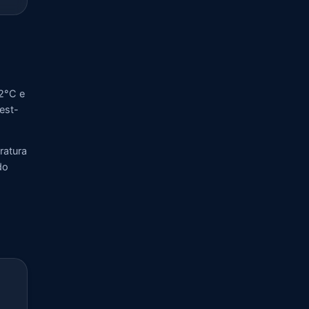
22°C e
vest-
ratura
do