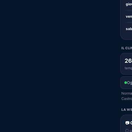
gio
ven
sab
IL CL
26
temp
Og
Normal
Castro
LA WE
📷 
⚪ of