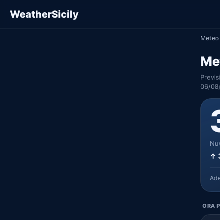
WeatherSicily
Meteo 
Met
Previs
06/08
Nuv
↑ 
Ad
ORA P