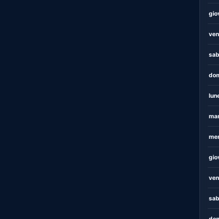
gio
ven
sab
dom
lun
mar
mer
gio
ven
sab
dom