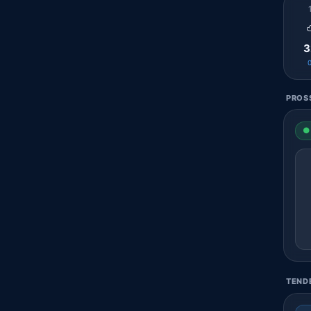
3
PROSS
● 
TENDE