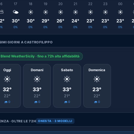
16
17
18
19
20
21
22
23
00
⛅
🌤️
☀️
☀️
☀️
☀️
☀️
☀️
☀️
2°
30°
30°
29°
26°
24°
23°
23°
23°
2
0%
0%
0%
0%
0%
0%
0%
0%
0%
IMI GIORNI A CASTROFILIPPO
Blend WeatherSicily · fino a 72h alta affidabilità
Oggi
Domani
Sabato
Domenica
☀️
☀️
☀️
☀️
32°
33°
33°
23°
22°
22°
21°
22°
🌧️ 0
🌧️ 0
🌧️ 0
🌧️ 0
NZA · OLTRE LE 72H
ONESTA · 3 MODELLI