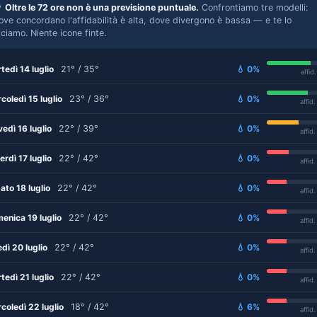

Oltre le 72 ore non è una previsione puntuale.
Confrontiamo tre modelli:
ove concordano l'affidabilità è alta, dove divergono è bassa — e te lo
iciamo. Niente icone finte.
tedì 14 luglio
21° / 35°
💧 0%
affid
coledì 15 luglio
23° / 36°
💧 0%
affid
vedì 16 luglio
22° / 39°
💧 0%
affid
erdì 17 luglio
22° / 42°
💧 0%
affid
ato 18 luglio
22° / 42°
💧 0%
affid
enica 19 luglio
22° / 42°
💧 0%
affid
edì 20 luglio
22° / 42°
💧 0%
affid
tedì 21 luglio
22° / 42°
💧 0%
affid
coledì 22 luglio
18° / 42°
💧 6%
affid