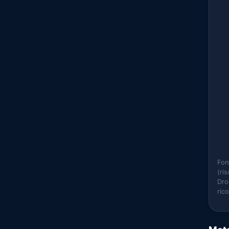
Fon
(ri
Dro
ric