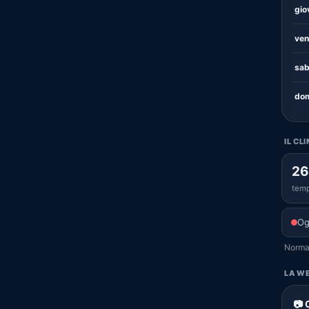
gio
ven
sab
dom
IL CL
26
temp
Og
Normal
LA WE
📷 