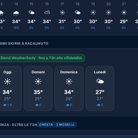
13
14
15
16
17
18
19
20
21
️
🌧️
🌤️
⛅
☀️
🌤️
☀️
☀️
☀️
3°
34°
34°
34°
31°
30°
30°
30°
29°
2
1%
18%
0%
0%
0%
0%
0%
0%
0%
IMI GIORNI A RACALMUTO
Blend WeatherSicily · fino a 72h alta affidabilità
Oggi
Domani
Domenica
Lunedì
☀️
☀️
☀️
🌤️
34°
35°
34°
27°
25°
25°
26°
27°
🌧️ 1.9
🌧️ 0
🌧️ 0
🌧️ 0
NZA · OLTRE LE 72H
ONESTA · 3 MODELLI