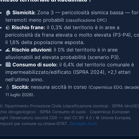
🏚️
Sismicità:
Zona 3 — pericolosità sismica bassa — for
terremoti meno probabili
(classificazione DPC)
🪨
Rischio frane:
il 0,3% del territorio è in aree a
pericolosità da frana elevata o molto elevata (P3-P4), c
il 1,6% della popolazione esposta.
🌊
Rischio alluvioni:
il 0% del territorio è in aree
alluvionabili ad elevata probabilità (scenario P3).
🏙️
Consumo di suolo:
il 6,4% del territorio comunale è
impermeabilizzato/edificato (ISPRA 2024), +2,1 ettari
nell'ultimo anno.
💧
Siccità:
nessuna siccità in corso
(Copernicus EDO, decade
.
11 luglio 2026)
ti: Dipartimento Protezione Civile (classificazione sismica) · ISPRA IdroGE
schio idrogeologico) · ISPRA Consumo di suolo · Copernicus European
ught Observatory (siccità CDI) — dati CC BY 4.0 / © Unione Europea,
omposti per comune su chiave ISTAT.
Dettaglio fonti
.