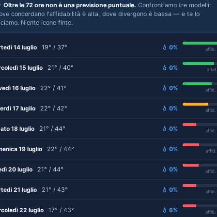

Oltre le 72 ore non è una previsione puntuale.
Confrontiamo tre modelli:
ove concordano l'affidabilità è alta, dove divergono è bassa — e te lo
iciamo. Niente icone finte.
tedì 14 luglio
19° / 37°
💧 0%
affid
coledì 15 luglio
21° / 40°
💧 0%
affid
vedì 16 luglio
22° / 41°
💧 0%
affid
erdì 17 luglio
22° / 42°
💧 0%
affid
ato 18 luglio
21° / 44°
💧 0%
affid
enica 19 luglio
22° / 44°
💧 0%
affid
edì 20 luglio
21° / 44°
💧 0%
affid
tedì 21 luglio
21° / 43°
💧 0%
affid
coledì 22 luglio
17° / 43°
💧 6%
affid