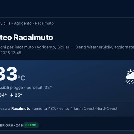
Sicilia
›
Agrigento
›
Racalmuto
teo Racalmuto
ioni per Racalmuto (Agrigento, Sicilia) — Blend WeatherSicily, aggiornate
/2026 12:45.
33

°C
sibili piogge · percepiti 33°
34° ↓ 25°
esso a
Racalmuto
· umidità 48% · vento 4 km/h Ovest-Nord-Ovest
ER ORA · 24H
BLEND