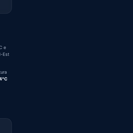
C e
d-Est
tura
,4°C