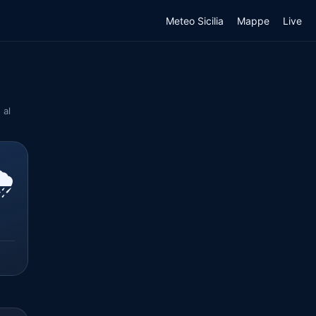
Meteo Sicilia
Mappe
Live
 al
️