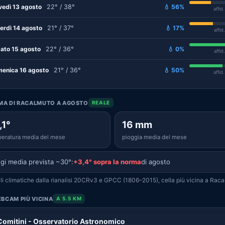
vedì 13 agosto
22° / 38°
💧 56%
affid
erdì 14 agosto
21° / 37°
💧 17%
affid
ato 15 agosto
22° / 36°
💧 0%
affid
enica 16 agosto
21° / 36°
💧 50%
affid
IMA DI RACALMUTO A AGOSTO
REALE
,1°
16 mm
eratura media del mese
pioggia media del mese
gi media prevista ~30°:
+3,4° sopra la norma
di agosto
i climatiche dalla rianalisi 20CRv3 e GPCC (1806–2015), cella più vicina a Raca
BCAM PIÙ VICINA
A 5.5 KM
Comitini - Osservatorio Astronomico