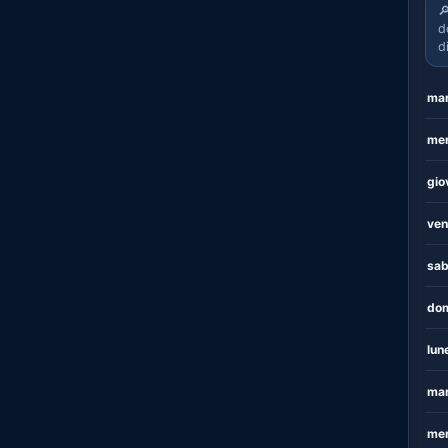

d
d
mar
mer
gio
ven
sab
dom
lun
mar
mer