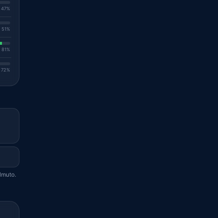
. 47%
. 51%
. 81%
. 72%
lmuto.