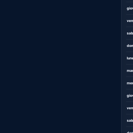
gio
ven
sab
dom
lun
mar
mer
gio
ven
sab
dom