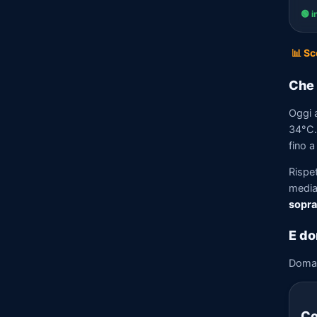
🟢 i
📊 Sc
Che 
Oggi 
34°C.
fino a
Rispe
media)
sopra
E do
Doma
Co