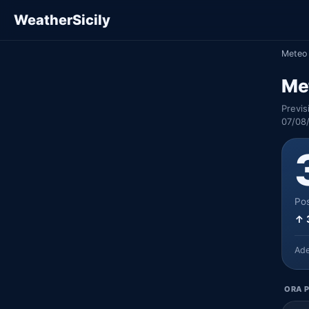
WeatherSicily
Meteo 
Me
Previs
07/08
Pos
↑ 
Ad
ORA P