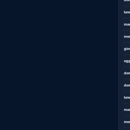
lun
mar
mer
gio
ogg
dom
dom
lun
mar
mer