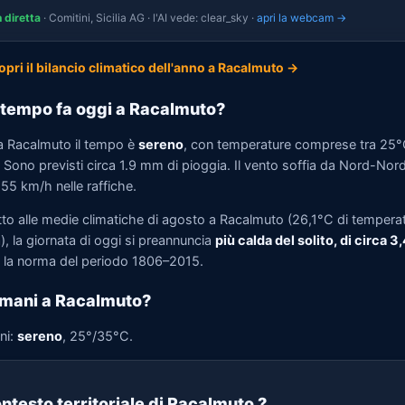
n diretta
· Comitini, Sicilia AG · l'AI vede: clear_sky ·
apri la webcam →
opri il bilancio climatico dell'anno a Racalmuto →
tempo fa oggi a Racalmuto?
a Racalmuto il tempo è
sereno
, con temperature comprese tra 25°
 Sono previsti circa 1.9 mm di pioggia. Il vento soffia da Nord-Nor
 55 km/h nelle raffiche.
tto alle medie climatiche di agosto a Racalmuto (26,1°C di tempera
, la giornata di oggi si preannuncia
più calda del solito, di circa 3
la norma del periodo 1806–2015.
mani a Racalmuto?
ni:
sereno
, 25°/35°C.
ntesto territoriale di Racalmuto
?