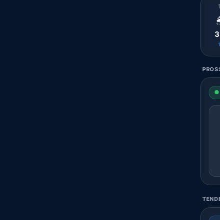

3
PROSS
● 
TENDE